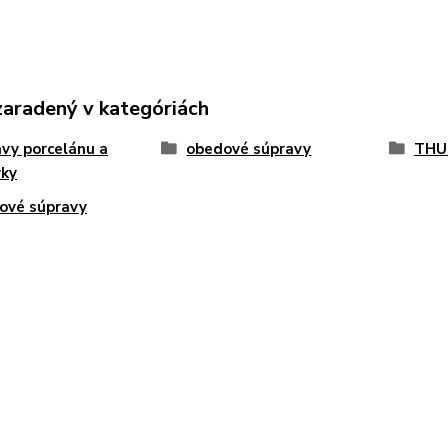
zaradený v kategóriách
vy porcelánu a
obedové súpravy
THU
vky
ové súpravy