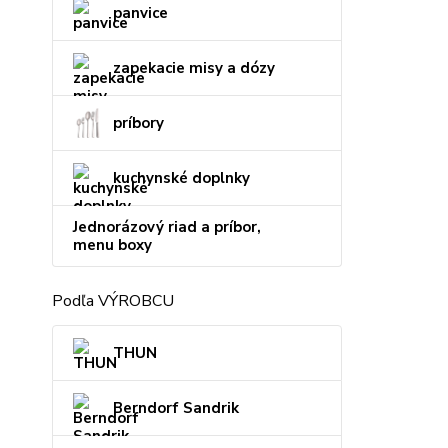
panvice
zapekacie misy a dózy
príbory
kuchynské doplnky
Jednorázový riad a príbor,
menu boxy
Podľa VÝROBCU
THUN
Berndorf Sandrik