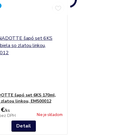
OTTE šapó set 6KS 170ml,
o zlatou linkou, EM500012
 €
/
ks
Nie je skladom
bez DPH
Detail