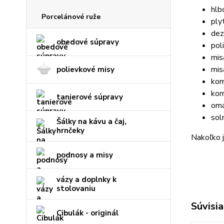
hlb
Porcelánové ruže
ply
dez
obedové súpravy
pol
mis
mis
polievkové misy
kom
kom
tanierové súpravy
omá
sol
Šálky na kávu a čaj,
hrnčeky
Nakoľko j
podnosy a misy
vázy a doplnky k
stolovaniu
Súvisia
Cibulák - originál