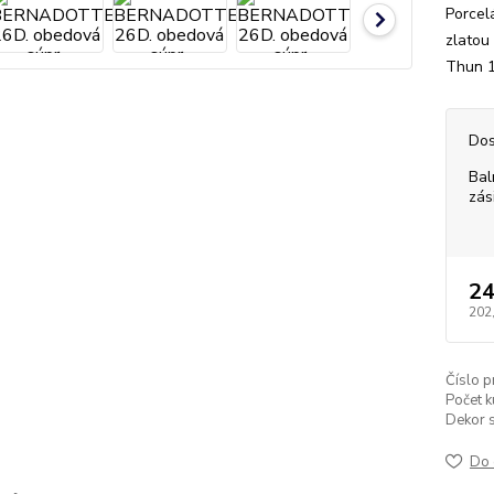
Porcel
zlatou
Thun 1
Dos
Bal
zás
24
202
Číslo p
Počet k
Dekor s
Do 