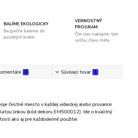
VERNOSTNÝ
BALÍME EKOLOGICKY
PROGRAM
Bezpečné balenie do
Čím viac nakúpite, tým
použitých krabíc
vyššiu zľavu máte
omentáre
0
Súvisiaci tovar
1
oje čestné miesto v každej vidieckej alebo provance
 zlatou linkou (kód dekoru EM500012). Ide o kvalitný
tosti ako aj pre každodenné použitie.