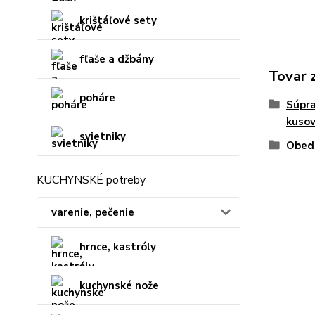
krištáľové sety
fľaše a džbány
Tovar 
poháre
Súpra
kuso
svietniky
Obed
KUCHYNSKÉ potreby
varenie, pečenie
hrnce, kastróly
kuchynské nože