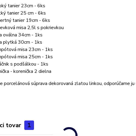
oký tanier 23cm - 6ks
tký tanier 25 cm - 6ks
ertný tanier 19cm - 6ks
ievková misa 2,5l s pokrievkou
a oválna 34cm - 1ks
a plytká 30cm - 1ks
pótová misa 23cm - 1ks
pótová misa 25cm - 1ks
čnik s podšálkou - 1ks
nička - korenička 2 dielna
e porcelánová súprava dekorovaná zlatou linkou, odporúčame ju u
ci tovar
1