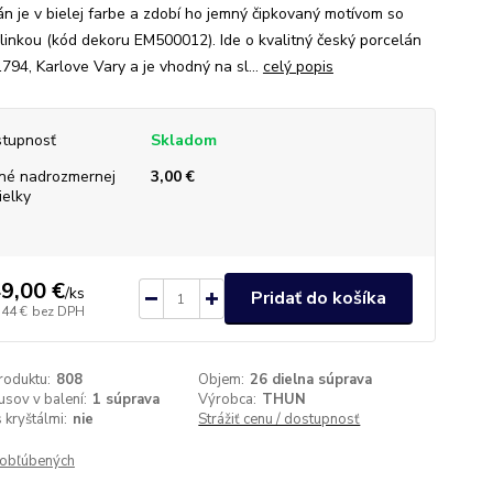
án je v bielej farbe a zdobí ho jemný čipkovaný motívom so
 linkou (kód dekoru EM500012). Ide o kvalitný český porcelán
794, Karlove Vary a je vhodný na sl...
celý popis
tupnosť
Skladom
né nadrozmernej
3,00 €
ielky
9,00 €
/
ks
Pridať do košíka
,44 €
bez DPH
roduktu:
808
Objem:
26 dielna súprava
usov v balení:
1 súprava
Výrobca:
THUN
 kryštálmi:
nie
Strážiť cenu / dostupnosť
obľúbených