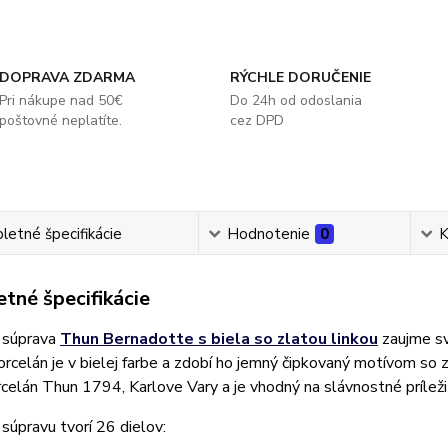
DOPRAVA ZDARMA
RÝCHLE DORUČENIE
Pri nákupe nad 50€
Do 24h od odoslania
poštovné neplatíte.
cez DPD
etné špecifikácie
Hodnotenie
0
K
tné špecifikácie
 súprava
Thun Bernadotte s biela so zlatou linkou
zaujme sv
Porcelán je v bielej farbe a zdobí ho jemný čipkovaný motívom so
celán Thun 1794, Karlove Vary a je vhodný na slávnostné príleži
úpravu tvorí 26 dielov: