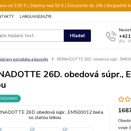
va od 2,90 € | Zdarma nad 50 € | Doručenie do 24h | Bezpečné b
NTAKTY
LANGUAGE/JAZYK
Neviet
Hľadať
+421
(Po - 
úpravy porcelánu a kusovky
BERNADOTTE 26D. obedová súpr., EM50001
ADOTTE 26D. obedová súpr., E
ou
 ZADARMO
168
Obedov
svoje č