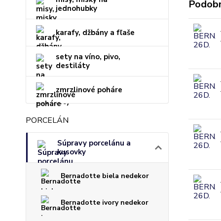
Podobn
jednohubky
karafy, džbány a fľaše
sety na víno, pivo,
destiláty
zmrzlinové poháre
PORCELÁN
Súpravy porcelánu a
kusovky
Bernadotte biela nedekor
Bernadotte ivory nedekor