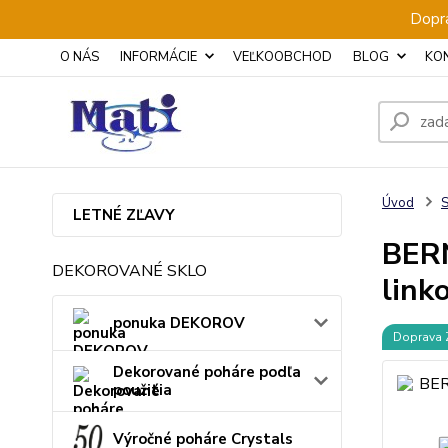
Dopra
O NÁS
INFORMÁCIE
VEĽKOOBCHOD
BLOG
KO
Úvod
S
LETNÉ ZĽAVY
BERN
DEKOROVANÉ SKLO
link
ponuka DEKOROV
Doprava
Dekorované poháre podľa
použitia
Výročné poháre Crystals