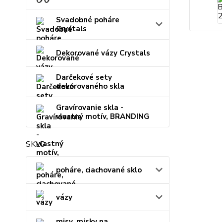
Svadobné poháre
Crystals
Dekorované vázy Crystals
Darčekové sety
dekorovaného skla
Gravírovanie skla -
vlastný motív, BRANDING
SKLO
poháre, ciachované sklo
vázy
misy, misky na