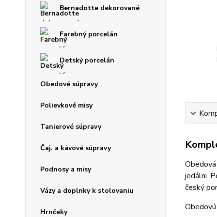
Bernadotte dekorované
Farebný porcelán
Detský porcelán
Obedové súpravy
Polievkové misy
Kompl
Tanierové súpravy
Komple
Čaj. a kávové súpravy
Obedová
Podnosy a misy
jedálni. 
český por
Vázy a doplnky k stolovaniu
Obedovú s
Hrnčeky