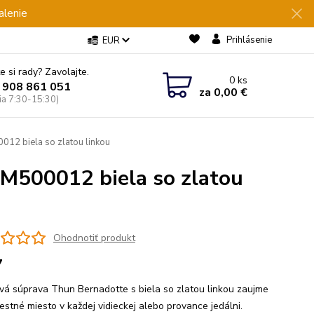
alenie
Prihlásenie
EUR
e si rady? Zavolajte.
0
ks
 908 861 051
za
0,00 €
Pia 7:30-15:30)
2 biela so zlatou linkou
M500012 biela so zlatou
Ohodnotiť produkt
7
á súprava Thun Bernadotte s biela so zlatou linkou zaujme
estné miesto v každej vidieckej alebo provance jedálni.