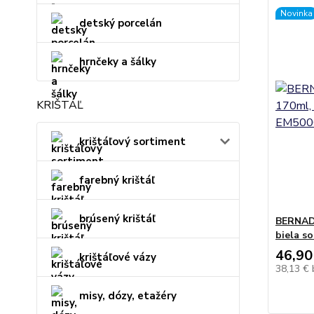
Novinka
detský porcelán
hrnčeky a šálky
KRIŠTÁĽ
krištáľový sortiment
farebný krištáľ
brúsený krištáľ
BERNAD
biela s
46,90
krištáľové vázy
38,13 €
misy, dózy, etažéry