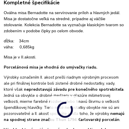
Kompletné špecifikácie
Oválna misa Bernadotte na servírovanie príloh a hlavných jedál.
Misa je dostatočne veľká na stredné, prípadne aj väčšie
stolovanie. Kolekcia Bernadotte sa vyznačuje klasickým tvarom so
zdobením v podobe čipky po celom obvode.
dĺžka: 34cm
váha: 0,685kg
Misa je v II.akosti.
Porcelánová misa je vhodná do umývačky riadu.
Výrobky označením II. akosť prešli riadnym výrobným procesom
ale pri finálnej kontrole boli zistené drobné nedostatky, vady,
ktoré však
nepredstavujú závadu pre konečného spotrebiteľa
.
Jedná sa obvykle o drobné medzery v glazúre milimetrovej
veľkosti, mierne farebné rozdiely alebo tmavú škvrnu o veľkosti
špendlíkovej hlavičky. Tieto malé nedostatky obvykle nie sú ani
pozorovateľné a II. akosť spoznáte podľa toho, že výrobky
nemajú
na spodnej strane značku Thun 1794 Karlovarský porcelán
.