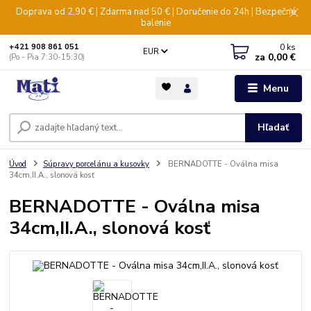
Doprava od 2,90 € | Zdarma nad 50 € | Doručenie do 24h | Bezpečné
balenie
0
ks
+421 908 861 051
EUR
za
0,00 €
(Po - Pia 7:30-15:30)
Menu
Hľadať
Úvod
Súpravy porcelánu a kusovky
BERNADOTTE - Oválna misa
34cm,II.A., slonová kosť
BERNADOTTE - Oválna misa
34cm,II.A., slonová kosť