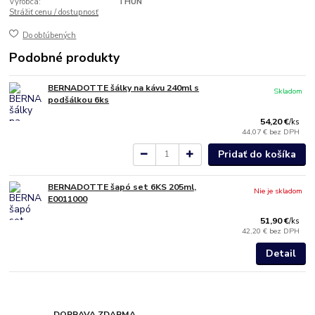
Výrobca:
THUN
Strážiť cenu / dostupnosť
Do obľúbených
Podobné produkty
BERNADOTTE šálky na kávu 240ml s
Skladom
podšálkou 6ks
54,20 €
/
ks
44,07 €
bez DPH
Pridať do košíka
BERNADOTTE šapó set 6KS 205ml,
Nie je skladom
E0011000
51,90 €
/
ks
42,20 €
bez DPH
Detail
DOPRAVA ZDARMA