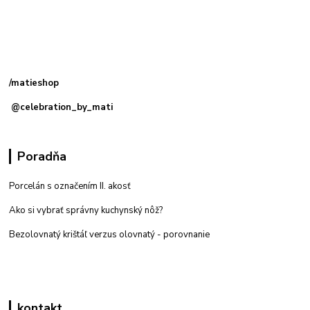
Kamenná
predajňa: Priemyselná 2, 949 01 Nitra
/matieshop
@celebration_by_mati
Poradňa
Porcelán s označením II. akosť
Ako si vybrať správny kuchynský nôž?
Bezolovnatý krištáľ verzus olovnatý -
porovnanie
kontakt