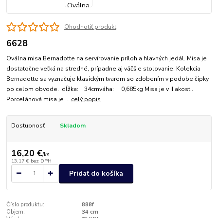
Ohodnotiť produkt
6628
Oválna misa Bernadotte na servírovanie príloh a hlavných jedál. Misa je
dostatočne veľká na stredné, prípadne aj väčšie stolovanie. Kolekcia
Bernadotte sa vyznačuje klasickým tvarom so zdobením v podobe čipky
po celom obvode. dĺžka: 34cmváha: 0,685kg Misa je v II.akosti.
Porcelánová misa je ...
celý popis
Dostupnosť
Skladom
16,20 €
/
ks
13,17 €
bez DPH
Pridať do košíka
Číslo produktu:
888f
Objem:
34 cm