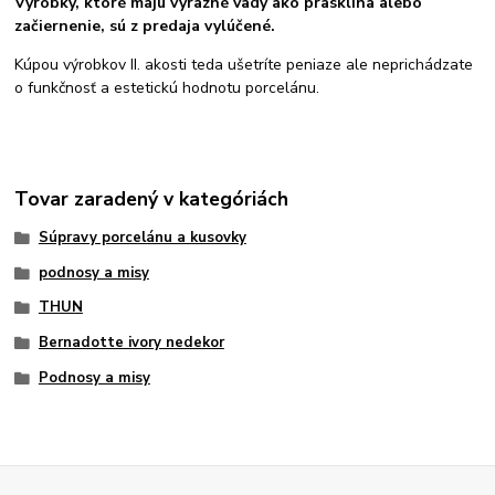
Výrobky, ktoré majú výrazné vady ako prasklina alebo
začiernenie, sú z predaja vylúčené.
Kúpou výrobkov II. akosti teda ušetríte peniaze ale neprichádzate
o funkčnosť a estetickú hodnotu porcelánu.
Tovar zaradený v kategóriách
Súpravy porcelánu a kusovky
podnosy a misy
THUN
Bernadotte ivory nedekor
Podnosy a misy