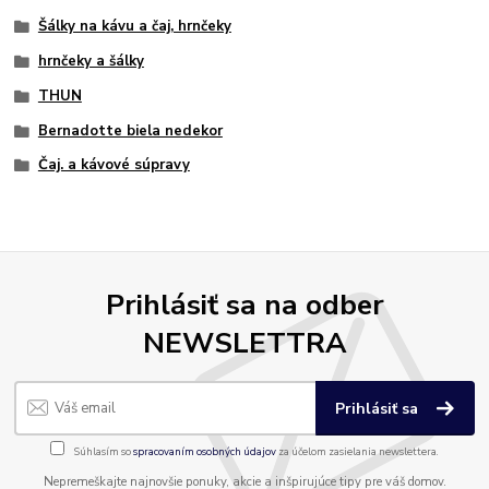
Šálky na kávu a čaj, hrnčeky
hrnčeky a šálky
THUN
Bernadotte biela nedekor
Čaj. a kávové súpravy
Prihlásiť sa na odber
NEWSLETTRA
Prihlásiť sa
Súhlasím so
spracovaním osobných údajov
za účelom zasielania newslettera.
Nepremeškajte najnovšie ponuky, akcie a inšpirujúce tipy pre váš domov.