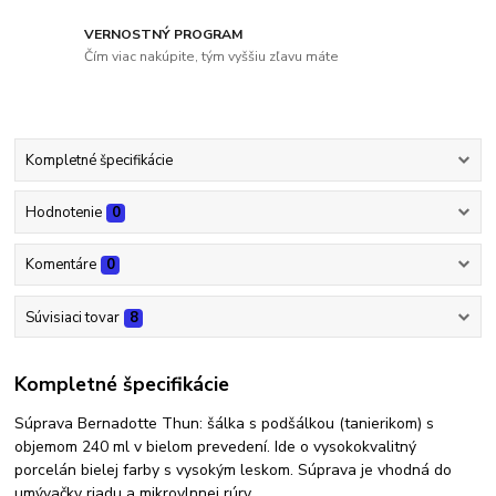
VERNOSTNÝ PROGRAM
Čím viac nakúpite, tým vyššiu zľavu máte
Kompletné špecifikácie
Hodnotenie
0
Komentáre
0
Súvisiaci tovar
8
Kompletné špecifikácie
Súprava Bernadotte Thun: šálka s podšálkou (tanierikom) s
objemom 240 ml v bielom prevedení. Ide o vysokokvalitný
porcelán bielej farby s vysokým leskom. Súprava je vhodná do
umývačky riadu a mikrovlnnej rúry.