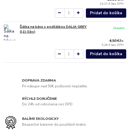
24,31 €
bez DPH
Pridať do košíka
Šálka na kávu s podšálkou DALIA GREY
Skladom
0,1l (1ks)
6,50 €
/
ks
5,28 €
bez DPH
Pridať do košíka
DOPRAVA ZDARMA
Pri nákupe nad 50€ poštovné neplatíte.
RÝCHLE DORUČENIE
Do 24h od odoslania cez DPD
BALÍME EKOLOGICKY
Bezpečné balenie do použitých krabíc