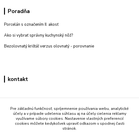
Poradňa
Porcelán s označením II. akosť
Ako si vybrať správny kuchynský nôž?
Bezolovnatý krištáľ verzus olovnatý -
porovnanie
kontakt
Zákaznícka podpora eshop mati
+421 908 861 051
Pre základnú funkčnosť, spríjemnenie používania webu, analytické
účely a v prípade udelenia súhlasu aj na účely cielenia reklamy
(Po - Pia 7:30-15:30)
využívame súbory cookies. Nastavenie vlastných preferencií
cookies môžete kedykoľvek upraviť odkazom v spodnej časti
info@mati.sk
stránok.