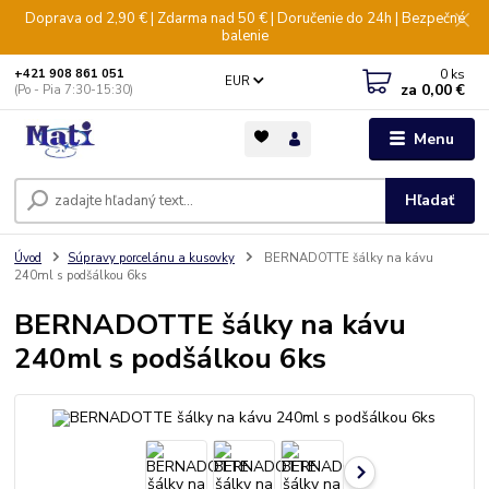
Doprava od 2,90 € | Zdarma nad 50 € | Doručenie do 24h | Bezpečné
balenie
0
ks
+421 908 861 051
EUR
za
0,00 €
(Po - Pia 7:30-15:30)
Menu
Hľadať
Úvod
Súpravy porcelánu a kusovky
BERNADOTTE šálky na kávu
240ml s podšálkou 6ks
BERNADOTTE šálky na kávu
240ml s podšálkou 6ks