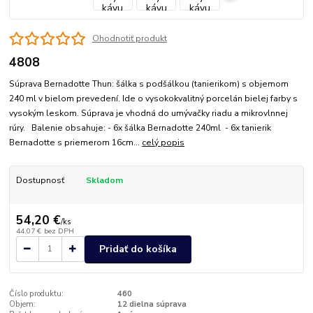
Ohodnotiť produkt
4808
Súprava Bernadotte Thun: šálka s podšálkou (tanierikom) s objemom
240 ml v bielom prevedení. Ide o vysokokvalitný porcelán bielej farby s
vysokým leskom. Súprava je vhodná do umývačky riadu a mikrovlnnej
rúry. Balenie obsahuje: - 6x šálka Bernadotte 240ml - 6x tanierik
Bernadotte s priemerom 16cm...
celý popis
Dostupnosť
Skladom
54,20 €
/
ks
44,07 €
bez DPH
Pridať do košíka
Číslo produktu:
460
Objem:
12 dielna súprava