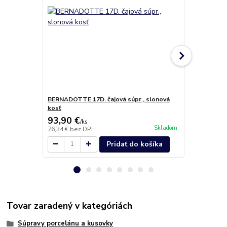
BERNADOTTE 17D. čajová súpr., slonová
BERNADOTTE 
kosť
93,90 €
15,30 €
/
ks
/
k
Skladom
76,34 €
bez DPH
12,44 €
bez 
Pridať do košíka
Tovar zaradený v kategóriách
Súpravy porcelánu a kusovky