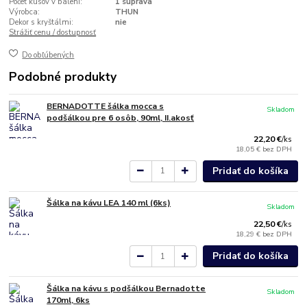
Počet kusov v balení:
1 súprava
Výrobca:
THUN
Dekor s kryštálmi:
nie
Strážiť cenu / dostupnosť
Do obľúbených
Podobné produkty
BERNADOTTE šálka mocca s
Skladom
podšálkou pre 6 osôb, 90ml, II.akosť
22,20 €
/
ks
18,05 €
bez DPH
Pridať do košíka
Šálka na kávu LEA 140 ml (6ks)
Skladom
22,50 €
/
ks
18,29 €
bez DPH
Pridať do košíka
Šálka na kávu s podšálkou Bernadotte
Skladom
170ml, 6ks