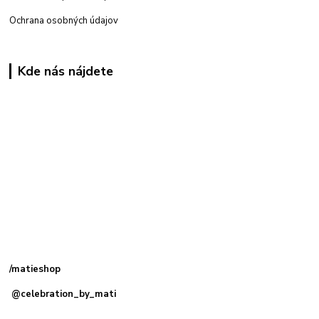
Ochrana osobných údajov
Kde nás nájdete
Kamenná
predajňa: Priemyselná 2, 949 01 Nitra
/matieshop
@celebration_by_mati