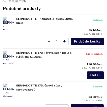
Do obľúbených
Podobné produkty
BERNADOTTE - Kabaret 3-dielny, 30cm
Skladom
biela
49,20 €
/
ks
40,00 €
bez DPH
Pridať do košíka
BERNADOTTE 17D kávová súpr.,biela s
Nie je skladom
ružičkami,5396011
116,90 €
/
ks
95,04 €
bez DPH
Detail
BERNADOTTE 17D. čajová súpr.,
Skladom
slonová kosť
93,90 €
/
ks
76,34 €
bez DPH