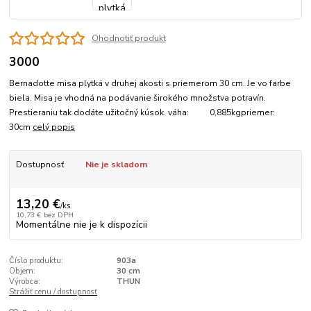
Ohodnotiť produkt
3000
Bernadotte misa plytká v druhej akosti s priemerom 30 cm. Je vo farbe
biela. Misa je vhodná na podávanie širokého množstva potravín.
Prestieraniu tak dodáte užitočný kúsok. váha: 0,885kgpriemer:
30cm
celý popis
Dostupnosť
Nie je skladom
13,20 €
/
ks
10,73 €
bez DPH
Momentálne nie je k dispozícii
Číslo produktu:
903a
Objem:
30 cm
Výrobca:
THUN
Strážiť cenu / dostupnosť