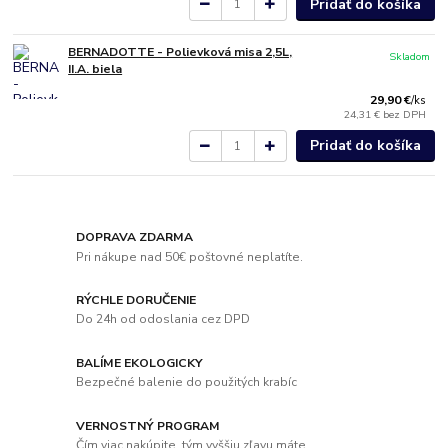
Pridať do košíka
BERNADOTTE - Polievková misa 2,5L,
Skladom
II.A. biela
29,90 €
/
ks
24,31 €
bez DPH
Pridať do košíka
DOPRAVA ZDARMA
Pri nákupe nad 50€ poštovné neplatíte.
RÝCHLE DORUČENIE
Do 24h od odoslania cez DPD
BALÍME EKOLOGICKY
Bezpečné balenie do použitých krabíc
VERNOSTNÝ PROGRAM
Čím viac nakúpite, tým vyššiu zľavu máte