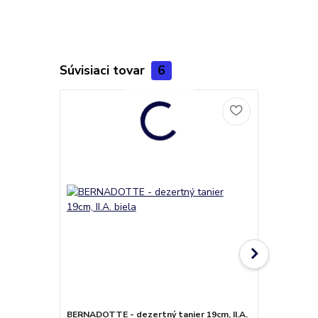
Súvisiaci tovar
6
BERNADOTTE - dezertný tanier 19cm, II.A.
BERNADOTTE 