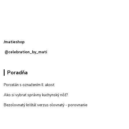
Kamenná
predajňa: Priemyselná 2, 949 01 Nitra
/matieshop
@celebration_by_mati
Poradňa
Porcelán s označením II. akosť
Ako si vybrať správny kuchynský nôž?
Bezolovnatý krištáľ verzus olovnatý -
porovnanie