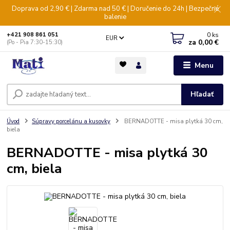
Doprava od 2,90 € | Zdarma nad 50 € | Doručenie do 24h | Bezpečné
balenie
0
ks
+421 908 861 051
EUR
za
0,00 €
(Po - Pia 7:30-15:30)
Menu
Hľadať
Úvod
Súpravy porcelánu a kusovky
BERNADOTTE - misa plytká 30 cm,
biela
BERNADOTTE - misa plytká 30
cm, biela