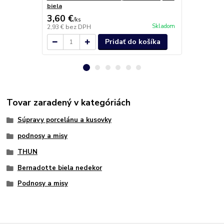
biela
biela
3,60 €
49,20 €
/
ks
/
k
Skladom
2,93 €
bez DPH
40,00 €
bez 
Pridať do košíka
Tovar zaradený v kategóriách
Súpravy porcelánu a kusovky
podnosy a misy
THUN
Bernadotte biela nedekor
Podnosy a misy