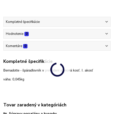
Kompletné špecifikácie
Hodnotenie
0
Komentáre
0
Kompletné špecifikácie
Bernadotte - špáradlovník v prevedení slonová kosť. I. akosť
váha: 0,045kg
Tovar zaradený v kategóriách
Súpravy porcelánu a kusovky