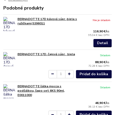
Podobné produkty
BERNADOTTE 17D kávová súpr.,biela s
Nie je skladom
ružičkami,5396011
116,90 €
/
ks
95,04 €
bez DPH
Detail
BERNADOTTE 17D. čajová súpr., biela
Skladom
88,90 €
/
ks
72,28 €
bez DPH
Pridať do košíka
BERNADOTTE šálka mocca s
Skladom
podšálkou, šapo set 6KS 90ml,
E0011000
46,90 €
/
ks
38,13 €
bez DPH
Pridať do košíka