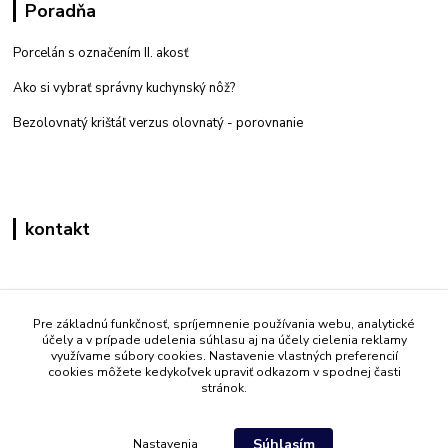
Poradňa
Porcelán s označením II. akosť
Ako si vybrať správny kuchynský nôž?
Bezolovnatý krištáľ verzus olovnatý -
porovnanie
kontakt
Zákaznícka podpora eshop mati
+421 908 861 051
Pre základnú funkčnosť, spríjemnenie používania webu, analytické
účely a v prípade udelenia súhlasu aj na účely cielenia reklamy
(Po - Pia 7:30-15:30)
využívame súbory cookies. Nastavenie vlastných preferencií
cookies môžete kedykoľvek upraviť odkazom v spodnej časti
info@mati.sk
stránok.
Súhlasím
Nastavenia