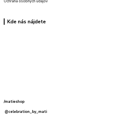
Ochrana osobných údajov
Kde nás nájdete
Kamenná
predajňa: Priemyselná 2, 949 01 Nitra
/matieshop
@celebration_by_mati