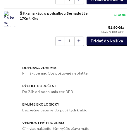
Šálka na kávu s podšálkou Bernadotte
Skladom
170ml, 6ks
51,90 €
/
ks
42,20 €
bez DPH
Pridať do košíka
DOPRAVA ZDARMA
Pri nákupe nad 50€ poštovné neplatíte.
RÝCHLE DORUČENIE
Do 24h od odoslania cez DPD
BALÍME EKOLOGICKY
Bezpečné balenie do použitých krabíc
VERNOSTNÝ PROGRAM
Čím viac nakúpite, tým vyššiu zľavu máte