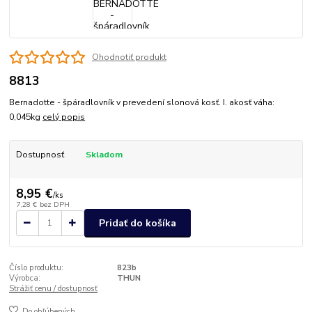
Ohodnotiť produkt
8813
Bernadotte - špáradlovník v prevedení slonová kosť. I. akosť váha:
0,045kg
celý popis
Dostupnosť
Skladom
8,95 €
/
ks
7,28 €
bez DPH
Pridať do košíka
Číslo produktu:
823b
Výrobca:
THUN
Strážiť cenu / dostupnosť
Do obľúbených