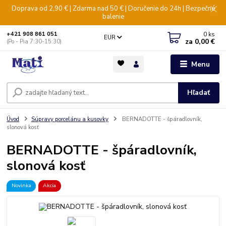
Doprava od 2,90 € | Zdarma nad 50 € | Doručenie do 24h | Bezpečné
balenie
0
ks
+421 908 861 051
EUR
za
0,00 €
(Po - Pia 7:30-15:30)
Menu
Hľadať
Úvod
Súpravy porcelánu a kusovky
BERNADOTTE - špáradlovník,
slonová kosť
BERNADOTTE - špáradlovník,
slonová kosť
Novinka
Akcia