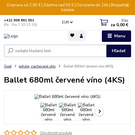
Doprava od 2,90 € | Zdarma nad 50 € | Doručenie do 24h | Bezpečné
balenie
0
ks
+421 908 861 051
EUR
za
0,00 €
(Po - Pia 7:30-15:30)
Menu
Hľadať
Úvod
poháre, ciachované sklo
Ballet 680ml červené víno (4KS)
Ballet 680ml červené víno (4KS)
Ohodnotiť produkt