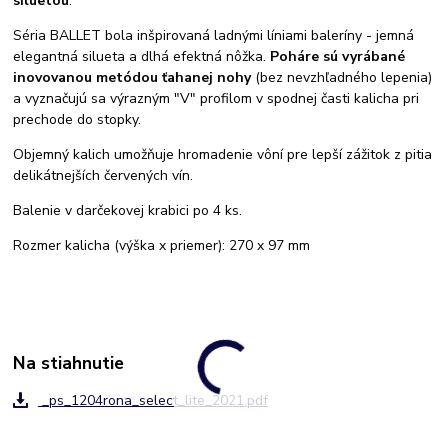
siluetou
.
Séria BALLET bola inšpirovaná ladnými líniami baleríny - jemná
elegantná silueta a dlhá efektná nôžka.
Poháre sú vyrábané
inovovanou metódou ťahanej nohy
(bez nevzhľadného lepenia)
a vyznačujú sa výrazným "V" profilom v spodnej časti kalicha pri
prechode do stopky.
Objemný kalich umožňuje hromadenie vôní pre lepší zážitok z pitia
delikátnejších červených vín.
Balenie v darčekovej krabici po 4 ks.
Rozmer kalicha (výška x priemer): 270 x 97 mm
Na stiahnutie
_ps_1204rona_select_lite_2021.pdf