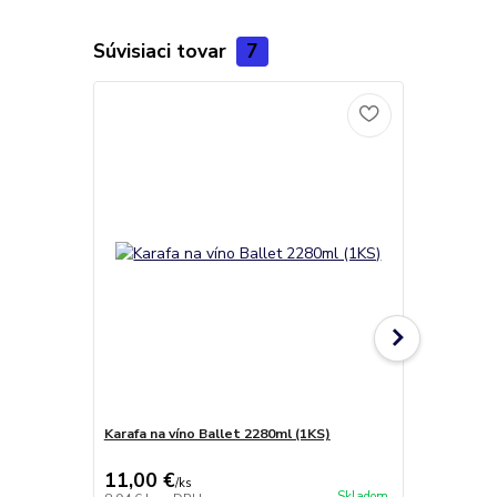
Súvisiaci tovar
7
Karafa na víno Ballet 2280ml (1KS)
Pohár na se
11,00 €
13,50 €
/
ks
/
k
Skladom