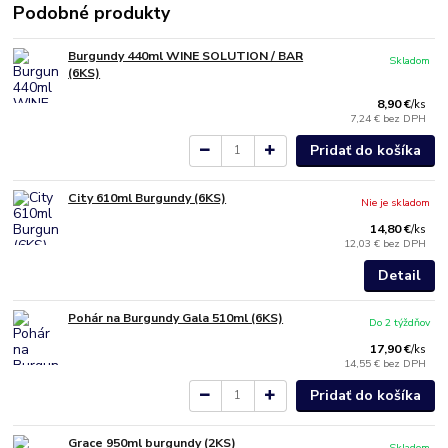
Podobné produkty
Burgundy 440ml WINE SOLUTION / BAR
Skladom
(6KS)
8,90 €
/
ks
7,24 €
bez DPH
Pridať do košíka
City 610ml Burgundy (6KS)
Nie je skladom
14,80 €
/
ks
12,03 €
bez DPH
Detail
Pohár na Burgundy Gala 510ml (6KS)
Do 2 týždňov
17,90 €
/
ks
14,55 €
bez DPH
Pridať do košíka
Grace 950ml burgundy (2KS)
Skladom