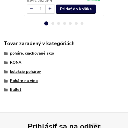
8,94 €
bez DPH
10,98 €
bez 
Pridať do košíka
Tovar zaradený v kategóriách
poháre, ciachované sklo
RONA
kolekcie pohárov
Poháre na víno
Ballet
Prihlásiť sa na odber