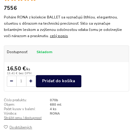
7556
Poháre RONA z kolekcie BALLET sa vyznačujú štíhlou, elegantnou,
siluetou s dôrazom na technickú precíznosť. Sklo sa vyznačuje
brilantným leskom a zvýšenou odolnosťou vďaka čomu je odolnejšie
voči nárazom a prasknutiu.
celý popis
Dostupnosť
Skladom
16,50 €
/
ks
13,41 €
bez DPH
Pridať do košíka
Číslo produktu:
070b
Objem:
680 ml
Počet kusov v balení:
4 ks
Výrobca:
RONA
Strážiť cenu / dostupnosť
Do obľúbených