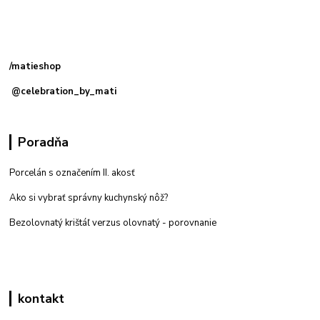
Kamenná
predajňa: Priemyselná 2, 949 01 Nitra
/matieshop
@celebration_by_mati
Poradňa
Porcelán s označením II. akosť
Ako si vybrať správny kuchynský nôž?
Bezolovnatý krištáľ verzus olovnatý -
porovnanie
kontakt