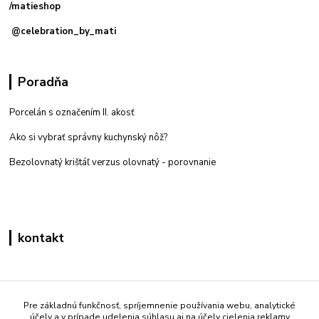
/matieshop
@celebration_by_mati
Poradňa
Porcelán s označením II. akosť
Ako si vybrať správny kuchynský nôž?
Bezolovnatý krištáľ verzus olovnatý -
porovnanie
kontakt
Zákaznícka podpora eshop mati
+421 908 861 051
Pre základnú funkčnosť, spríjemnenie používania webu, analytické
účely a v prípade udelenia súhlasu aj na účely cielenia reklamy