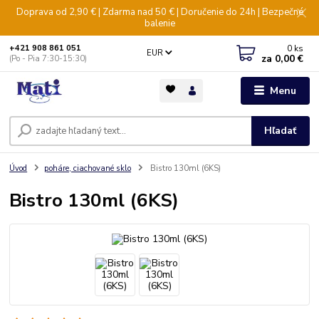
Doprava od 2,90 € | Zdarma nad 50 € | Doručenie do 24h | Bezpečné
balenie
0
ks
+421 908 861 051
EUR
za
0,00 €
(Po - Pia 7:30-15:30)
Menu
Hľadať
Úvod
poháre, ciachované sklo
Bistro 130ml (6KS)
Bistro 130ml (6KS)