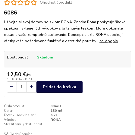
Ohodnotiť produkt
6086
Užívajte si svoj domov so sklom RONA. Značka Rona poskytuje široké
spektrum sklenených výrobkov s brilantným leskom, ktoré dokonale
doladia vaše kompletné stolovanie. Koncepcia skla RONA uspokojí
všetky vaše požadované funkčné a estetické potreby.
celý popis
Dostupnosť
Skladom
12,50 €
/
ks
10,16 €
bez DPH
Pridať do košíka
Číslo produktu:
094e F
Objem:
130 ml
Počet kusov v balení:
6 ks
Výrobca:
RONA
Strážiť cenu / dostupnosť
Do obľúbených