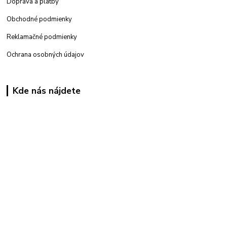
Doprava a platby
Obchodné podmienky
Reklamačné podmienky
Ochrana osobných údajov
Kde nás nájdete
Kamenná
predajňa: Priemyselná 2, 949 01 Nitra