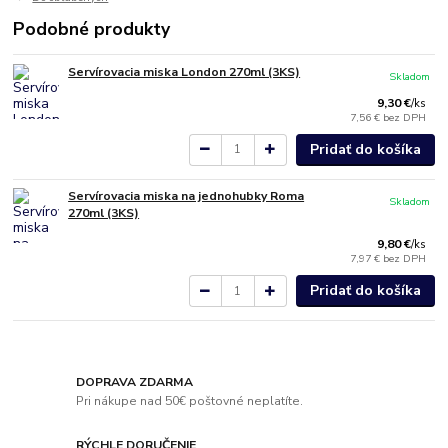
Podobné produkty
Servírovacia miska London 270ml (3KS)
Skladom
9,30 €
/
ks
7,56 €
bez DPH
Pridať do košíka
Servírovacia miska na jednohubky Roma
Skladom
270ml (3KS)
9,80 €
/
ks
7,97 €
bez DPH
Pridať do košíka
DOPRAVA ZDARMA
Pri nákupe nad 50€ poštovné neplatíte.
RÝCHLE DORUČENIE