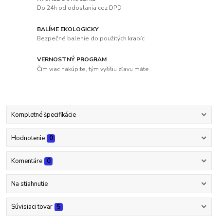
Do 24h od odoslania cez DPD
BALÍME EKOLOGICKY
Bezpečné balenie do použitých krabíc
VERNOSTNÝ PROGRAM
Čím viac nakúpite, tým vyššiu zľavu máte
Kompletné špecifikácie
Hodnotenie
0
Komentáre
0
Na stiahnutie
Súvisiaci tovar
5