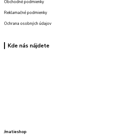
Obchodné podmienky
Reklamačné podmienky
Ochrana osobných údajov
Kde nás nájdete
Kamenná
predajňa: Priemyselná 2, 949 01 Nitra
/matieshop