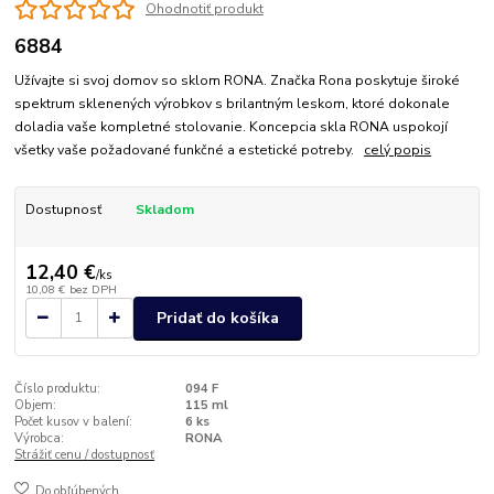
Ohodnotiť produkt
6884
Užívajte si svoj domov so sklom RONA. Značka Rona poskytuje široké
spektrum sklenených výrobkov s brilantným leskom, ktoré dokonale
doladia vaše kompletné stolovanie. Koncepcia skla RONA uspokojí
všetky vaše požadované funkčné a estetické potreby.
celý popis
Dostupnosť
Skladom
12,40 €
/
ks
10,08 €
bez DPH
Pridať do košíka
Číslo produktu:
094 F
Objem:
115 ml
Počet kusov v balení:
6 ks
Výrobca:
RONA
Strážiť cenu / dostupnosť
Do obľúbených