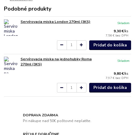
Podobné produkty
Servírovacia miska London 270ml (3KS)
Skladom
9,30 €
/
ks
7,56 €
bez DPH
Pridať do košíka
Servírovacia miska na jednohubky Roma
Skladom
270ml (3KS)
9,80 €
/
ks
7,97 €
bez DPH
Pridať do košíka
DOPRAVA ZDARMA
Pri nákupe nad 50€ poštovné neplatíte.
RÝCHLE DORUČENIE