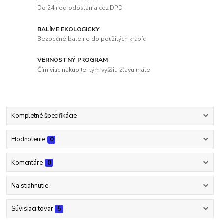
Do 24h od odoslania cez DPD
BALÍME EKOLOGICKY
Bezpečné balenie do použitých krabíc
VERNOSTNÝ PROGRAM
Čím viac nakúpite, tým vyššiu zľavu máte
Kompletné špecifikácie
Hodnotenie
0
Komentáre
0
Na stiahnutie
Súvisiaci tovar
5