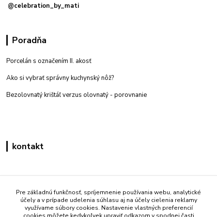
@celebration_by_mati
Poradňa
Porcelán s označením II. akosť
Ako si vybrať správny kuchynský nôž?
Bezolovnatý krištáľ verzus olovnatý -
porovnanie
kontakt
Zákaznícka podpora eshop mati
+421 908 861 051
Pre základnú funkčnosť, spríjemnenie používania webu, analytické
účely a v prípade udelenia súhlasu aj na účely cielenia reklamy
(Po - Pia 7:30-15:30)
využívame súbory cookies. Nastavenie vlastných preferencií
cookies môžete kedykoľvek upraviť odkazom v spodnej časti