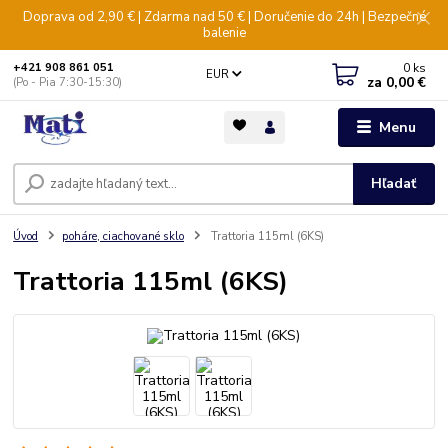
Doprava od 2,90 € | Zdarma nad 50 € | Doručenie do 24h | Bezpečné
balenie
0
ks
+421 908 861 051
EUR
za
0,00 €
(Po - Pia 7:30-15:30)
Menu
Hľadať
Úvod
poháre, ciachované sklo
Trattoria 115ml (6KS)
Trattoria 115ml (6KS)