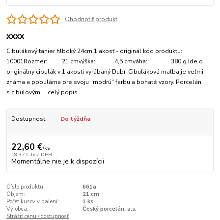
Ohodnotiť produkt
xxxx
Cibulákový tanier hlboký 24cm 1.akosť - originál kód produktu:
10001Rozmer: 21 cmvýška: 4,5 cmváha: 380 g Ide o
originálny cibulák v 1.akosti vyrábaný Dubí. Cibuľáková maľba je veľmi
známa a populárna pre svoju "modrú" farbu a bohaté vzory. Porcelán
s cibulovým ...
celý popis
Dostupnosť
Do týždňa
22,60 €
/
ks
18,37 €
bez DPH
Momentálne nie je k dispozícii
Číslo produktu:
661a
Objem:
21 cm
Počet kusov v balení:
1 ks
Výrobca:
Český porcelán, a.s.
Strážiť cenu / dostupnosť