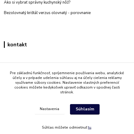
Ako si vybrať správny kuchynský nôž?
Bezolovnatý krištáľ verzus olovnatý -
porovnanie
kontakt
Zákaznícka podpora eshop mati
+421 908 861 051
Pre základnú funkčnosť, spríjemnenie používania webu, analytické
účely a v prípade udelenia súhlasu aj na účely cielenia reklamy
(Po - Pia 7:30-15:30)
využívame súbory cookies. Nastavenie vlastných preferencií
cookies môžete kedykoľvek upraviť odkazom v spodnej časti
info@mati.sk
stránok.
Súhlasím
Nastavenia
Súhlas môžete odmietnuť
tu
.
Vytvorené na
Eshop-rychlo.sk