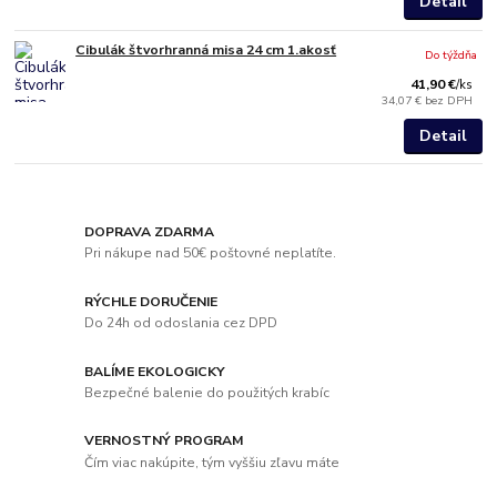
Detail
Cibulák štvorhranná misa 24 cm 1.akosť
Do týždňa
41,90 €
/
ks
34,07 €
bez DPH
Detail
DOPRAVA ZDARMA
Pri nákupe nad 50€ poštovné neplatíte.
RÝCHLE DORUČENIE
Do 24h od odoslania cez DPD
BALÍME EKOLOGICKY
Bezpečné balenie do použitých krabíc
VERNOSTNÝ PROGRAM
Čím viac nakúpite, tým vyššiu zľavu máte