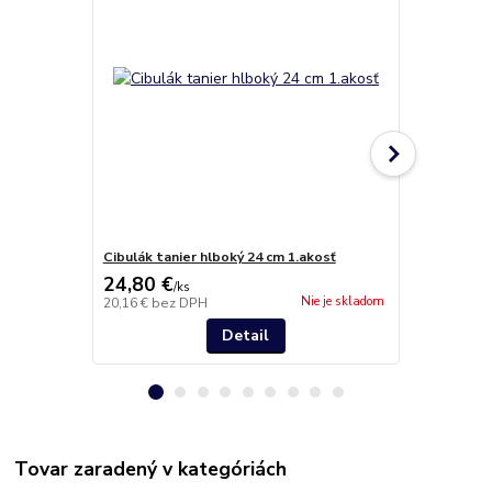
Cibulák tanier hlboký 24 cm 1.akosť
Cibulák tani
24,80 €
20,90 €
/
ks
/
k
Nie je skladom
20,16 €
bez DPH
16,99 €
bez 
Detail
Tovar zaradený v kategóriách