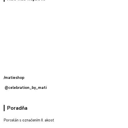
Kamenná
predajňa: Priemyselná 2, 949 01 Nitra
/matieshop
@celebration_by_mati
Poradňa
Porcelán s označením II. akosť