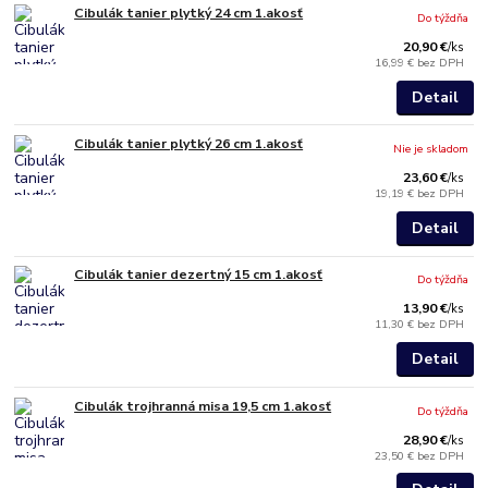
Cibulák tanier plytký 24 cm 1.akosť
Do týždňa
20,90 €
/
ks
16,99 €
bez DPH
Detail
Cibulák tanier plytký 26 cm 1.akosť
Nie je skladom
23,60 €
/
ks
19,19 €
bez DPH
Detail
Cibulák tanier dezertný 15 cm 1.akosť
Do týždňa
13,90 €
/
ks
11,30 €
bez DPH
Detail
Cibulák trojhranná misa 19,5 cm 1.akosť
Do týždňa
28,90 €
/
ks
23,50 €
bez DPH