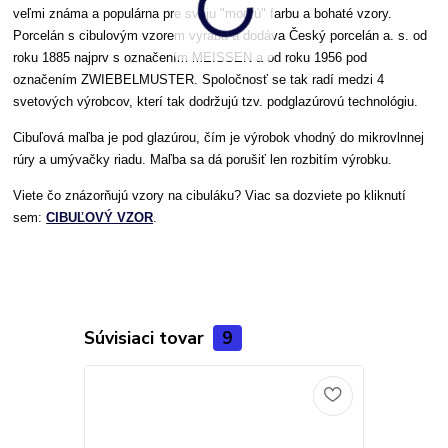
veľmi známa a populárna pre svoju "modrú" farbu a bohaté vzory.
Porcelán s cibulovým vzorem vyrába a dodáva Český porcelán a. s. od
roku 1885 najprv s označením MEISSEN a od roku 1956 pod
označením ZWIEBELMUSTER. Spoločnosť se tak radí medzi 4
svetových výrobcov, kterí tak dodržujú tzv. podglazúrovú technológiu.
Cibuľová maľba je pod glazúrou, čím je výrobok vhodný do mikrovlnnej
rúry a umývačky riadu. Maľba sa dá porušiť len rozbitím výrobku.
Viete čo znázorňujú vzory na cibuláku? Viac sa dozviete po kliknutí
sem:
CIBUĽOVÝ VZOR
.
Súvisiaci tovar
9