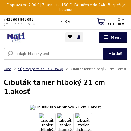
Doprava od 2,90 € | Zdarma nad 50 € | Doručenie do 24h | Bezpečné
balenie
0
ks
+421 908 861 051
EUR
za
0,00 €
(Po - Pia 7:30-15:30)
Menu
Hľadať
Úvod
Súpravy porcelánu a kusovky
Cibulák tanier hlboký 21 cm 1.akosť
Cibulák tanier hlboký 21 cm
1.akosť