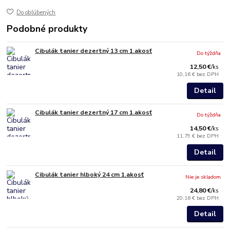
Do obľúbených
Podobné produkty
Cibulák tanier dezertný 13 cm 1.akosť
Do týždňa
12,50 €
/
ks
10,16 €
bez DPH
Detail
Cibulák tanier dezertný 17 cm 1.akosť
Do týždňa
14,50 €
/
ks
11,79 €
bez DPH
Detail
Cibulák tanier hlboký 24 cm 1.akosť
Nie je skladom
24,80 €
/
ks
20,16 €
bez DPH
Detail