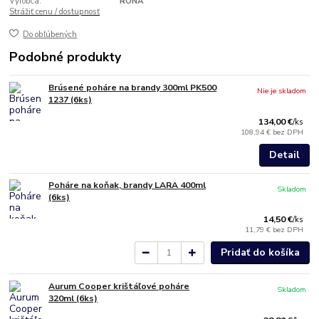
Výrobca:
RONA
Strážiť cenu / dostupnosť
Do obľúbených
Podobné produkty
Brúsené poháre na brandy 300ml PK500
Nie je skladom
1237 (6ks)
134,00 €
/
ks
108,94 €
bez DPH
Detail
Poháre na koňak, brandy LARA 400ml
Skladom
(6ks)
14,50 €
/
ks
11,79 €
bez DPH
Pridať do košíka
Aurum Cooper krištáľové poháre
Skladom
320ml (6ks)