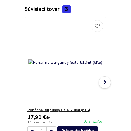
Súvisiaci tovar
3
Pohár na Burgundy Gala 510ml (6KS)
Pohár na bu
17,90 €
19,60 €
/
ks
/
k
Do 2 týždňov
14,55 €
bez DPH
15,93 €
bez 
Pridať do košíka