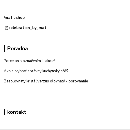
Kamenná
predajňa: Priemyselná 2, 949 01 Nitra
/matieshop
@celebration_by_mati
Poradňa
Porcelán s označením II. akosť
Ako si vybrať správny kuchynský nôž?
Bezolovnatý krištáľ verzus olovnatý -
porovnanie
kontakt
Zákaznícka podpora eshop mati