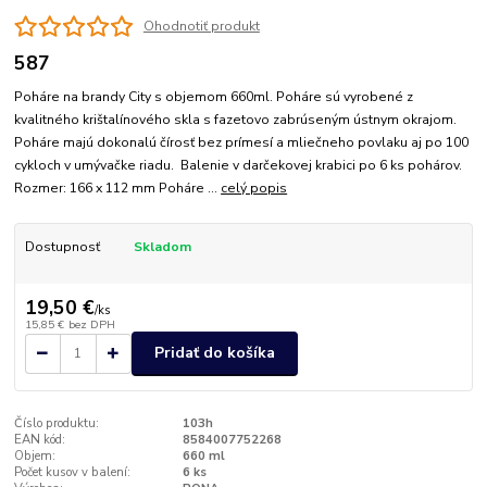
Ohodnotiť produkt
587
Poháre na brandy City s objemom 660ml. Poháre sú vyrobené z
kvalitného krištalínového skla s fazetovo zabrúseným ústnym okrajom.
Poháre majú dokonalú čírosť bez prímesí a mliečneho povlaku aj po 100
cykloch v umývačke riadu. Balenie v darčekovej krabici po 6 ks pohárov.
Rozmer: 166 x 112 mm Poháre ...
celý popis
Dostupnosť
Skladom
19,50 €
/
ks
15,85 €
bez DPH
Pridať do košíka
Číslo produktu:
103h
EAN kód:
8584007752268
Objem:
660 ml
Počet kusov v balení:
6 ks