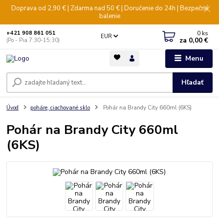
Doprava od 2,90 € | Zdarma nad 50 € | Doručenie do 24h | Bezpečné
balenie
0
ks
+421 908 861 051
EUR
za
0,00 €
(Po - Pia 7:30-15:30)
Menu
Hľadať
Úvod
poháre, ciachované sklo
Pohár na Brandy City 660ml (6KS)
Pohár na Brandy City 660ml
(6KS)