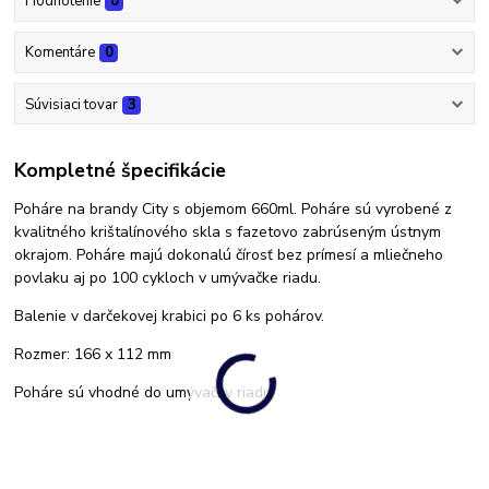
Hodnotenie
0
Komentáre
0
Súvisiaci tovar
3
Kompletné špecifikácie
Poháre na brandy City s objemom 660ml. Poháre sú vyrobené z
kvalitného krištalínového skla s fazetovo zabrúseným ústnym
okrajom. Poháre majú dokonalú čírosť bez prímesí a mliečneho
povlaku aj po 100 cykloch v umývačke riadu.
Balenie v darčekovej krabici po 6 ks pohárov.
Rozmer: 166 x 112 mm
Poháre sú vhodné do umývačky riadu.