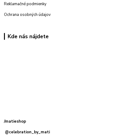
Reklamačné podmienky
Ochrana osobných údajov
Kde nás nájdete
Kamenná
predajňa: Priemyselná 2, 949 01 Nitra
/matieshop
@celebration_by_mati