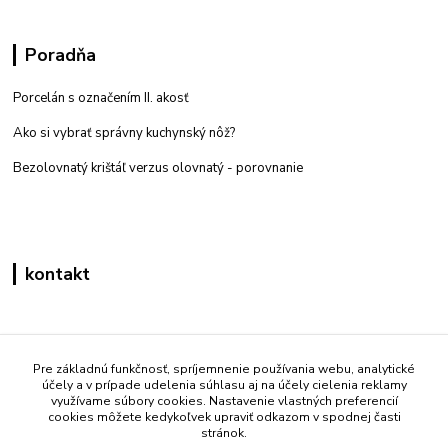
Poradňa
Porcelán s označením II. akosť
Ako si vybrať správny kuchynský nôž?
Bezolovnatý krištáľ verzus olovnatý -
porovnanie
kontakt
Zákaznícka podpora eshop mati
+421 908 861 051
Pre základnú funkčnosť, spríjemnenie používania webu, analytické
účely a v prípade udelenia súhlasu aj na účely cielenia reklamy
(Po - Pia 7:30-15:30)
využívame súbory cookies. Nastavenie vlastných preferencií
cookies môžete kedykoľvek upraviť odkazom v spodnej časti
info@mati.sk
stránok.