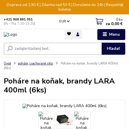
Doprava od 2,90 € | Zdarma nad 50 € | Doručenie do 24h | Bezpečné
balenie
0
ks
+421 908 861 051
EUR
za
0,00 €
(Po - Pia 7:30-15:30)
Menu
Hľadať
Úvod
poháre, ciachované sklo
Poháre na koňak, brandy LARA 400ml
(6ks)
Poháre na koňak, brandy LARA
400ml (6ks)