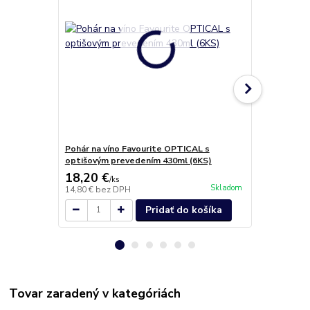
Pohár na víno Favourite OPTICAL s
Poháre na li
optišovým prevedením 430ml (6KS)
18,20 €
11,00 €
/
ks
/
k
Skladom
14,80 €
bez DPH
8,94 €
bez D
Pridať do košíka
Tovar zaradený v kategóriách