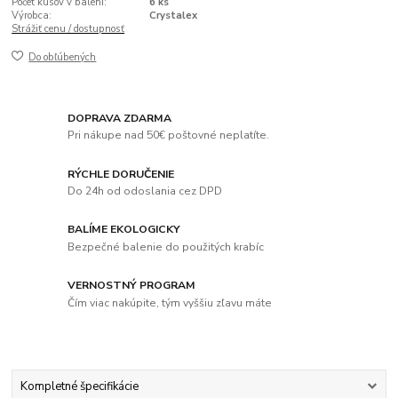
Počet kusov v balení:
6 ks
Výrobca:
Crystalex
Strážiť cenu / dostupnosť
Do obľúbených
DOPRAVA ZDARMA
Pri nákupe nad 50€ poštovné neplatíte.
RÝCHLE DORUČENIE
Do 24h od odoslania cez DPD
BALÍME EKOLOGICKY
Bezpečné balenie do použitých krabíc
VERNOSTNÝ PROGRAM
Čím viac nakúpite, tým vyššiu zľavu máte
Kompletné špecifikácie