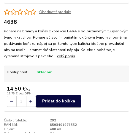
Ohodnotiť produkt
4638
Poháre na brandy a koňak z kolekcie LARA s polouzavretým tulipánovým
tvarom kalichov. Poháre sú svojím baňatým okrúhlym tvarom vhodné na
podávanie koňaku, nápoj sa pri tomto type kalicha ideálne prevzdušní
aby sa uvoľnili aromatické vlatsnosti nápoja. Kolekcia pohárov je
vyrábaná strojovo z pevného...
celý popis
Dostupnosť
Skladom
14,50 €
/
ks
11,79 €
bez DPH
Pridať do košíka
Číslo produktu:
292
EAN kód:
8593401976552
Objem:
400 ml