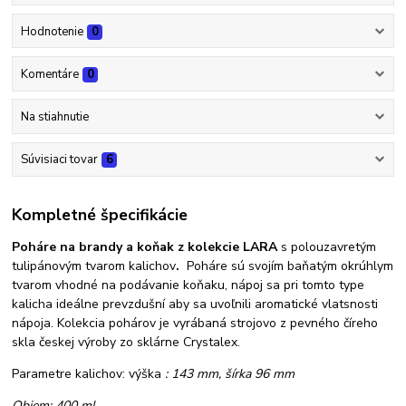
Hodnotenie
0
Komentáre
0
Na stiahnutie
Súvisiaci tovar
6
Kompletné špecifikácie
Poháre na brandy a koňak z kolekcie LARA
s polouzavretým
tulipánovým tvarom kalichov
.
Poháre sú svojím baňatým okrúhlym
tvarom vhodné na podávanie koňaku, nápoj sa pri tomto type
kalicha ideálne prevzdušní aby sa uvoľnili aromatické vlatsnosti
nápoja. Kolekcia pohárov je vyrábaná strojovo z pevného číreho
skla českej výroby zo sklárne Crystalex.
Parametre kalichov: výška
: 143 mm, šírka 96
mm
Objem: 400 ml