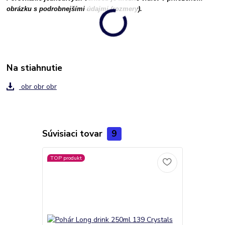
obrázku s podrobnejšími údajmi (rozmery).
Na stiahnutie
obr obr obr
Súvisiaci tovar
9
TOP produkt