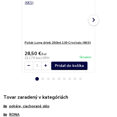
Pohár Long drink 250ml 139 Crystals (6KS)
Pohár na lik
28,50 €
13,60 €
/
bal
/
k
Skladom
23,17 €
bez DPH
11,06 €
bez 
Pridať do košíka
Tovar zaradený v kategóriách
poháre, ciachované sklo
RONA