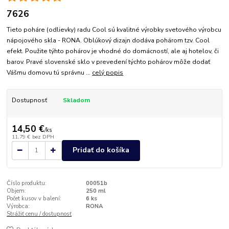
7626
Tieto poháre (odlievky) radu Cool sú kvalitné výrobky svetového výrobcu
nápojového skla - RONA. Oblúkový dizajn dodáva pohárom tzv. Cool
efekt. Použite týhto pohárov je vhodné do domácností, ale aj hotelov, či
barov. Pravé slovenské sklo v prevedení týchto pohárov môže dodať
Vášmu domovu tú správnu ...
celý popis
Dostupnosť
Skladom
14,50 €
/
ks
11,79 €
bez DPH
Pridať do košíka
Číslo produktu:
00051b
Objem:
250 ml
Počet kusov v balení:
6 ks
Výrobca:
RONA
Strážiť cenu / dostupnosť