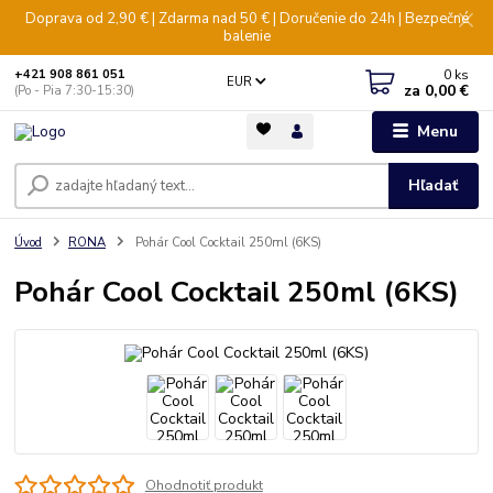
Doprava od 2,90 € | Zdarma nad 50 € | Doručenie do 24h | Bezpečné
balenie
0
ks
+421 908 861 051
EUR
za
0,00 €
(Po - Pia 7:30-15:30)
Menu
Hľadať
Úvod
RONA
Pohár Cool Cocktail 250ml (6KS)
Pohár Cool Cocktail 250ml (6KS)
Ohodnotiť produkt