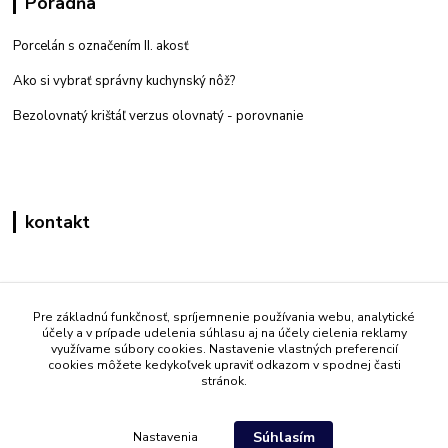
Poradňa
Porcelán s označením II. akosť
Ako si vybrať správny kuchynský nôž?
Bezolovnatý krištáľ verzus olovnatý -
porovnanie
kontakt
Zákaznícka podpora eshop mati
+421 908 861 051
Pre základnú funkčnosť, spríjemnenie používania webu, analytické
účely a v prípade udelenia súhlasu aj na účely cielenia reklamy
(Po - Pia 7:30-15:30)
využívame súbory cookies. Nastavenie vlastných preferencií
cookies môžete kedykoľvek upraviť odkazom v spodnej časti
info@mati.sk
stránok.
Súhlasím
Nastavenia