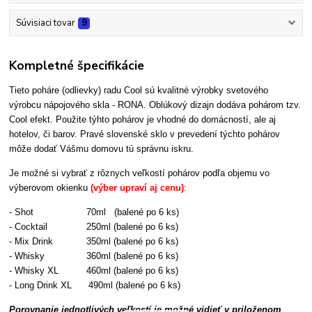
Súvisiaci tovar
9
Kompletné špecifikácie
Tieto poháre (odlievky) radu Cool sú kvalitné výrobky svetového
výrobcu nápojového skla - RONA. Oblúkový dizajn dodáva pohárom tzv.
Cool efekt. Použite týhto pohárov je vhodné do domácností, ale aj
hotelov, či barov. Pravé slovenské sklo v prevedení týchto pohárov
môže dodať Vášmu domovu tú správnu iskru.
Je možné si vybrať z rôznych veľkostí pohárov podľa objemu vo
výberovom okienku
(výber upraví aj cenu)
:
- Shot 70ml (balené po 6 ks)
- Cocktail 250ml (balené po 6 ks)
- Mix Drink 350ml (balené po 6 ks)
- Whisky 360ml (balené po 6 ks)
- Whisky XL 460
ml (balené po 6 ks)
- Long Drink XL 490
ml (balené po 6 ks)
Porovnanie jednotlivých veľkostí je možné vidieť v priloženom