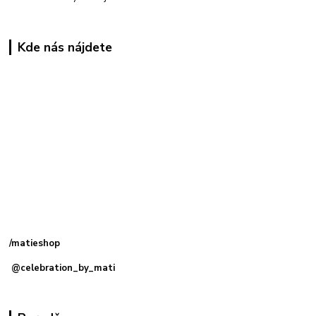
Kde nás nájdete
Kamenná
predajňa: Priemyselná 2, 949 01 Nitra
/matieshop
@celebration_by_mati