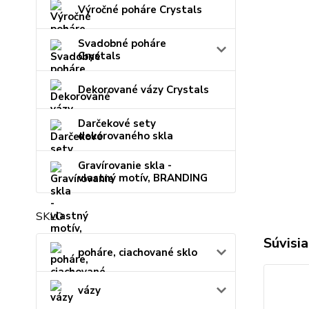
Výročné poháre Crystals
Svadobné poháre
Crystals
Dekorované vázy Crystals
Darčekové sety
dekorovaného skla
Gravírovanie skla -
vlastný motív, BRANDING
SKLO
Súvisia
poháre, ciachované sklo
vázy