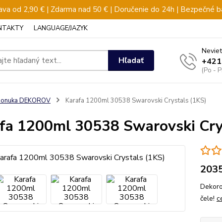
va od 2,90 € | Zdarma nad 50 € | Doručenie do 24h | Bezpečné b
NTAKTY
LANGUAGE/JAZYK
Neviet
Hľadať
+421
(Po - 
ponuka DEKOROV
Karafa 1200ml 30538 Swarovski Crystals (1KS)
fa 1200ml 30538 Swarovski Cry
203
Dekoro
čele!
c