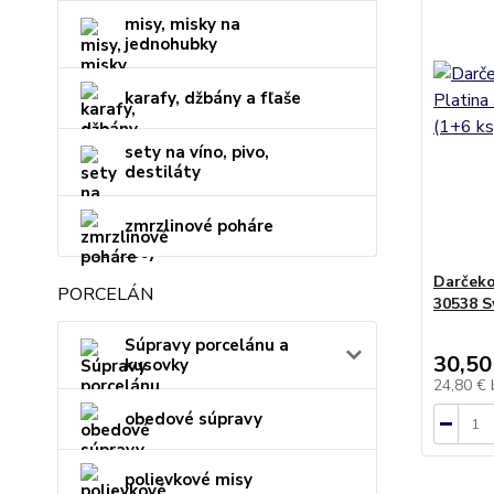
misy, misky na
jednohubky
karafy, džbány a fľaše
sety na víno, pivo,
destiláty
zmrzlinové poháre
Darčeko
PORCELÁN
30538 S
Súpravy porcelánu a
30,50
kusovky
24,80 €
obedové súpravy
polievkové misy