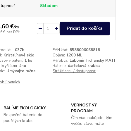
tupnosť
Skladom
,60 €
/
ks
Pridať do košíka
56 €
bez DPH
roduktu:
037b
EAN kód:
8588006068818
l:
Krištalínové sklo
Objem:
1200 ML
usov v balení:
1 ks
Výrobca:
Ľubomír Tichanský MATI
 kryštálmi:
áno
Balenie:
darčeková krabica
ie:
Umývajte ručne
Strážiť cenu / dostupnosť
obľúbených
VERNOSTNÝ
BALÍME EKOLOGICKY
PROGRAM
Bezpečné balenie do
Čím viac nakúpite, tým
použitých krabíc
vyššiu zľavu máte