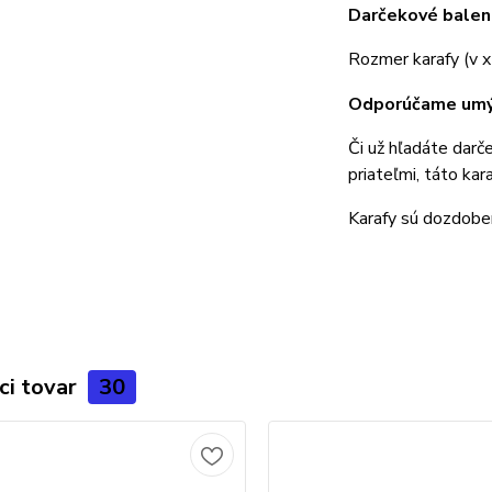
Darčekové baleni
Rozmer karafy (v x
Odporúčame umýv
Či už hľadáte darč
priateľmi, táto kar
Karafy sú dozdobe
ci tovar
30