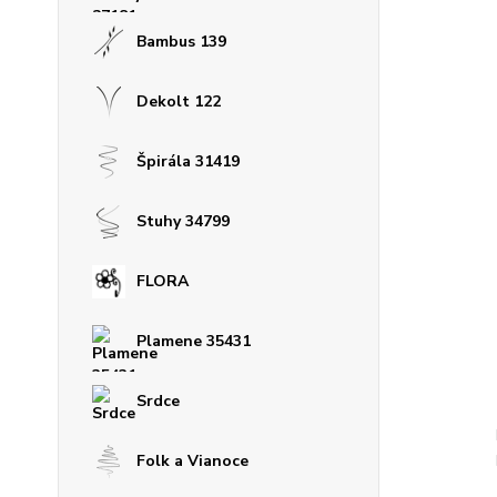
Bambus 139
Dekolt 122
Špirála 31419
Stuhy 34799
FLORA
Plamene 35431
Srdce
Folk a Vianoce