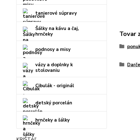
tanierové súpravy
Šálky na kávu a čaj,
Tovar 
hrnčeky
ponu
podnosy a misy
vázy a doplnky k
Darče
stolovaniu
Cibulák - originál
detský porcelán
hrnčeky a šálky
KRIŠTÁĽ