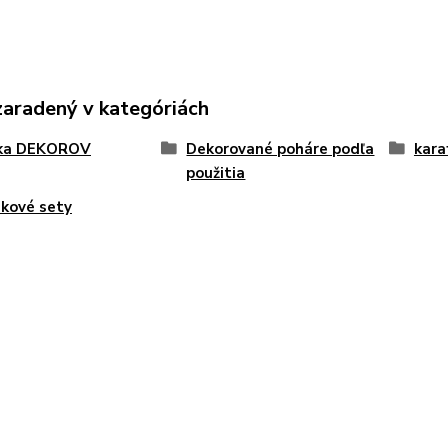
zaradený v kategóriách
ka DEKOROV
Dekorované poháre podľa
kara
použitia
kové sety