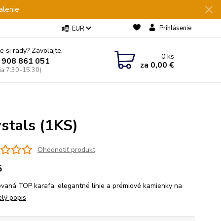
alenie
Prihlásenie
EUR
e si rady? Zavolajte.
0
ks
 908 861 051
za
0,00 €
Pia 7:30-15:30)
stals (1KS)
Ohodnotiť produkt
5
vaná TOP karafa, elegantné línie a prémiové kamienky na
elý popis