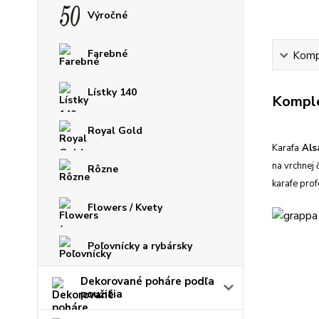
Výročné
Farebné
Kompl
Lístky 140
Komple
Royal Gold
Karafa
Als
na vrchnej
Rôzne
karafe pro
Flowers / Kvety
Poľovnícky a rybársky
Dekorované poháre podľa
použitia