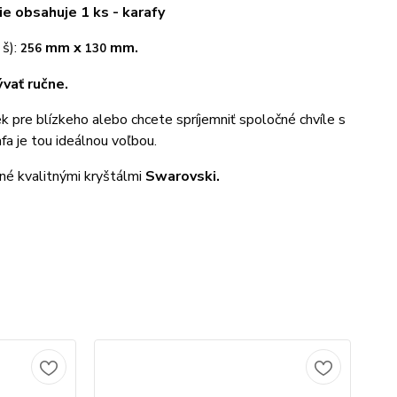
e obsahuje 1 ks - karafy
 š):
mm x
mm.
256
130
ať ručne.
ek pre blízkeho alebo chcete spríjemniť spoločné chvíle s
afa je tou ideálnou voľbou.
né kvalitnými kryštálmi
Swarovski.
TO