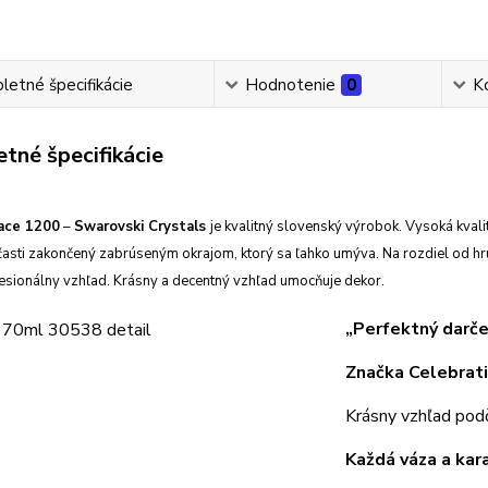
etné špecifikácie
Hodnotenie
0
K
tné špecifikácie
ace 1200
–
Swarovski Crystals
je kvalitný slovenský výrobok. Vysoká kvalit
 časti zakončený zabrúseným okrajom, ktorý sa ľahko umýva. Na rozdiel od h
fesionálny vzhľad. Krásny a decentný vzhľad umocňuje dekor.
„Perfektný darče
Značka Celebrat
Krásny vzhľad pod
Každá váza a kar