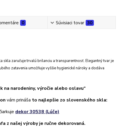
omentáre
0
Súvisiaci tovar
30
a skla zaručuje trvalú brilanciu a transparentnosť. Elegantný tvar je
rubého zatavenia umožňuje vyššie hygienické nároky a dodáva
k na narodeniny, výročie alebo oslavu“
ion
vám prináša
to najlepšie zo slovenského skla:
čiarkuje
dekor 30538 (Lúče)
afa z našej výroby je ručne dekorovaná.