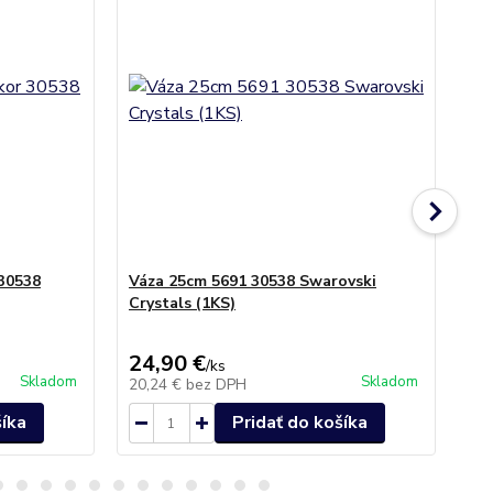
30538
Váza 25cm 5691 30538 Swarovski
Vá
Crystals (1KS)
(1k
24,90 €
13
/
ks
Skladom
Skladom
20,24 €
bez DPH
11
šíka
Pridať do košíka