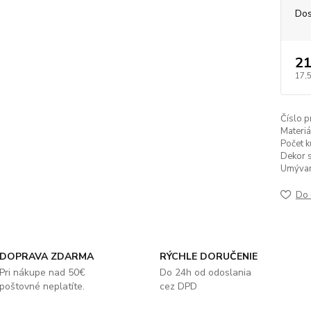
Dos
21
17,
Číslo p
Materiá
Počet k
Dekor s
Umývan
Do 
DOPRAVA ZDARMA
RÝCHLE DORUČENIE
Pri nákupe nad 50€
Do 24h od odoslania
poštovné neplatíte.
cez DPD