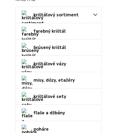
krištáľový sortiment
farebný krištáľ
brúsený krištáľ
krištáľové vázy
misy, dózy, etažéry
krištáľové sety
fľaše a džbány
poháre