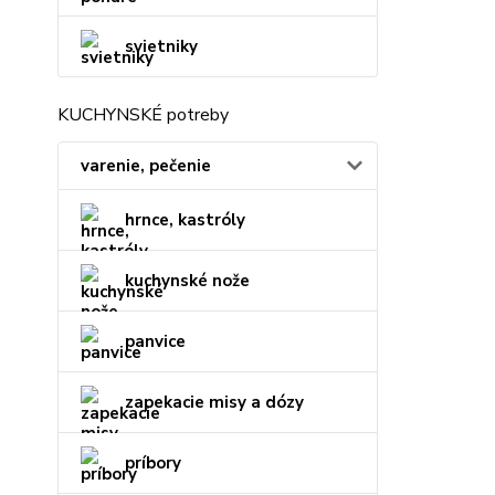
svietniky
KUCHYNSKÉ potreby
varenie, pečenie
hrnce, kastróly
kuchynské nože
panvice
zapekacie misy a dózy
príbory