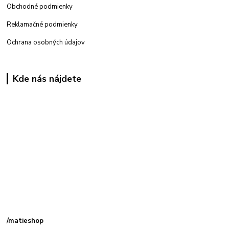
Obchodné podmienky
Reklamačné podmienky
Ochrana osobných údajov
Kde nás nájdete
Kamenná
predajňa: Priemyselná 2, 949 01 Nitra
/matieshop