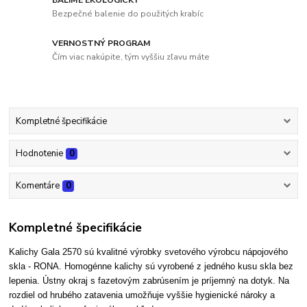
BALÍME EKOLOGICKY
Bezpečné balenie do použitých krabíc
VERNOSTNÝ PROGRAM
Čím viac nakúpite, tým vyššiu zľavu máte
Kompletné špecifikácie
Hodnotenie
0
Komentáre
0
Kompletné špecifikácie
Kalichy Gala 2570 sú kvalitné výrobky svetového výrobcu nápojového
skla - RONA. Homogénne kalichy sú vyrobené z jedného kusu skla bez
lepenia. Ústny okraj s fazetovým zabrúsením je príjemný na dotyk. Na
rozdiel od hrubého zatavenia umožňuje vyššie hygienické nároky a