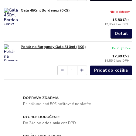
Gala 450ml Bordeaux (6KS)
Nie je skladom
15,80 €
/
ks
12,85 €
bez DPH
Detail
Pohár na Burgundy Gala 510ml (6KS)
Do 2 týždňov
17,90 €
/
ks
14,55 €
bez DPH
Pridať do košíka
DOPRAVA ZDARMA
Pri nákupe nad 50€ poštovné neplatíte.
RÝCHLE DORUČENIE
Do 24h od odoslania cez DPD