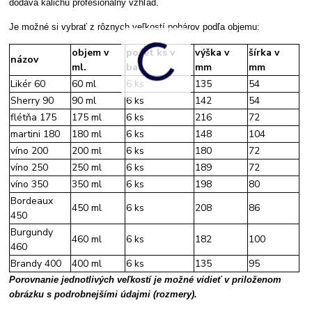
dodáva kalichu profesionálny vzhľad.
Je možné si vybrať z rôznych veľkostí pohárov podľa objemu:
objem v
počet ks v
výška v
šírka v
názov
ml.
bal.
mm
mm
Likér 60
60 ml
6 ks
135
54
Sherry 90
90 ml
6 ks
142
54
flétňa 175
175 ml
6 ks
216
72
martini 180
180 ml
6 ks
148
104
víno 200
200 ml
6 ks
180
72
víno 250
250 ml
6 ks
189
72
víno 350
350 ml
6 ks
198
80
Bordeaux
450 ml
6 ks
208
86
450
Burgundy
460 ml
6 ks
182
100
460
Brandy 400
400 ml
6 ks
135
95
Porovnanie jednotlivých veľkostí je možné vidieť v priloženom
obrázku s podrobnejšími údajmi (rozmery).