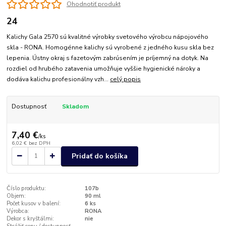
Ohodnotiť produkt
24
Kalichy Gala 2570 sú kvalitné výrobky svetového výrobcu nápojového
skla - RONA. Homogénne kalichy sú vyrobené z jedného kusu skla bez
lepenia. Ústny okraj s fazetovým zabrúsením je príjemný na dotyk. Na
rozdiel od hrubého zatavenia umožňuje vyššie hygienické nároky a
dodáva kalichu profesionálny vzh...
celý popis
Dostupnosť
Skladom
7,40 €
/
ks
6,02 €
bez DPH
Pridať do košíka
Číslo produktu:
107b
Objem:
90 ml
Počet kusov v balení:
6 ks
Výrobca:
RONA
Dekor s kryštálmi:
nie