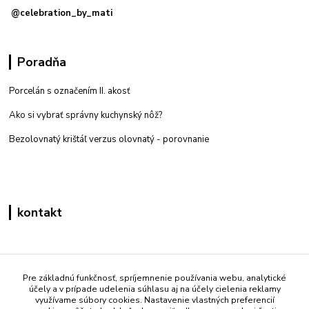
@celebration_by_mati
Poradňa
Porcelán s označením II. akosť
Ako si vybrať správny kuchynský nôž?
Bezolovnatý krištáľ verzus olovnatý -
porovnanie
kontakt
Zákaznícka podpora eshop mati
+421 908 861 051
Pre základnú funkčnosť, spríjemnenie používania webu, analytické
účely a v prípade udelenia súhlasu aj na účely cielenia reklamy
(Po - Pia 7:30-15:30)
využívame súbory cookies. Nastavenie vlastných preferencií