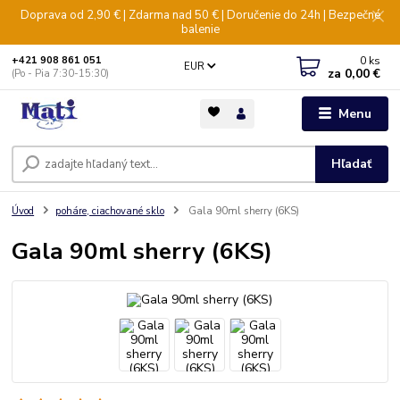
Doprava od 2,90 € | Zdarma nad 50 € | Doručenie do 24h | Bezpečné
balenie
0
ks
+421 908 861 051
EUR
za
0,00 €
(Po - Pia 7:30-15:30)
Menu
Hľadať
Úvod
poháre, ciachované sklo
Gala 90ml sherry (6KS)
Gala 90ml sherry (6KS)