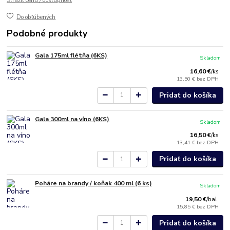
Strážiť cenu / dostupnosť
Do obľúbených
Podobné produkty
Gala 175ml flétňa (6KS)
Skladom
16,60 €
/
ks
13,50 €
bez DPH
Pridať do košíka
Gala 300ml na víno (6KS)
Skladom
16,50 €
/
ks
13,41 €
bez DPH
Pridať do košíka
Poháre na brandy / koňak 400 ml (6 ks)
Skladom
19,50 €
/
bal.
15,85 €
bez DPH
Pridať do košíka