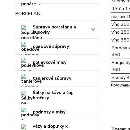
Shemy 9
flétňa 1
PORCELÁN
martini 
víno 200
Súpravy porcelánu a
víno 250
kusovky
víno 350
obedové súpravy
Bordeau
450
polievkové misy
Burgund
460
Brandy 
tanierové súpravy
Porovnanie
Šálky na kávu a čaj,
hrnčeky
podnosy a misy
vázy a doplnky k
Tovar 