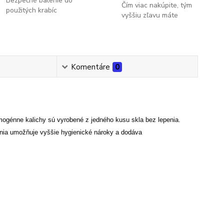
Bezpečné balenie do
Čím viac nakúpite, tým
použitých krabíc
vyššiu zľavu máte
Komentáre
0
ogénne kalichy sú vyrobené z jedného kusu skla bez lepenia.
enia umožňuje vyššie hygienické nároky a dodáva