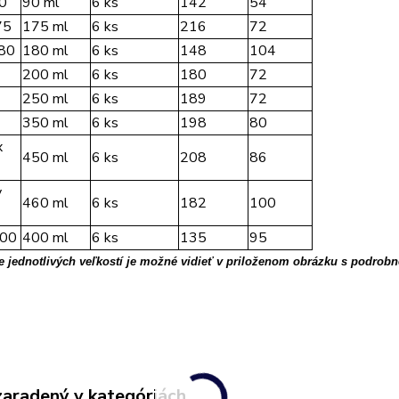
0
90 ml
6 ks
142
54
75
175 ml
6 ks
216
72
180
180 ml
6 ks
148
104
200 ml
6 ks
180
72
250 ml
6 ks
189
72
350 ml
6 ks
198
80
x
450 ml
6 ks
208
86
y
460 ml
6 ks
182
100
400
400 ml
6 ks
135
95
 jednotlivých veľkostí je možné vidieť v priloženom obrázku s podrobn
zaradený v kategóriách