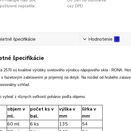
Pri nákupe nad 50€
Do 24h od odoslania
poštovné neplatíte.
cez DPD
etné špecifikácie
Hodnotenie
0
tné špecifikácie
la 2570 sú kvalitné výrobky svetového výrobcu nápojového skla - RONA. Hom
j s fazetovým zabrúsením je príjemný na dotyk. Na rozdiel od hrubého zatav
fesionálny vzhľad.
i vybrať z rôznych veľkostí pohárov podľa objemu:
objem v
počet ks v
výška v
šírka v
ml.
bal.
mm
mm
60 ml
6 ks
135
54