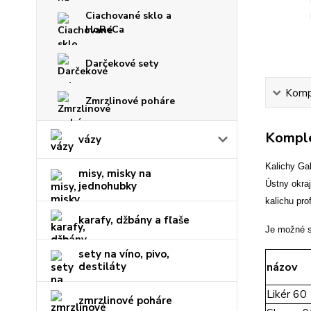
Ciachované sklo a
HoReCa
Darčekové sety
Kompl
Zmrzlinové poháre
Komple
vázy
Kalichy Ga
misy, misky na
Ústny okra
jednohubky
kalichu pro
karafy, džbány a fľaše
Je možné s
sety na víno, pivo,
destiláty
názov
Likér 60
zmrzlinové poháre