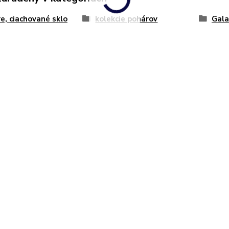
e, ciachované sklo
kolekcie pohárov
Gala