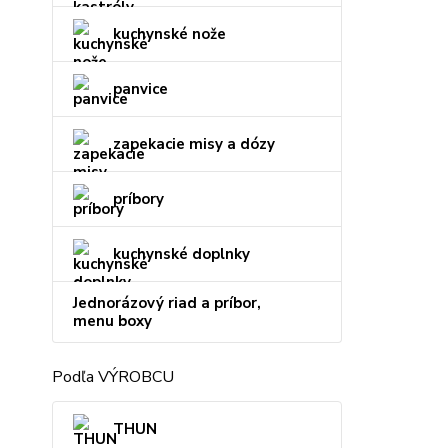
kuchynské nože
panvice
zapekacie misy a dózy
príbory
kuchynské doplnky
Jednorázový riad a príbor,
menu boxy
Podľa VÝROBCU
THUN