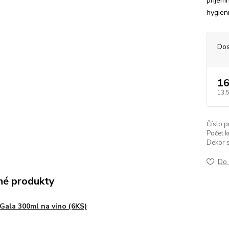
príjem
hygien
Dos
16
13,
Číslo p
Počet k
Dekor s
Do 
é produkty
Gala 300ml na víno (6KS)