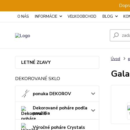
Dopra
O NÁS
INFORMÁCIE
VEĽKOOBCHOD
BLOG
KO
Úvod
p
LETNÉ ZĽAVY
Gala
DEKOROVANÉ SKLO
ponuka DEKOROV
Dekorované poháre podľa
použitia
Výročné poháre Crystals