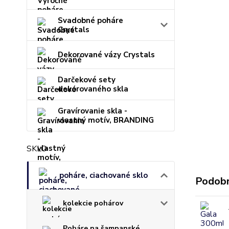
Svadobné poháre
Crystals
Dekorované vázy Crystals
Darčekové sety
dekorovaného skla
Gravírovanie skla -
vlastný motív, BRANDING
SKLO
poháre, ciachované sklo
Podobn
kolekcie pohárov
Poháre na šampanské,