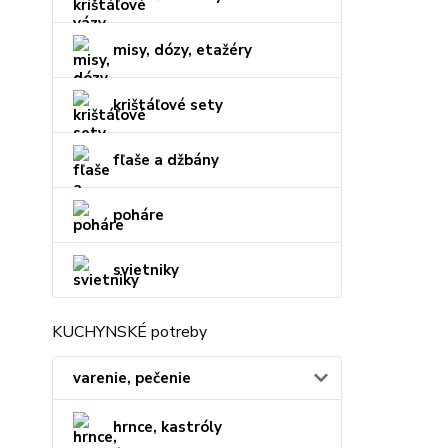
misy, dózy, etažéry
krištáľové sety
fľaše a džbány
poháre
svietniky
KUCHYNSKÉ potreby
varenie, pečenie
hrnce, kastróly