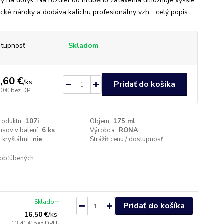
ný na dotyk. Na rozdiel od hrubého zatavenia umožňuje vyššie
ické nároky a dodáva kalichu profesionálny vzh...
celý popis
tupnosť
Skladom
,60 €
/
ks
Pridať do košíka
50 €
bez DPH
roduktu:
107i
Objem:
175 ml
usov v balení:
6 ks
Výrobca:
RONA
 kryštálmi:
nie
Strážiť cenu / dostupnosť
obľúbených
Skladom
Pridať do košíka
16,50 €
/
ks
13,41 €
bez DPH