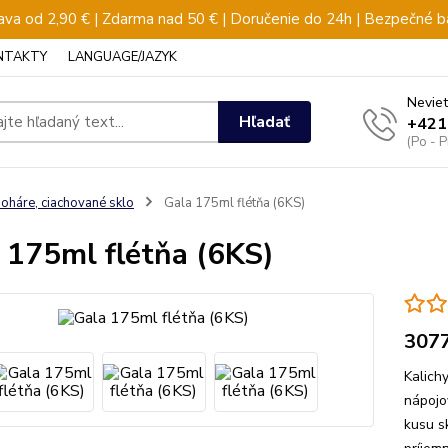
va od 2,90 € | Zdarma nad 50 € | Doručenie do 24h | Bezpečné b
NTAKTY
LANGUAGE/JAZYK
Neviet
Hľadať
+421
(Po - 
oháre, ciachované sklo
Gala 175ml flétňa (6KS)
 175ml flétňa (6KS)
307
Kalich
nápojo
kusu s