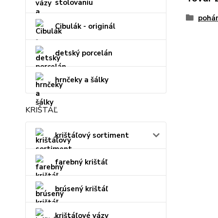
stolovaniu
pohár
Cibulák - originál
detský porcelán
hrnčeky a šálky
KRIŠTÁĽ
krištáľový sortiment
farebný krištáľ
brúsený krištáľ
krištáľové vázy