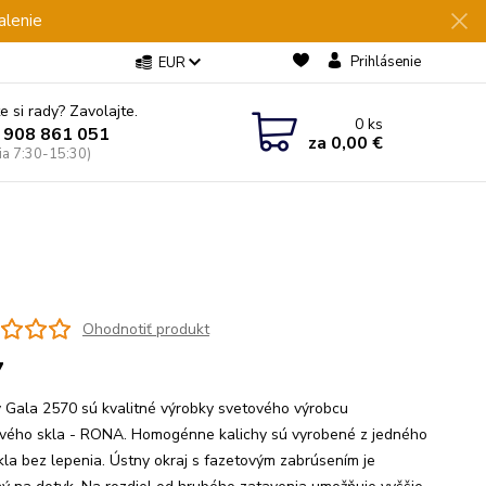
alenie
Prihlásenie
EUR
e si rady? Zavolajte.
0
ks
 908 861 051
za
0,00 €
Pia 7:30-15:30)
Ohodnotiť produkt
7
y Gala 2570 sú kvalitné výrobky svetového výrobcu
vého skla - RONA. Homogénne kalichy sú vyrobené z jedného
kla bez lepenia. Ústny okraj s fazetovým zabrúsením je