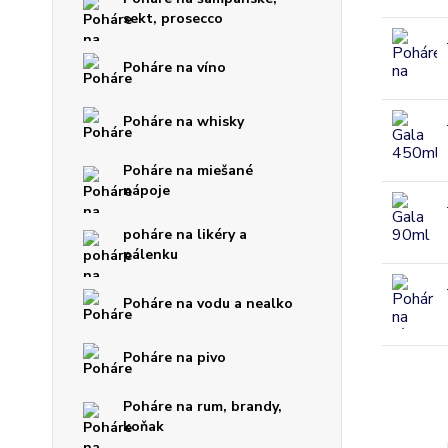
sekt, prosecco
Poháre na víno
Poháre na whisky
Poháre na miešané
nápoje
poháre na likéry a
pálenku
Poháre na vodu a nealko
Poháre na pivo
Poháre na rum, brandy,
koňak