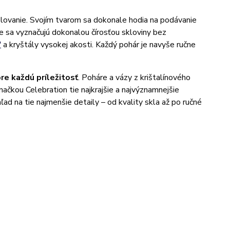
vanie. Svojím tvarom sa dokonale hodia na podávanie
e sa vyznačujú dokonalou čírosťou skloviny bez
"
a kryštály vysokej akosti. Každý pohár je navyše ručne
re každú príležitosť
. Poháre a vázy z krištalínového
načkou Celebration tie najkrajšie a najvýznamnejšie
ľad na tie najmenšie detaily – od kvality skla až po ručné