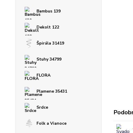
Bambus 139
Dekolt 122
Špirála 31419
Stuhy 34799
FLORA
Plamene 35431
Srdce
Podobn
Folk a Vianoce