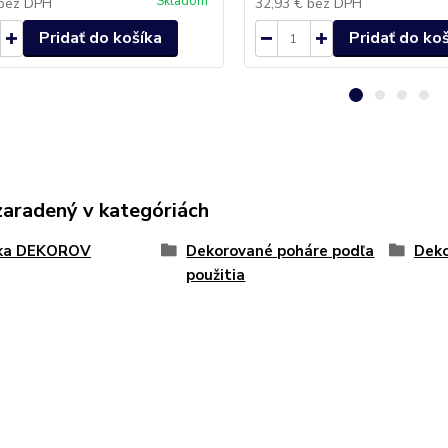
Skladom
bez DPH
32,93 €
bez DPH
Pridať do košíka
Pridať do ko
zaradený v kategóriách
ka DEKOROV
Dekorované poháre podľa
Deko
použitia