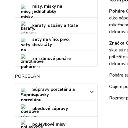
misy, misky na
Poháre 
jednohubky
alko nápo
mliečneh
karafy, džbány a fľaše
dekorova
sety na víno, pivo,
Značka C
destiláty
skla sú n
príležito
zmrzlinové poháre
dekorovan
Poháre sú
PORCELÁN
Objem po
Súpravy porcelánu a
kusovky
Rozmer p
obedové súpravy
polievkové misy