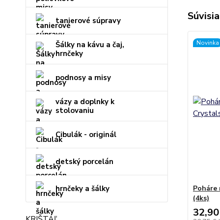
Súvisia
tanierové súpravy
Novinka
Šálky na kávu a čaj,
hrnčeky
podnosy a misy
vázy a doplnky k
stolovaniu
Cibulák - originál
detský porcelán
hrnčeky a šálky
Poháre 
(4ks)
32,90
KRIŠTÁĽ