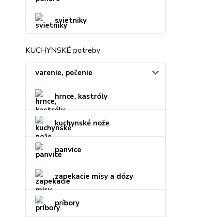
svietniky
KUCHYNSKÉ potreby
varenie, pečenie
hrnce, kastróly
kuchynské nože
panvice
zapekacie misy a dózy
príbory