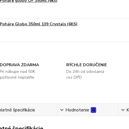
Poháre globo OF 350ml (6ks)
Poháre Globo 350ml 139 Crystals (6KS)
DOPRAVA ZDARMA
RÝCHLE DORUČENIE
Pri nákupe nad 50€
Do 24h od odoslania
poštovné neplatíte.
cez DPD
etné špecifikácie
Hodnotenie
0
K
tné špecifikácie