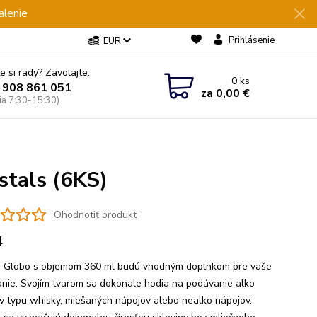
alenie
Prihlásenie
EUR
e si rady? Zavolajte.
0
ks
 908 861 051
za
0,00 €
Pia 7:30-15:30)
stals (6KS)
Ohodnotiť produkt
4
 Globo s objemom 360 ml budú vhodným doplnkom pre vaše
anie. Svojím tvarom sa dokonale hodia na podávanie alko
v typu whisky, miešaných nápojov alebo nealko nápojov.