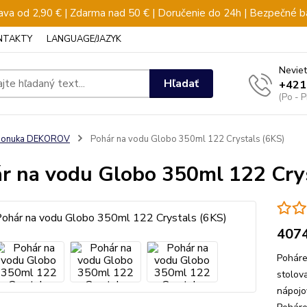
va od 2,90 € | Zdarma nad 50 € | Doručenie do 24h | Bezpečné b
NTAKTY
LANGUAGE/JAZYK
Neviet
Hľadať
+421
(Po - 
ponuka DEKOROV
Pohár na vodu Globo 350ml 122 Crystals (6KS)
r na vodu Globo 350ml 122 Cry
407
Poháre
stolov
nápojo