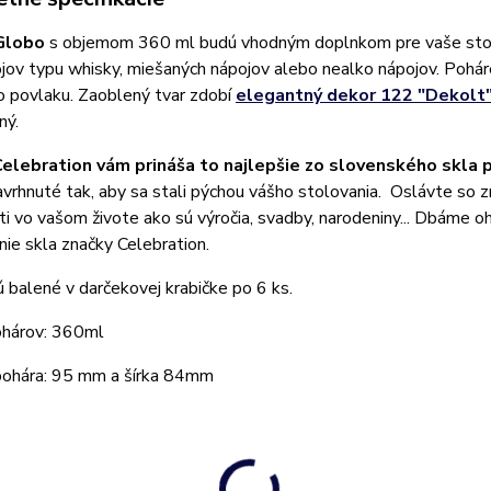
Globo
s objemom 360 ml budú vhodným doplnkom pre vaše stolo
jov typu whisky, miešaných nápojov alebo nealko nápojov. Pohár
o povlaku. Zaoblený tvar zdobí
elegantný dekor 122 "Dekolt
ný.
elebration vám prináša to najlepšie zo slovenského skla p
avrhnuté tak, aby sa stali pýchou vášho stolovania. Oslávte so z
sti vo vašom živote ako sú výročia, svadby, narodeniny... Dbáme oh
ie skla značky Celebration.
 balené v darčekovej krabičke po 6 ks.
hárov: 360ml
ohára: 95 mm a šírka 84mm