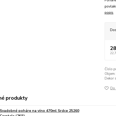
Poháre
povlak
popis
Dos
28
22,
Číslo p
Objem:
Dekor s
Do 
é produkty
Svadobné poháre na víno 470ml Srdce 25260
Crystals (2KS)