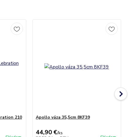
ration 210
Apollo váza 35,5cm 8KF39
Poh
(6k
44,90 €
36
/
ks