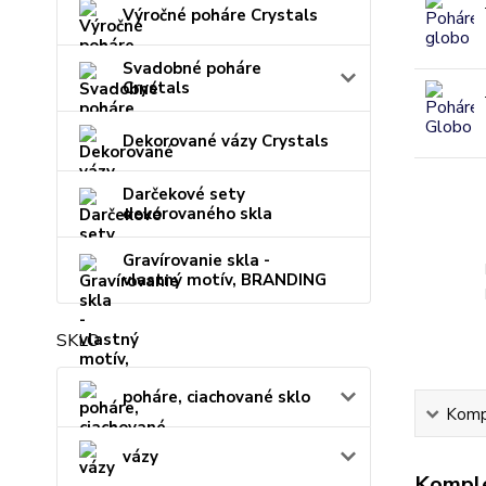
Výročné poháre Crystals
Svadobné poháre
Crystals
Dekorované vázy Crystals
Darčekové sety
dekorovaného skla
Gravírovanie skla -
vlastný motív, BRANDING
SKLO
poháre, ciachované sklo
Kompl
vázy
Komple