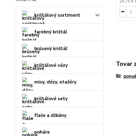
26,75 €
krištáľový sortiment
farebný krištáľ
brúsený krištáľ
Tovar 
krištáľové vázy
ponu
misy, dózy, etažéry
krištáľové sety
fľaše a džbány
poháre