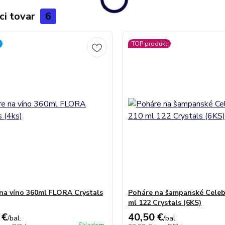
ci tovar
6
TOP produkt
na víno 360ml FLORA Crystals
Poháre na šampanské Celeb
ml 122 Crystals (6KS)
 €
40,50 €
/
bal.
/
bal