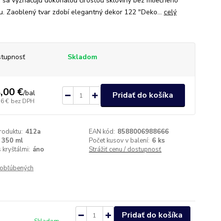
 sa vyznačujú dokonalou čírosťou skloviny bez mliečneho
u. Zaoblený tvar zdobí elegantný dekor 122 "Deko...
celý
tupnosť
Skladom
,00 €
/
bal
Pridať do košíka
76 €
bez DPH
roduktu:
412a
EAN kód:
8588006988666
350 ml
Počet kusov v balení:
6 ks
 kryštálmi:
áno
Strážiť cenu / dostupnosť
obľúbených
Pridať do košíka