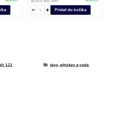
Skladom
Skladom
36,50 €
bez DPH
29
šíka
Pridať do košíka
lt 122
pivo, whiskey a voda