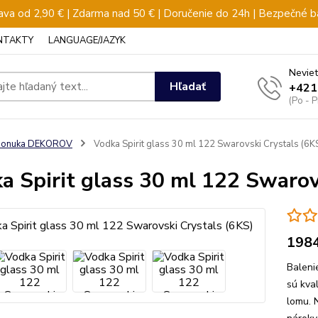
va od 2,90 € | Zdarma nad 50 € | Doručenie do 24h | Bezpečné b
NTAKTY
LANGUAGE/JAZYK
Neviet
Hľadať
+421
(Po - 
ponuka DEKOROV
Vodka Spirit glass 30 ml 122 Swarovski Crystals (6K
a Spirit glass 30 ml 122 Swarov
198
Balenie
sú kva
lomu. 