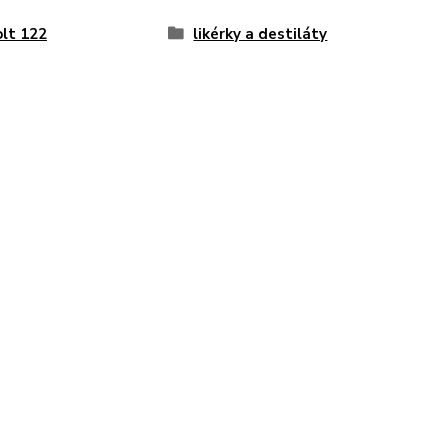
lt 122
likérky a destiláty