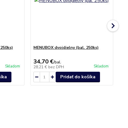
 250ks)
MENUBOX dvojdielny (bal. 250ks)
Po
30 
34,70 €
14
/
bal.
Skladom
Skladom
28,21 €
bez DPH
12
šíka
Pridať do košíka