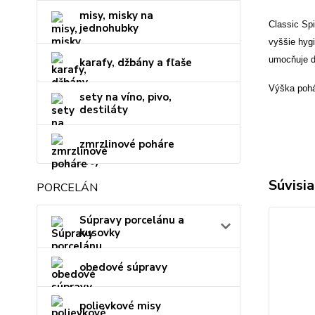
misy, misky na
Classic Spi
jednohubky
vyšši
e hyg
umocňuje d
karafy, džbány a fľaše
Výška pohá
sety na víno, pivo,
destiláty
zmrzlinové poháre
Súvisia
PORCELÁN
Súpravy porcelánu a
kusovky
obedové súpravy
polievkové misy