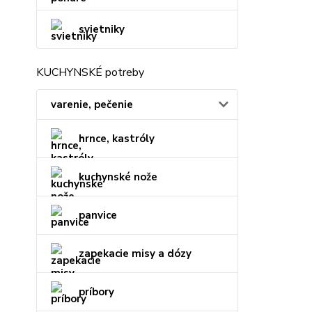
svietniky
KUCHYNSKÉ potreby
varenie, pečenie
hrnce, kastróly
kuchynské nože
panvice
zapekacie misy a dózy
príbory