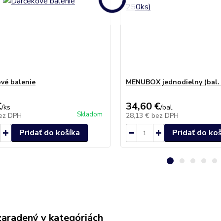
vé balenie
MENUBOX jednodielny (bal.
€
34,60 €
/
ks
/
bal.
Skladom
ez DPH
28,13 €
bez DPH
Pridať do košíka
Pridať do ko
zaradený v kategóriách