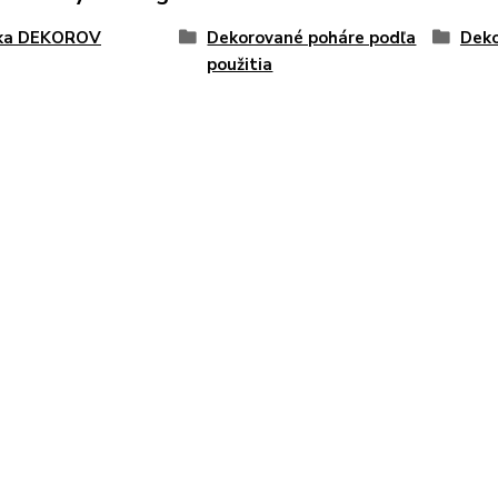
ka DEKOROV
Dekorované poháre podľa
Deko
použitia