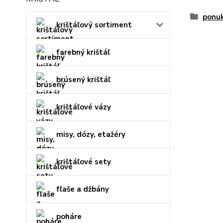
ponu
krištáľový sortiment
farebný krištáľ
brúsený krištáľ
krištáľové vázy
misy, dózy, etažéry
krištáľové sety
fľaše a džbány
poháre