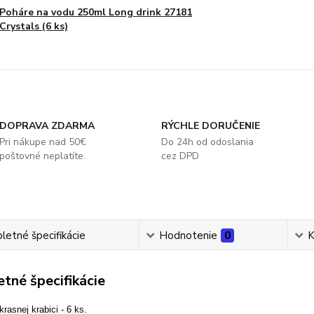
Poháre na vodu 250ml Long drink 27181
Crystals (6 ks)
DOPRAVA ZDARMA
RÝCHLE DORUČENIE
Pri nákupe nad 50€
Do 24h od odoslania
poštovné neplatíte.
cez DPD
etné špecifikácie
Hodnotenie
0
K
tné špecifikácie
krasnej krabici - 6 ks.