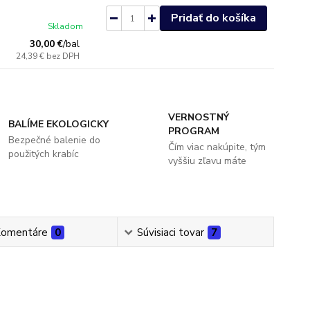
Pridať do košíka
Skladom
30,00 €
/
bal
24,39 €
bez DPH
VERNOSTNÝ
BALÍME EKOLOGICKY
PROGRAM
Bezpečné balenie do
Čím viac nakúpite, tým
použitých krabíc
vyššiu zľavu máte
omentáre
0
Súvisiaci tovar
7