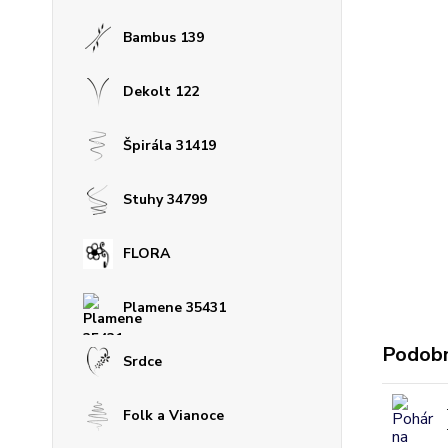
Bambus 139
Dekolt 122
Špirála 31419
Stuhy 34799
FLORA
Plamene 35431
Podobn
Srdce
Folk a Vianoce