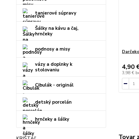
tanierové súpravy
Šálky na kávu a čaj,
hrnčeky
podnosy a misy
Darčeko
vázy a doplnky k
4,90 
stolovaniu
3,98 €
b
Cibulák - originál
detský porcelán
hrnčeky a šálky
Tovar 
KRIŠTÁĽ