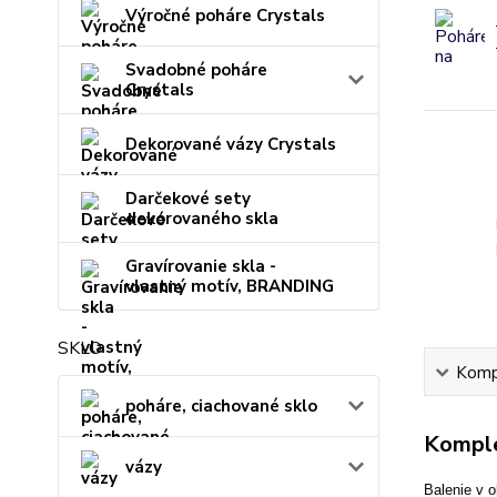
Výročné poháre Crystals
Svadobné poháre
Crystals
Dekorované vázy Crystals
Darčekové sety
dekorovaného skla
Gravírovanie skla -
vlastný motív, BRANDING
SKLO
Kompl
poháre, ciachované sklo
Komple
vázy
Balenie v o