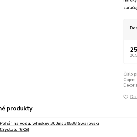
nároky
zaručuj
Dos
25
20,
Číslo p
Objem:
Dekor s
Do 
é produkty
Pohár na vodu, whiskey 300ml 30538 Swarovski
Crystals (6KS)