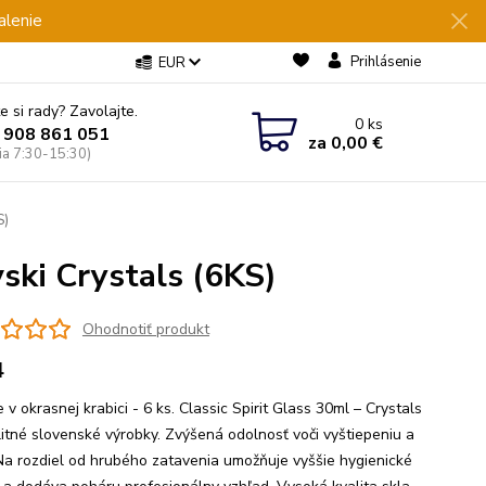
alenie
Prihlásenie
EUR
e si rady? Zavolajte.
0
ks
 908 861 051
za
0,00 €
Pia 7:30-15:30)
S)
ski Crystals (6KS)
Ohodnotiť produkt
4
 v okrasnej krabici - 6 ks. Classic Spirit Glass 30ml – Crystals
litné slovenské výrobky. Zvýšená odolnosť voči vyštiepeniu a
Na rozdiel od hrubého zatavenia umožňuje vyššie hygienické