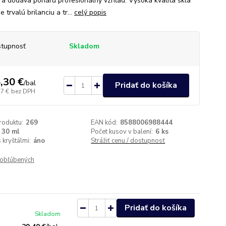
 a dodáva poháru profesionálny vzhľad. Vysoká kvalita skla
e trvalú brilanciu a tr...
celý popis
tupnosť
Skladom
,30 €
/
bal
Pridať do košíka
57 €
bez DPH
roduktu:
269
EAN kód:
8588006988444
30 ml
Počet kusov v balení:
6 ks
 kryštálmi:
áno
Strážiť cenu / dostupnosť
obľúbených
Pridať do košíka
Skladom