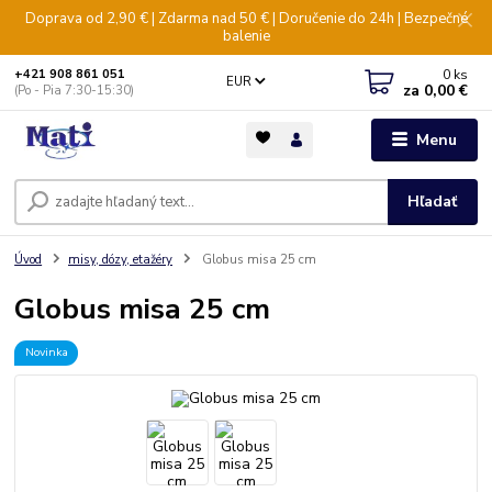
Doprava od 2,90 € | Zdarma nad 50 € | Doručenie do 24h | Bezpečné
balenie
0
ks
+421 908 861 051
EUR
za
0,00 €
(Po - Pia 7:30-15:30)
Menu
Hľadať
Úvod
misy, dózy, etažéry
Globus misa 25 cm
Globus misa 25 cm
Novinka