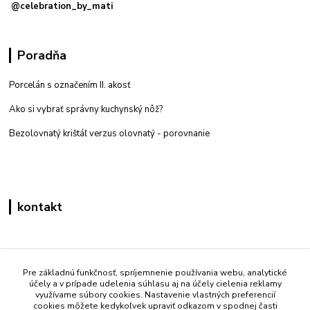
@celebration_by_mati
Poradňa
Porcelán s označením II. akosť
Ako si vybrať správny kuchynský nôž?
Bezolovnatý krištáľ verzus olovnatý -
porovnanie
kontakt
Zákaznícka podpora eshop mati
+421 908 861 051
Pre základnú funkčnosť, spríjemnenie používania webu, analytické
účely a v prípade udelenia súhlasu aj na účely cielenia reklamy
(Po - Pia 7:30-15:30)
využívame súbory cookies. Nastavenie vlastných preferencií
cookies môžete kedykoľvek upraviť odkazom v spodnej časti