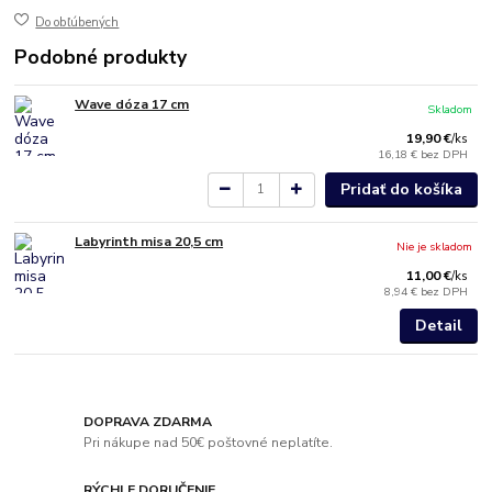
Do obľúbených
Podobné produkty
Wave dóza 17 cm
Skladom
19,90 €
/
ks
16,18 €
bez DPH
Pridať do košíka
Labyrinth misa 20,5 cm
Nie je skladom
11,00 €
/
ks
8,94 €
bez DPH
Detail
DOPRAVA ZDARMA
Pri nákupe nad 50€ poštovné neplatíte.
RÝCHLE DORUČENIE