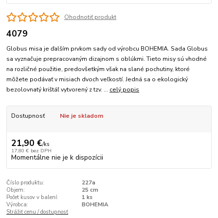
Ohodnotiť produkt
4079
Globus misa je ďalším prvkom sady od výrobcu BOHEMIA. Sada Globus
sa vyznačuje prepracovaným dizajnom s oblúkmi. Tieto misy sú vhodné
na rozličné použitie, predovšetkým však na slané pochutiny, ktoré
môžete podávať v misiach dvoch veľkostí. Jedná sa o ekologický
bezolovnatý krištáľ vytvorený z tzv. ...
celý popis
Dostupnosť
Nie je skladom
21,90 €
/
ks
17,80 €
bez DPH
Momentálne nie je k dispozícii
Číslo produktu:
227a
Objem:
25 cm
Počet kusov v balení:
1 ks
Výrobca:
BOHEMIA
Strážiť cenu / dostupnosť