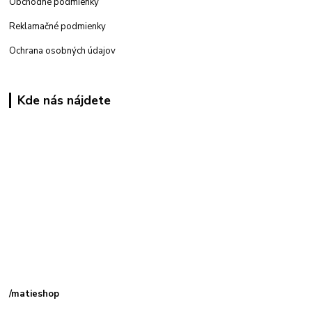
Obchodné podmienky
Reklamačné podmienky
Ochrana osobných údajov
Kde nás nájdete
Kamenná
predajňa: Priemyselná 2, 949 01 Nitra
/matieshop