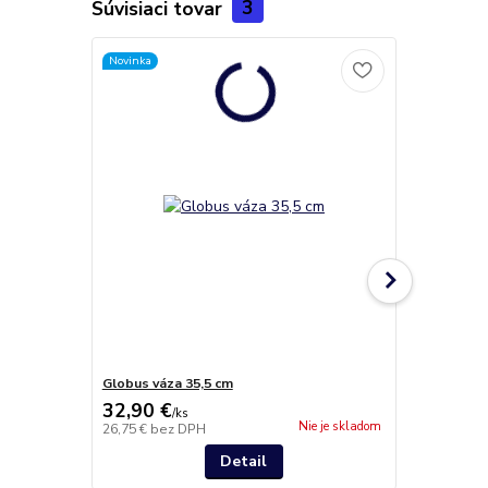
Súvisiaci tovar
3
Novinka
Novinka
Globus váza 35,5 cm
Globus váza
32,90 €
17,00 €
/
ks
/
k
Nie je skladom
26,75 €
bez DPH
13,82 €
bez 
Detail