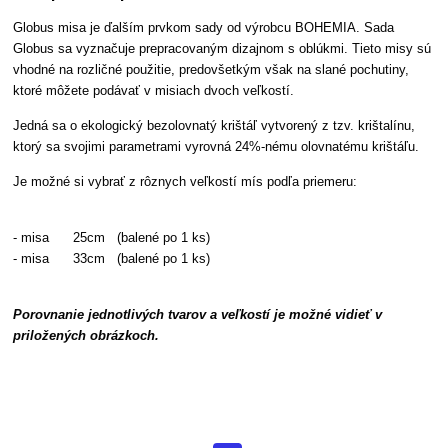
Globus misa je ďalším prvkom sady od výrobcu BOHEMIA. Sada
Globus sa vyznačuje prepracovaným dizajnom s oblúkmi. Tieto misy sú
vhodné na rozličné použitie, predovšetkým však na slané pochutiny,
ktoré môžete podávať v misiach dvoch veľkostí.
Jedná sa o ekologický bezolovnatý krištáľ vytvorený z tzv. krištalínu,
ktorý sa svojimi parametrami vyrovná 24%-nému olovnatému krištáľu.
Je možné si vybrať z rôznych veľkostí mís podľa priemeru:
- misa 25cm (balené po 1 ks)
- misa 33cm (balené po 1 ks)
Porovnanie jednotlivých tvarov a veľkostí je možné vidieť v
priložených obrázkoch.