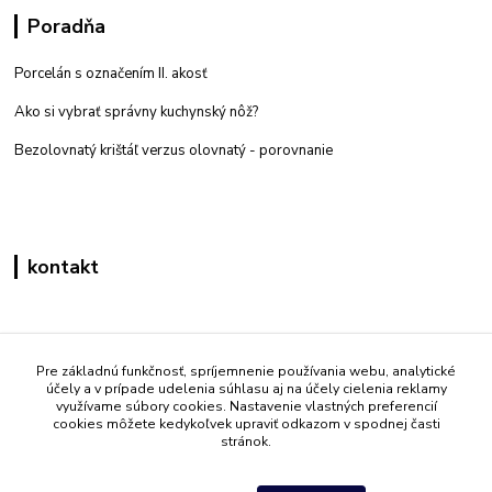
Poradňa
Porcelán s označením II. akosť
Ako si vybrať správny kuchynský nôž?
Bezolovnatý krištáľ verzus olovnatý -
porovnanie
kontakt
Zákaznícka podpora eshop mati
+421 908 861 051
Pre základnú funkčnosť, spríjemnenie používania webu, analytické
účely a v prípade udelenia súhlasu aj na účely cielenia reklamy
(Po - Pia 7:30-15:30)
využívame súbory cookies. Nastavenie vlastných preferencií
cookies môžete kedykoľvek upraviť odkazom v spodnej časti
info@mati.sk
stránok.