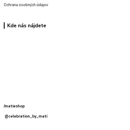
Ochrana osobných údajov
Kde nás nájdete
Kamenná
predajňa: Priemyselná 2, 949 01 Nitra
/matieshop
@celebration_by_mati