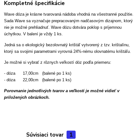
Kompletné špecifikácie
Wave dóza je krásne tvarovaná nádoba vhodná na všestranné použitie.
Sada Wave sa vyznačuje prepracovaným nadčasovým dizajnom, ktorý
nie je možné prehliadnuť. Wave dózu dotvára poklop s príjemnou
úchytkou. V balení je vždy 1 ks.
Jedná sa o ekologický bezolovnatý krištáľ vytvorený z tzv. krištalínu,
ktorý sa svojimi parametrami vyrovná 24%-nému olovnatému krištáľu.
Je možné si vybrať z rôznych veľkostí dóz podľa priemeru:
- dóza 17,00cm (balené po 1 ks)
- dóza 22,00cm (balené po 1 ks)
Porovnanie jednotlivých tvarov a veľkostí je možné vidieť v
priložených obrázkoch.
Súvisiaci tovar
1