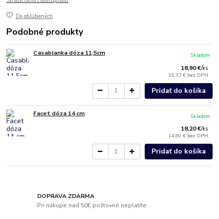
Strážiť cenu / dostupnosť
Do obľúbených
Podobné produkty
Casablanka dóza 11,5cm
Skladom
18,90 €
/
ks
15,37 €
bez DPH
Pridať do košíka
Facet dóza 14 cm
Skladom
18,20 €
/
ks
14,80 €
bez DPH
Pridať do košíka
DOPRAVA ZDARMA
Pri nákupe nad 50€ poštovné neplatíte.