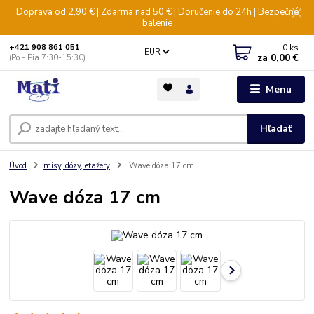
Doprava od 2,90 € | Zdarma nad 50 € | Doručenie do 24h | Bezpečné
balenie
0
ks
+421 908 861 051
EUR
za
0,00 €
(Po - Pia 7:30-15:30)
Menu
Hľadať
Úvod
misy, dózy, etažéry
Wave dóza 17 cm
Wave dóza 17 cm