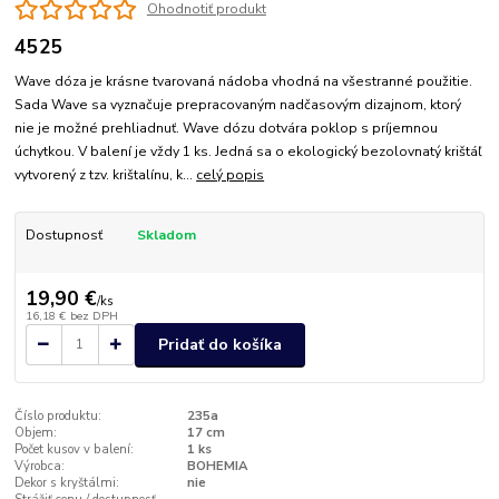
Ohodnotiť produkt
4525
Wave dóza je krásne tvarovaná nádoba vhodná na všestranné použitie.
Sada Wave sa vyznačuje prepracovaným nadčasovým dizajnom, ktorý
nie je možné prehliadnuť. Wave dózu dotvára poklop s príjemnou
úchytkou. V balení je vždy 1 ks. Jedná sa o ekologický bezolovnatý krištáľ
vytvorený z tzv. krištalínu, k...
celý popis
Dostupnosť
Skladom
19,90 €
/
ks
16,18 €
bez DPH
Pridať do košíka
Číslo produktu:
235a
Objem:
17 cm
Počet kusov v balení:
1 ks
Výrobca:
BOHEMIA
Dekor s kryštálmi:
nie