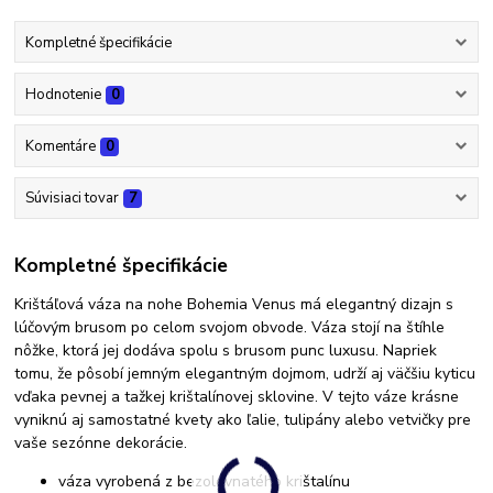
Kompletné špecifikácie
Hodnotenie
0
Komentáre
0
Súvisiaci tovar
7
Kompletné špecifikácie
Krištáľová váza na nohe Bohemia Venus má elegantný dizajn s
lúčovým brusom po celom svojom obvode. Váza stojí na štíhle
nôžke, ktorá jej dodáva spolu s brusom punc luxusu. Napriek
tomu, že pôsobí jemným elegantným dojmom, udrží aj väčšiu kyticu
vďaka pevnej a tažkej krištalínovej sklovine. V tejto váze krásne
vyniknú aj samostatné kvety ako ľalie, tulipány alebo vetvičky pre
vaše sezónne dekorácie.
váza vyrobená z bezolovnatého krištalínu