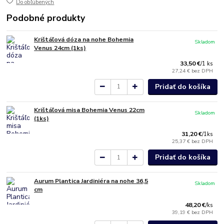
Do obľúbených
Podobné produkty
Krištáľová dóza na nohe Bohemia
Skladom
Venus 24cm (1ks)
33,50 €
/
1 ks
27,24 €
bez DPH
Pridať do košíka
Krištáľová misa Bohemia Venus 22cm
Skladom
(1ks)
31,20 €
/
1ks
25,37 €
bez DPH
Pridať do košíka
Aurum Plantica Jardiniéra na nohe 36,5
Skladom
cm
48,20 €
/
ks
39,19 €
bez DPH