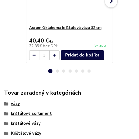
Aurum Oklahoma krištáľová váza 32 cm
Aurum Oklah
Amethyst 4
40,40 €
61,50 €
/
ks
/
k
Skladom
32,85 €
bez DPH
50,00 €
bez 
Pridať do košíka
Tovar zaradený v kategóriách
vázy
krištáľový sortiment
krištáľové vázy
Krištáľové vázy