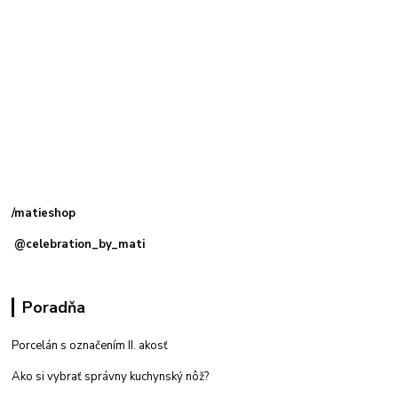
Kamenná
predajňa: Priemyselná 2, 949 01 Nitra
/matieshop
@celebration_by_mati
Poradňa
Porcelán s označením II. akosť
Ako si vybrať správny kuchynský nôž?