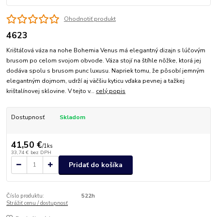
Ohodnotiť produkt
4623
Krištáľová váza na nohe Bohemia Venus má elegantný dizajn s lúčovým
brusom po celom svojom obvode. Váza stojí na štíhle nôžke, ktorá jej
dodáva spolu s brusom punc luxusu. Napriek tomu, že pôsobí jemným
elegantným dojmom, udrží aj väčšiu kyticu vďaka pevnej a tažkej
krištalínovej sklovine. V tejto v...
celý popis
Dostupnosť
Skladom
41,50 €
/
1ks
33,74 €
bez DPH
Pridať do košíka
Číslo produktu:
522h
Strážiť cenu / dostupnosť