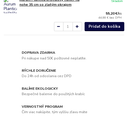
Skladom
nohe 35 cm so zlatým okrajom
55,20 €
/
ks
44,88 €
bez DPH
Pridať do košíka
DOPRAVA ZDARMA
Pri nákupe nad 50€ poštovné neplatíte.
RÝCHLE DORUČENIE
Do 24h od odoslania cez DPD
BALÍME EKOLOGICKY
Bezpečné balenie do použitých krabíc
VERNOSTNÝ PROGRAM
Čím viac nakúpite, tým vyššiu zľavu máte