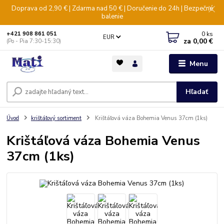
Doprava od 2,90 € | Zdarma nad 50 € | Doručenie do 24h | Bezpečné
balenie
0
ks
+421 908 861 051
EUR
za
0,00 €
(Po - Pia 7:30-15:30)
Menu
Hľadať
Úvod
krištáľový sortiment
Krištáľová váza Bohemia Venus 37cm (1ks)
Krištáľová váza Bohemia Venus
37cm (1ks)