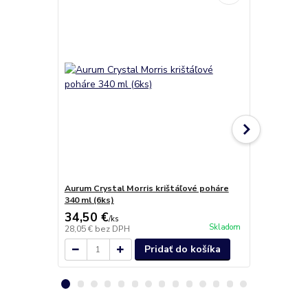
Aurum Crystal Morris krištáľové poháre
Aurum Coope
340 ml (6ks)
34,50 €
69,50 €
/
ks
/
k
Skladom
28,05 €
bez DPH
56,50 €
bez 
Pridať do košíka