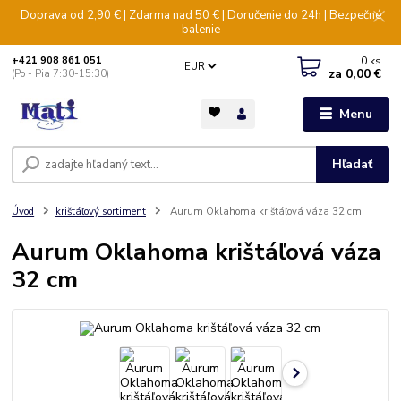
Doprava od 2,90 € | Zdarma nad 50 € | Doručenie do 24h | Bezpečné
balenie
0
ks
+421 908 861 051
EUR
za
0,00 €
(Po - Pia 7:30-15:30)
Menu
Hľadať
Úvod
krištáľový sortiment
Aurum Oklahoma krištáľová váza 32 cm
Aurum Oklahoma krištáľová váza
32 cm