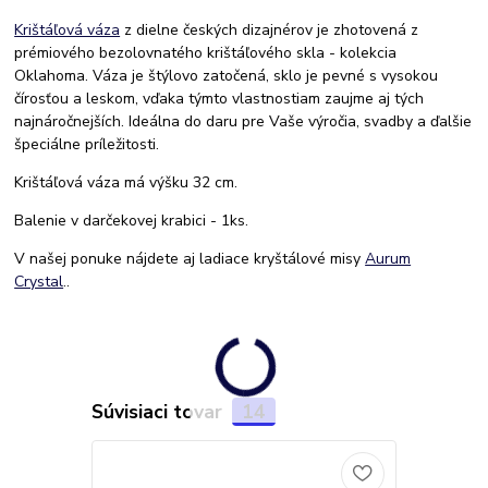
Krištáľová váza
z dielne českých dizajnérov je zhotovená z
prémiového bezolovnatého krištáľového skla - kolekcia
Oklahoma. Váza je štýlovo zatočená, sklo je pevné s vysokou
čírosťou a leskom, vďaka týmto vlastnostiam zaujme aj tých
najnáročnejších. Ideálna do daru pre Vaše výročia, svadby a ďalšie
špeciálne príležitosti.
Krištáľová váza má výšku 32 cm.
Balenie v darčekovej krabici - 1ks.
V našej ponuke nájdete aj ladiace kryštálové misy
Aurum
Crystal
..
Súvisiaci tovar
14
Doprava ZA