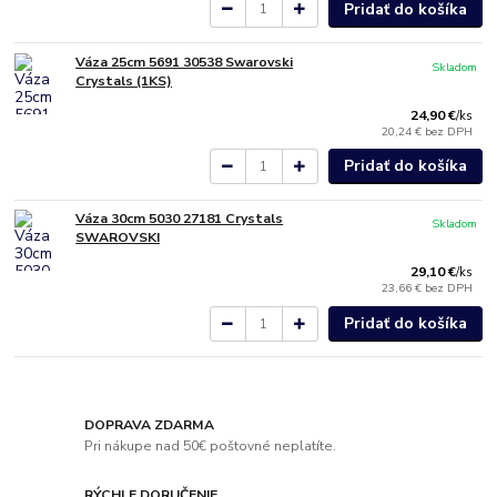
Pridať do košíka
Váza 25cm 5691 30538 Swarovski
Skladom
Crystals (1KS)
24,90 €
/
ks
20,24 €
bez DPH
Pridať do košíka
Váza 30cm 5030 27181 Crystals
Skladom
SWAROVSKI
29,10 €
/
ks
23,66 €
bez DPH
Pridať do košíka
DOPRAVA ZDARMA
Pri nákupe nad 50€ poštovné neplatíte.
RÝCHLE DORUČENIE