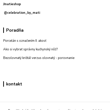
/matieshop
@celebration_by_mati
Poradňa
Porcelán s označením II. akosť
Ako si vybrať správny kuchynský nôž?
Bezolovnatý krištáľ verzus olovnatý -
porovnanie
kontakt
Zákaznícka podpora eshop mati
+421 908 861 051