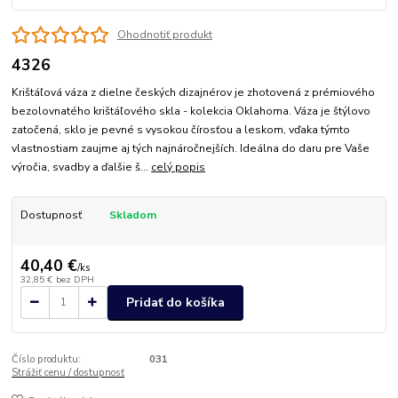
Ohodnotiť produkt
4326
Krištáľová váza z dielne českých dizajnérov je zhotovená z prémiového
bezolovnatého krištáľového skla - kolekcia Oklahoma. Váza je štýlovo
zatočená, sklo je pevné s vysokou čírosťou a leskom, vďaka týmto
vlastnostiam zaujme aj tých najnáročnejších. Ideálna do daru pre Vaše
výročia, svadby a ďalšie š...
celý popis
Dostupnosť
Skladom
40,40 €
/
ks
32,85 €
bez DPH
Pridať do košíka
Číslo produktu:
031
Strážiť cenu / dostupnosť