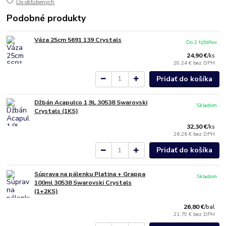
Do obľúbených
Podobné produkty
Váza 25cm 5691 139 Crystals
Do 2 týždňov
24,90 €
/
ks
20,24 €
bez DPH
Pridať do košíka
Džbán Acapulco 1,9L 30538 Swarovski
Skladom
Crystals (1KS)
32,30 €
/
ks
26,26 €
bez DPH
Pridať do košíka
Súprava na pálenku Platina + Grappa
Skladom
100ml 30538 Swarovski Crystals
(1+2KS)
26,80 €
/
bal
21,79 €
bez DPH