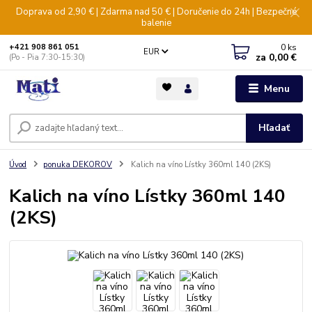
Doprava od 2,90 € | Zdarma nad 50 € | Doručenie do 24h | Bezpečné
balenie
0
ks
+421 908 861 051
EUR
za
0,00 €
(Po - Pia 7:30-15:30)
Menu
Hľadať
Úvod
ponuka DEKOROV
Kalich na víno Lístky 360ml 140 (2KS)
Kalich na víno Lístky 360ml 140
(2KS)