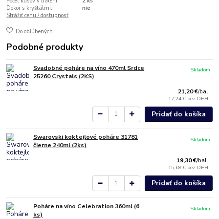
Počet kusov v balení:
2 ks
Dekor s kryštálmi:
nie
Strážiť cenu / dostupnosť
Do obľúbených
Podobné produkty
Svadobné poháre na víno 470ml Srdce
Skladom
25260 Crystals (2KS)
21,20 €
/
bal
17,24 €
bez DPH
Pridať do košíka
Swarovski koktejlové poháre 31781
Skladom
čierne 240ml (2ks)
19,30 €
/
bal.
15,69 €
bez DPH
Pridať do košíka
Poháre na víno Celebration 360ml (6
Skladom
ks)