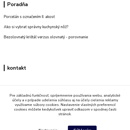
Poradňa
Porcelán s označením II. akosť
Ako si vybrať správny kuchynský nôž?
Bezolovnatý krištáľ verzus olovnatý -
porovnanie
kontakt
Zákaznícka podpora eshop mati
+421 908 861 051
Pre základnú funkčnosť, spríjemnenie používania webu, analytické
účely a v prípade udelenia súhlasu aj na účely cielenia reklamy
(Po - Pia 7:30-15:30)
využívame súbory cookies. Nastavenie vlastných preferencií
cookies môžete kedykoľvek upraviť odkazom v spodnej časti
info@mati.sk
stránok.