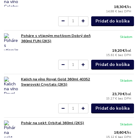
18,30 €
/
ks
14,88 €
bez DPH
Pridať do košíka
Poháre s vtipným motívom Dobrý deň
Skladom
360ml FUN (2KS)
19,20 €
/
bal
15,61 €
bez DPH
Pridať do košíka
Kalich na víno Royal Gold 360ml 40352
Skladom
Swarovski Crystals (2KS)
23,70 €
/
bal
19,27 €
bez DPH
Pridať do košíka
Pohár na sekt Orbital 360ml (2KS)
Skladom
18,60 €
/
ks
15,12 €
bez DPH