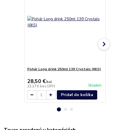
Pohár Long drink 250ml 139 Crystals (6KS)
Malibu pohá
28,50 €
35,60 €
/
bal
/
b
Skladom
23,17 €
bez DPH
28,94 €
bez 
Pridať do košíka
Tovar zaradený v kategóriách