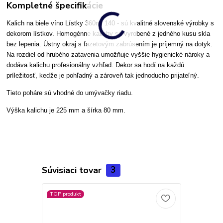
Kompletné špecifikácie
Kalich na biele víno Lístky 360ml 140
-
sú kvalitné slovenské výrobky
s
dekorom lístkov.
Homogénne kalichy sú vyrobené z jedného kusu skla
bez lepenia. Ústny okraj s fazetovým zabrúsením je príjemný na dotyk.
Na rozdiel od hrubého zatavenia umožňuje vyššie hygienické nároky a
dodáva kalichu profesionálny vzhľad. Dekor sa hodí na každú
príležitosť, keďže je pohľadný a zároveň tak jednoducho prijateľný.
Tieto poháre sú vhodné do umývačky riadu.
Výška kalichu je 225 mm a šírka 80 mm.
Súvisiaci tovar
3
TOP produkt