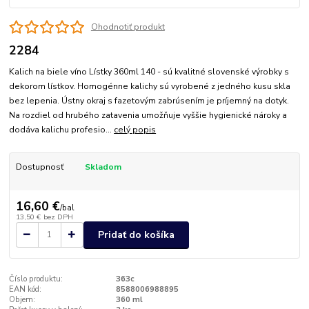
Ohodnotiť produkt
2284
Kalich na biele víno Lístky 360ml 140 - sú kvalitné slovenské výrobky s
dekorom lístkov. Homogénne kalichy sú vyrobené z jedného kusu skla
bez lepenia. Ústny okraj s fazetovým zabrúsením je príjemný na dotyk.
Na rozdiel od hrubého zatavenia umožňuje vyššie hygienické nároky a
dodáva kalichu profesio...
celý popis
Dostupnosť
Skladom
16,60 €
/
bal
13,50 €
bez DPH
Pridať do košíka
Číslo produktu:
363c
EAN kód:
8588006988895
Objem:
360 ml