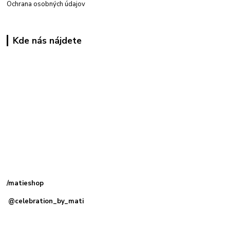
Ochrana osobných údajov
Kde nás nájdete
Kamenná
predajňa: Priemyselná 2, 949 01 Nitra
/matieshop
@celebration_by_mati