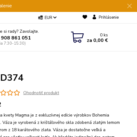
alenie
Prihlásenie
EUR
e si rady? Zavolajte.
0
ks
 908 861 051
za
0,00 €
Pia 7:30-15:30)
 D374
Ohodnotiť produkt
2
a kvety Magma je z exkluzívnej edície výrobkov Bohemia
l. Váza je vyrobená z krištáľového skla zdobená zlatým lemom
rom z 18 karátového zlata. Váza je dostatočne veľká a