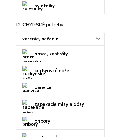
svietniky
KUCHYNSKÉ potreby
varenie, pečenie
hrnce, kastróly
kuchynské nože
panvice
zapekacie misy a dózy
príbory