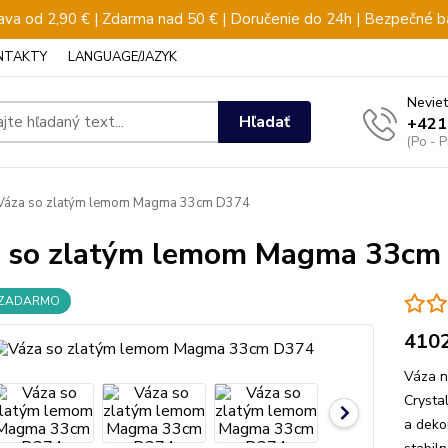
va od 2,90 € | Zdarma nad 50 € | Doručenie do 24h | Bezpečné b
NTAKTY
LANGUAGE/JAZYK
Neviet
Hľadať
+421
(Po - 
Váza so zlatým lemom Magma 33cm D374
 so zlatým lemom Magma 33cm
 ZADARMO
410
Váza n
Crysta
a deko