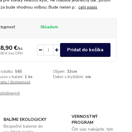
á pre všetky veľkosti kytíc. Ak hľadáte jedinečný dar, potom
áza bude vhodnou voľbou. Bude nielen p...
celý popis
tupnosť
Skladom
8,90 €
/
ks
Pridať do košíka
,80 €
bez DPH
roduktu:
565
Objem:
33cm
usov v balení:
1 ks
Dekor s kryštálmi:
nie
 cenu / dostupnosť
obľúbených
VERNOSTNÝ
BALÍME EKOLOGICKY
PROGRAM
Bezpečné balenie do
Čím viac nakúpite, tým