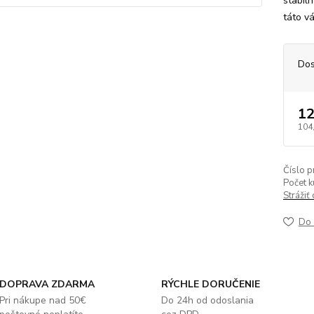
stabiln
táto v
Dos
12
104
Číslo p
Počet k
Strážiť
Do 
DOPRAVA ZDARMA
RÝCHLE DORUČENIE
Pri nákupe nad 50€
Do 24h od odoslania