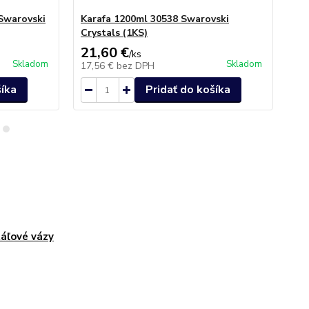
Swarovski
Karafa 1200ml 30538 Swarovski
Po
Crystals (1KS)
de
21,60 €
41
/
ks
Skladom
Skladom
17,56 €
bez DPH
33
šíka
Pridať do košíka
táľové vázy