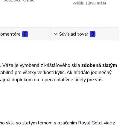
použitých krabíc
vyššiu zľavu máte
omentáre
0
Súvisiaci tovar
9
 Váza je vyrobená z krištáľového skla
zdobená
zlatým
abilná pre všetky veľkosti kytíc. Ak hľadáte jedinečný
najmä doplnkom na reperzentatívne účely pre váš
ného skla so zlatým lemom s ozačením
Royal Gold
, viac z