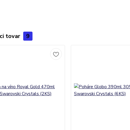
ci tovar
9