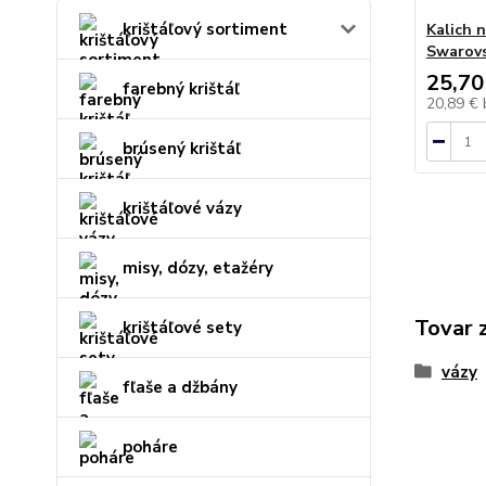
krištáľový sortiment
Kalich 
Swarovs
25,70
farebný krištáľ
20,89 €
brúsený krištáľ
krištáľové vázy
misy, dózy, etažéry
Tovar 
krištáľové sety
vázy
fľaše a džbány
poháre