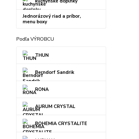
kuchynské doplnky
Jednorázový riad a príbor,
menu boxy
Podľa VÝROBCU
THUN
Berndorf Sandrik
RONA
AURUM CRYSTAL
BOHEMIA CRYSTALITE