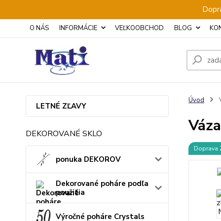
Dopra
O NÁS
INFORMÁCIE
VEĽKOOBCHOD
BLOG
KO
Úvod
LETNÉ ZĽAVY
Váza
DEKOROVANÉ SKLO
Doprava
ponuka DEKOROV
Dekorované poháre podľa
použitia
Výročné poháre Crystals