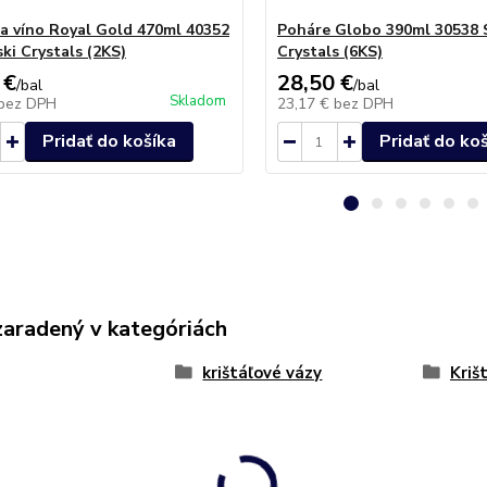
na víno Royal Gold 470ml 40352
Poháre Globo 390ml 30538 
ki Crystals (2KS)
Crystals (6KS)
 €
28,50 €
/
bal
/
bal
Skladom
bez DPH
23,17 €
bez DPH
Pridať do košíka
Pridať do ko
zaradený v kategóriách
krištáľové vázy
Kriš