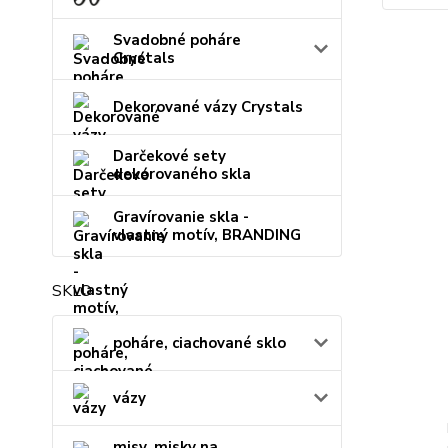
Svadobné poháre
Crystals
Dekorované vázy Crystals
Darčekové sety
dekorovaného skla
Gravírovanie skla -
vlastný motív, BRANDING
SKLO
poháre, ciachované sklo
vázy
misy, misky na