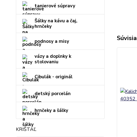
tanierové súpravy
Šálky na kávu a čaj,
hrnčeky
Súvisia
podnosy a misy
vázy a doplnky k
stolovaniu
Cibulák - originál
detský porcelán
hrnčeky a šálky
KRIŠTÁĽ