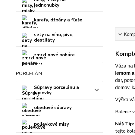
jednohubky
karafy, džbány a fľaše
Kompl
sety na víno, pivo,
destiláty
Komple
zmrzlinové poháre
Váza na 
PORCELÁN
lemom a 
dar, pot
Súpravy porcelánu a
domov, ka
kusovky
Výška vá
obedové súpravy
Balenie v 
Náš Tip:
polievkové misy
tejto kol