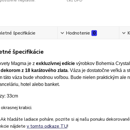
poštovné neplatíte.
cez DPD
etné špecifikácie
Hodnotenie
0
K
tné špecifikácie
kvety Magma je z
exkluzívnej edície
výrobkov Bohemia Crystal.
dekorom z 18 karátového zlata
. Váza je dostatočne veľká a st
om táto váza bude vhodnou voľbou. Bude nielen praktickým ale 
nceláriu, hotel alebo banket.
zy: 33cm
okrasnej krabici.
Ak hľadáte ladiace poháre, pozrite si aj našu ponuku dekorova
ekcie nájdete
v tomto odkaze TU
!