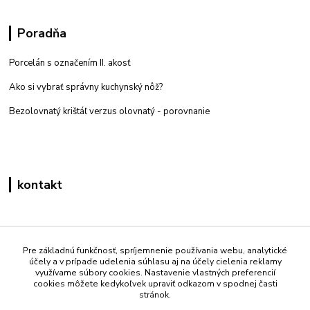
Poradňa
Porcelán s označením II. akosť
Ako si vybrať správny kuchynský nôž?
Bezolovnatý krištáľ verzus olovnatý -
porovnanie
kontakt
Zákaznícka podpora eshop mati
+421 908 861 051
Pre základnú funkčnosť, spríjemnenie používania webu, analytické
účely a v prípade udelenia súhlasu aj na účely cielenia reklamy
(Po - Pia 7:30-15:30)
využívame súbory cookies. Nastavenie vlastných preferencií
cookies môžete kedykoľvek upraviť odkazom v spodnej časti
info@mati.sk
stránok.