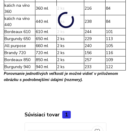
kalich na víno
360 ml
2 ks
216
84
360
kalich na víno
440 ml
2 ks
238
84
440
Bordeaux 610
610 ml
2 ks
244
101
Burgundy 650
650 ml
2 ks
229
113
All purpose
660 ml
2 ks
240
105
Brandy 720
720 ml
2 ks
156
116
Bordeaux 850
850 ml
2 ks
257
109
Burgundy 940
940 ml
2 ks
233
122
Porovnanie jednotlivých veľkostí je možné vidieť v priloženom
obrázku s podrobnejšími údajmi (rozmery).
Súvisiaci tovar
1