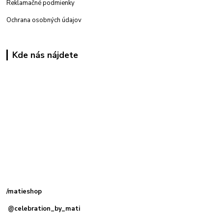
Reklamačné podmienky
Ochrana osobných údajov
Kde nás nájdete
Kamenná
predajňa: Priemyselná 2, 949 01 Nitra
/matieshop
@celebration_by_mati