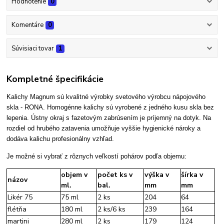
Hodnotenie
0
Komentáre
0
Súvisiaci tovar
1
Kompletné špecifikácie
Kalichy Magnum sú kvalitné výrobky svetového výrobcu nápojového
skla - RONA. Homogénne kalichy sú vyrobené z jedného kusu skla bez
lepenia. Ústny okraj s fazetovým zabrúsením je príjemný na dotyk. Na
rozdiel od hrubého zatavenia umožňuje vyššie hygienické nároky a
dodáva kalichu profesionálny vzhľad.
Je možné si vybrať z rôznych veľkostí pohárov podľa objemu:
objem v
počet ks v
výška v
šírka v
názov
ml.
bal.
mm
mm
Likér 75
75 ml
2 ks
204
64
flétňa
180 ml
2 ks/6 ks
239
164
martini
280 ml
2 ks
179
124