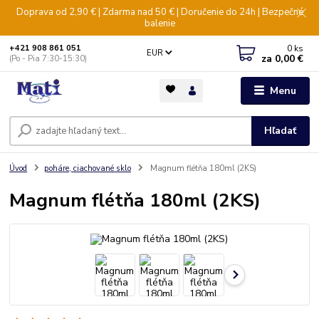
Doprava od 2,90 € | Zdarma nad 50 € | Doručenie do 24h | Bezpečné
balenie
0
ks
+421 908 861 051
EUR
za
0,00 €
(Po - Pia 7:30-15:30)
Menu
Hľadať
Úvod
poháre, ciachované sklo
Magnum flétňa 180ml (2KS)
Magnum flétňa 180ml (2KS)