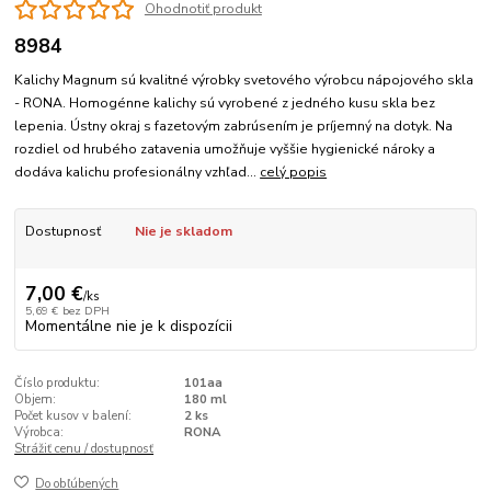
Ohodnotiť produkt
8984
Kalichy Magnum sú kvalitné výrobky svetového výrobcu nápojového skla
- RONA. Homogénne kalichy sú vyrobené z jedného kusu skla bez
lepenia. Ústny okraj s fazetovým zabrúsením je príjemný na dotyk. Na
rozdiel od hrubého zatavenia umožňuje vyššie hygienické nároky a
dodáva kalichu profesionálny vzhľad...
celý popis
Dostupnosť
Nie je skladom
7,00 €
/
ks
5,69 €
bez DPH
Momentálne nie je k dispozícii
Číslo produktu:
101aa
Objem:
180 ml
Počet kusov v balení:
2 ks
Výrobca:
RONA
Strážiť cenu / dostupnosť
Do obľúbených