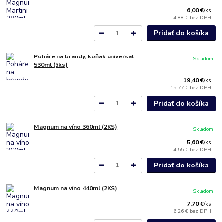
6,00 €
/
ks
4,88 €
bez DPH
Pridať do košíka
Poháre na brandy, koňak universal
Skladom
530ml (6ks)
19,40 €
/
ks
15,77 €
bez DPH
Pridať do košíka
Magnum na víno 360ml (2KS)
Skladom
5,60 €
/
ks
4,55 €
bez DPH
Pridať do košíka
Magnum na víno 440ml (2KS)
Skladom
7,70 €
/
ks
6,26 €
bez DPH