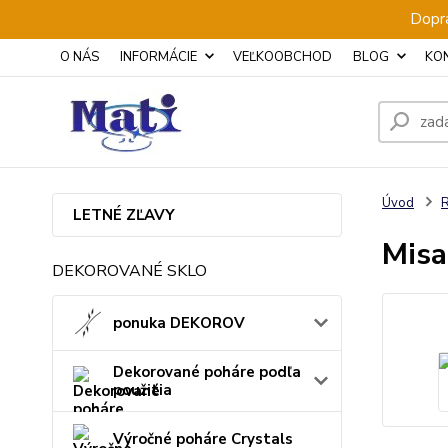
Dopra
O NÁS
INFORMÁCIE
VEĽKOOBCHOD
BLOG
KO
Úvod
LETNÉ ZĽAVY
Misa
DEKOROVANÉ SKLO
ponuka DEKOROV
Dekorované poháre podľa
použitia
Výročné poháre Crystals