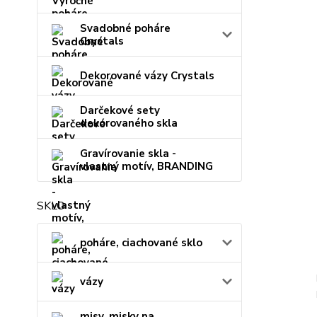
Svadobné poháre
Crystals
Dekorované vázy Crystals
Darčekové sety
dekorovaného skla
Gravírovanie skla -
vlastný motív, BRANDING
SKLO
poháre, ciachované sklo
vázy
misy, misky na