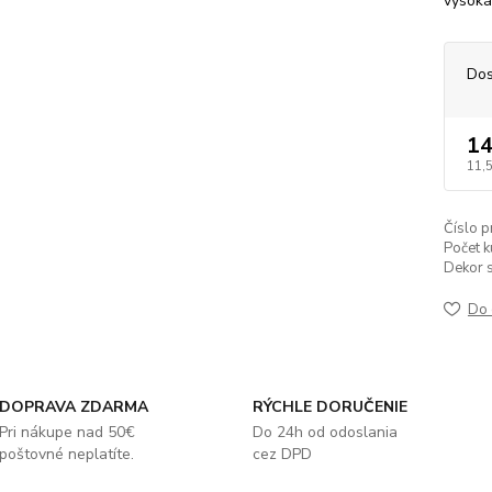
vysoká
Dos
14
11,
Číslo p
Počet k
Dekor s
Do 
DOPRAVA ZDARMA
RÝCHLE DORUČENIE
Pri nákupe nad 50€
Do 24h od odoslania
poštovné neplatíte.
cez DPD