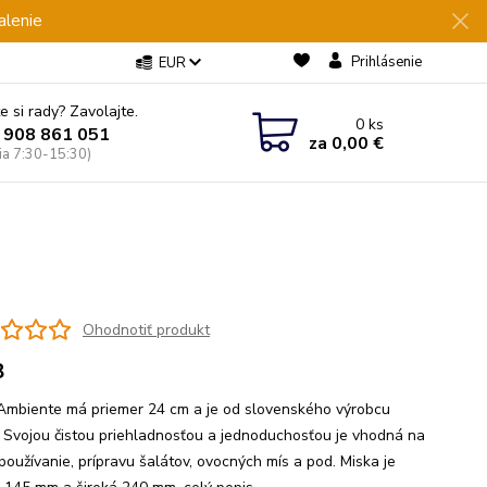
alenie
Prihlásenie
EUR
e si rady? Zavolajte.
0
ks
 908 861 051
za
0,00 €
Pia 7:30-15:30)
Ohodnotiť produkt
8
Ambiente má priemer 24 cm a je od slovenského výrobcu
Svojou čistou priehladnosťou a jednoduchosťou je vhodná na
používanie, prípravu šalátov, ovocných mís a pod. Miska je