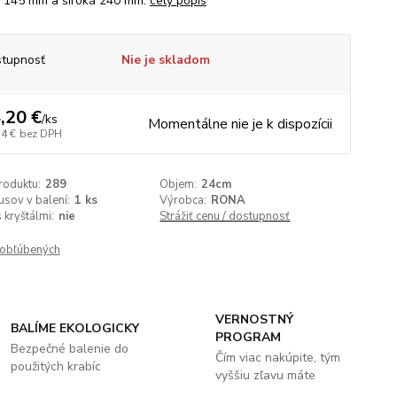
 145 mm a široká 240 mm.
celý popis
tupnosť
Nie je skladom
,20 €
/
ks
Momentálne nie je k dispozícii
54 €
bez DPH
roduktu:
289
Objem:
24cm
usov v balení:
1 ks
Výrobca:
RONA
 kryštálmi:
nie
Strážiť cenu / dostupnosť
obľúbených
VERNOSTNÝ
BALÍME EKOLOGICKY
PROGRAM
Bezpečné balenie do
Čím viac nakúpite, tým
použitých krabíc
vyššiu zľavu máte