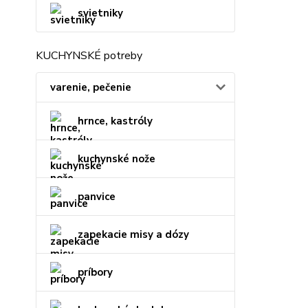
svietniky
KUCHYNSKÉ potreby
varenie, pečenie
hrnce, kastróly
kuchynské nože
panvice
zapekacie misy a dózy
príbory