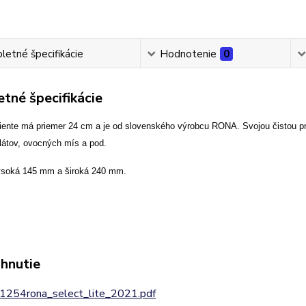
etné špecifikácie
Hodnotenie
0
tné špecifikácie
ente má priemer 24 cm a je od slovenského výrobcu RONA. Svojou čistou pr
látov, ovocných mís a pod.
ysoká 145 mm a široká 240 mm.
ahnutie
1254rona_select_lite_2021.pdf