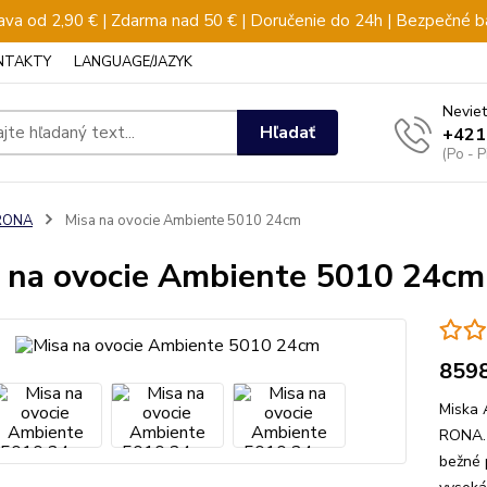
va od 2,90 € | Zdarma nad 50 € | Doručenie do 24h | Bezpečné b
NTAKTY
LANGUAGE/JAZYK
Neviet
Hľadať
+421
(Po - 
RONA
Misa na ovocie Ambiente 5010 24cm
 na ovocie Ambiente 5010 24cm
859
Miska 
RONA. 
bežné 