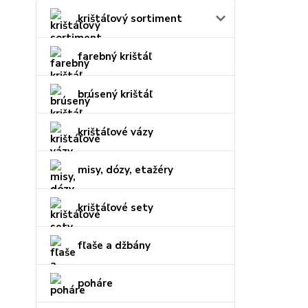
krištáľový sortiment
farebný krištáľ
brúsený krištáľ
krištáľové vázy
misy, dózy, etažéry
krištáľové sety
fľaše a džbány
poháre