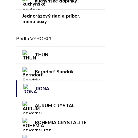
kuchynské doplnky
Jednorázový riad a príbor,
menu boxy
Podľa VÝROBCU
THUN
Berndorf Sandrik
RONA
AURUM CRYSTAL
BOHEMIA CRYSTALITE