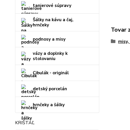
tanierové súpravy
Šálky na kávu a čaj,
hrnčeky
Tovar 
podnosy a misy
misy,
vázy a doplnky k
stolovaniu
Cibulák - originál
detský porcelán
hrnčeky a šálky
KRIŠTÁĽ