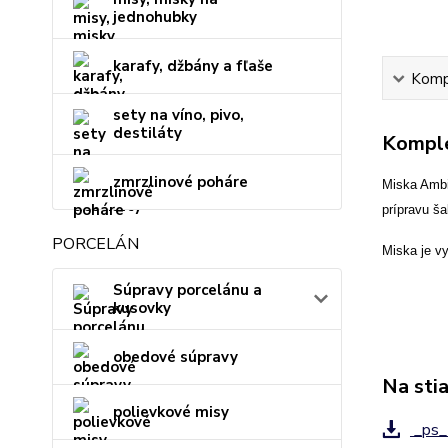
jednohubky
karafy, džbány a fľaše
Kompl
sety na víno, pivo,
destiláty
Komple
zmrzlinové poháre
Miska Ambi
prípravu ša
PORCELÁN
Miska je v
Súpravy porcelánu a
kusovky
obedové súpravy
Na sti
polievkové misy
_ps_