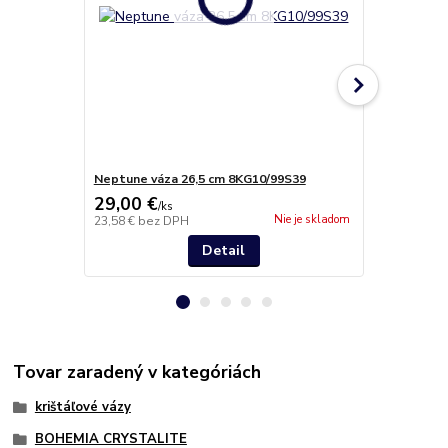
Neptune váza 26,5 cm 8KG10/99S39
Neptun tan
29,00 €
21,90 €
/
ks
/
k
Nie je skladom
23,58 €
bez DPH
17,80 €
bez 
Detail
Tovar zaradený v kategóriách
krištáľové vázy
BOHEMIA CRYSTALITE