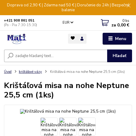
Doprava od 2,90 € | Zdarma nad 50 € | Doručenie do 24h | Bezpečné
balenie
0
ks
+421 908 861 051
EUR
za
0,00 €
(Po - Pia 7:30-15:30)
Menu
Hľadať
Úvod
krištáľové vázy
Krištáľová misa na nohe Neptune 25,5 cm (1ks)
Krištáľová misa na nohe Neptune
25,5 cm (1ks)