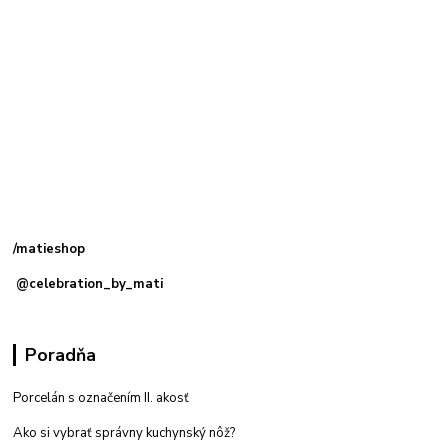
Kamenná
predajňa: Priemyselná 2, 949 01 Nitra
/matieshop
@celebration_by_mati
Poradňa
Porcelán s označením II. akosť
Ako si vybrať správny kuchynský nôž?