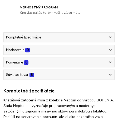
VERNOSTNÝ PROGRAM
Čím viac nakúpite, tým vyššiu zľavu máte
Kompletné špecifikácie
Hodnotenie
0
Komentáre
0
Súvisiaci tovar
5
Kompletné špecifikácie
Krištáľová zatočená misa z kolekcie Neptun od výrobcu BOHEMIA.
Sada Neptun sa vyznačuje prepracovaným a moderným
zatočeným dizajnom a masívnou sklovinou s dobrou stabilitou.
Poslúži na servírovanie pochutín, ale aj ako dekoračná váza -