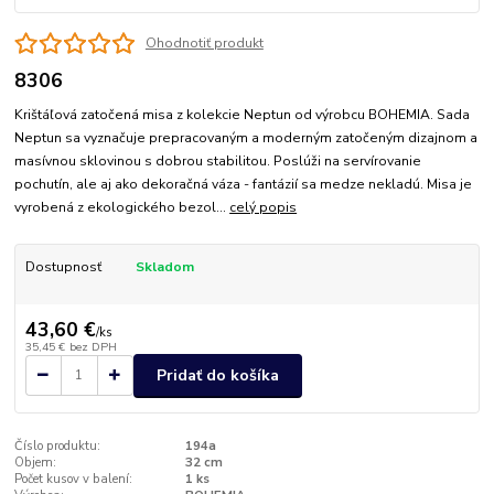
Ohodnotiť produkt
8306
Krištáľová zatočená misa z kolekcie Neptun od výrobcu BOHEMIA. Sada
Neptun sa vyznačuje prepracovaným a moderným zatočeným dizajnom a
masívnou sklovinou s dobrou stabilitou. Poslúži na servírovanie
pochutín, ale aj ako dekoračná váza - fantázií sa medze nekladú. Misa je
vyrobená z ekologického bezol...
celý popis
Dostupnosť
Skladom
43,60 €
/
ks
35,45 €
bez DPH
Pridať do košíka
Číslo produktu:
194a
Objem:
32 cm
Počet kusov v balení:
1 ks