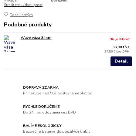
Výrobca:
BOHEMIA
Strážiť cenu / dostupnosť
Do obľúbených
Podobné produkty
Wave váza 34 cm
Nie je skladom
33,90 €
/
ks
27,56 €
bez DPH
Detail
DOPRAVA ZDARMA
Pri nákupe nad 50€ poštovné neplatíte.
RÝCHLE DORUČENIE
Do 24h od odoslania cez DPD
BALÍME EKOLOGICKY
Bezpečné balenie do použitých krabíc