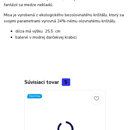
fantázií sa medze nekladú.
Misa je vyrobená z ekologického bezolovnatého krištáľu, ktorý sa
svojimi parametrami vyrovná 24%-nému olovnatému krištáľu.
dóza má výšku 25,5 cm
balené v modrej darčekvej krabici
Súvisiaci tovar
5
Novinka