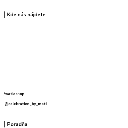
Kde nás nájdete
Kamenná
predajňa: Priemyselná 2, 949 01 Nitra
/matieshop
@celebration_by_mati
Poradňa