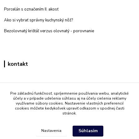
Porcelán s označením II. akosť
Ako si vybrať správny kuchynský nôž?
Bezolovnatý krištáľ verzus olovnatý -
porovnanie
kontakt
Zákaznícka podpora eshop mati
+421 908 861 051
Pre základnú funkčnosť, spríjemnenie používania webu, analytické
účely a v prípade udelenia súhlasu aj na účely cielenia reklamy
(Po - Pia 7:30-15:30)
využívame súbory cookies. Nastavenie vlastných preferencií
cookies môžete kedykoľvek upraviť odkazom v spodnej časti
info@mati.sk
stránok.
Súhlasím
Nastavenia