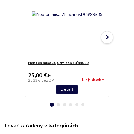
Neptun misa 25,5cm 6KD68/99S39
Neptun tan
25,00 €
21,90 €
/
ks
/
k
Nie je skladom
20,33 €
bez DPH
17,80 €
bez 
Detail
Tovar zaradený v kategóriách