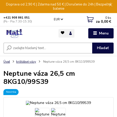
Doprava od 2,90 € | Zdarma nad 50 € | Doručenie do 24h | Bezpečné
balenie
0
ks
+421 908 861 051
EUR
za
0,00 €
(Po - Pia 7:30-15:30)
Menu
Hľadať
Úvod
krištáľové vázy
Neptune váza 26,5 cm 8KG10/99S39
Neptune váza 26,5 cm
8KG10/99S39
Novinka