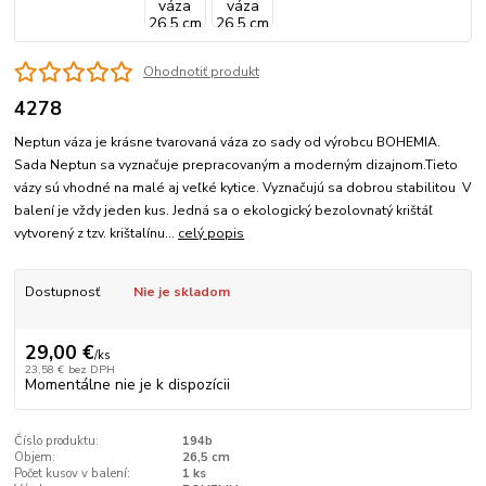
Ohodnotiť produkt
4278
Neptun váza je krásne tvarovaná váza zo sady od výrobcu BOHEMIA.
Sada Neptun sa vyznačuje prepracovaným a moderným dizajnom.Tieto
vázy sú vhodné na malé aj veľké kytice. Vyznačujú sa dobrou stabilitou V
balení je vždy jeden kus. Jedná sa o ekologický bezolovnatý krištáľ
vytvorený z tzv. krištalínu...
celý popis
Dostupnosť
Nie je skladom
29,00 €
/
ks
23,58 €
bez DPH
Momentálne nie je k dispozícii
Číslo produktu:
194b
Objem:
26,5 cm
Počet kusov v balení:
1 ks