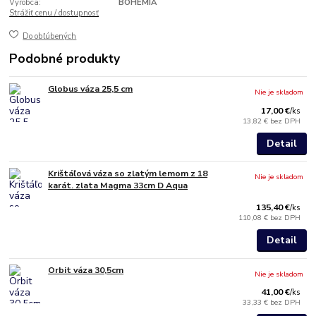
Výrobca:
BOHEMIA
Strážiť cenu / dostupnosť
Do obľúbených
Podobné produkty
Globus váza 25,5 cm
Nie je skladom
17,00 €
/
ks
13,82 €
bez DPH
Detail
Krištáľová váza so zlatým lemom z 18
Nie je skladom
karát. zlata Magma 33cm D Aqua
135,40 €
/
ks
110,08 €
bez DPH
Detail
Orbit váza 30,5cm
Nie je skladom
41,00 €
/
ks
33,33 €
bez DPH