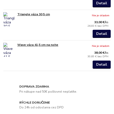
Detail
Triangle váza 30,5 cm
Nie je skladom
33,00 €
/
ks
26,83 €
bez DPH
Detail
Wave váza 41,5 cm na nohe
Nie je skladom
38,00 €
/
ks
30,89 €
bez DPH
Detail
DOPRAVA ZDARMA
Pri nákupe nad 50€ poštovné neplatíte.
RÝCHLE DORUČENIE
Do 24h od odoslania cez DPD