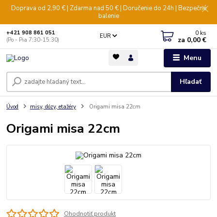
Doprava od 2,90 € | Zdarma nad 50 € | Doručenie do 24h | Bezpečné
balenie
0
ks
+421 908 861 051
EUR
za
0,00 €
(Po - Pia 7:30-15:30)
Menu
Hľadať
Úvod
misy, dózy, etažéry
Origami misa 22cm
Origami misa 22cm
Ohodnotiť produkt