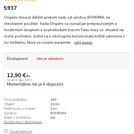
5937
Origami misa je ďalším prvkom sady od výrobcu BOHEMIA, na
všestranné použitie. Sada Origami sa vyznačuje prepracovaným a
moderným dizajnom s asymetrickým tvarom.Tieto misy sú vhodné na
rôzne pochutiny. Jedná sa o ekologický bezolovnatý krištáľ vytvorený z
tzv. krištalínu, ktorý sa svojimi parametr...
celý popis
Dostupnosť
Nie je skladom
12,90 €
/
ks
10,49 €
bez DPH
Momentálne nie je k dispozícii
Číslo produktu:
283
Objem:
22cm
Počet kusov v balení:
1 ks
Výrobca:
BOHEMIA
Dekor s kryštálmi:
nie
Strážiť cenu / dostupnosť
Do obľúbených