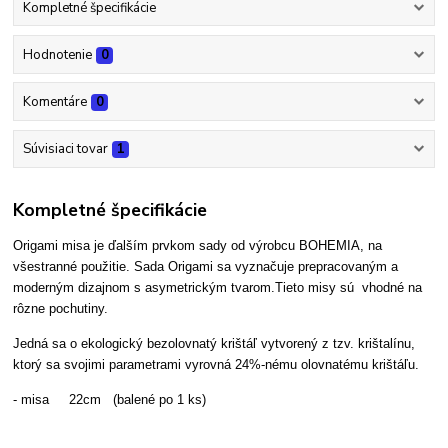
Kompletné špecifikácie
Hodnotenie
0
Komentáre
0
Súvisiaci tovar
1
Kompletné špecifikácie
Origami misa je ďalším prvkom sady od výrobcu BOHEMIA, na
všestranné použitie. Sada Origami sa vyznačuje prepracovaným a
moderným dizajnom s asymetrickým tvarom.Tieto misy sú vhodné na
rôzne pochutiny.
Jedná sa o ekologický bezolovnatý krištáľ vytvorený z tzv. krištalínu,
ktorý sa svojimi parametrami vyrovná 24%-nému olovnatému krištáľu.
- misa 22cm (balené po 1 ks)