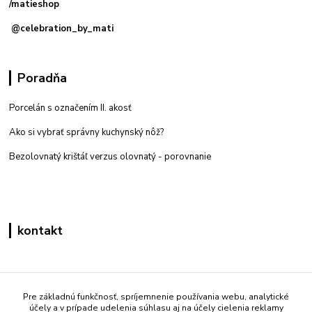
/matieshop
@celebration_by_mati
Poradňa
Porcelán s označením II. akosť
Ako si vybrať správny kuchynský nôž?
Bezolovnatý krištáľ verzus olovnatý -
porovnanie
kontakt
Zákaznícka podpora eshop mati
+421 908 861 051
Pre základnú funkčnosť, spríjemnenie používania webu, analytické
účely a v prípade udelenia súhlasu aj na účely cielenia reklamy
(Po - Pia 7:30-15:30)