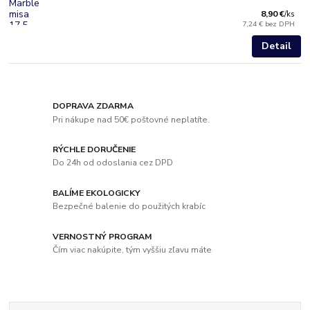
8,90 €
/
ks
7,24 €
bez DPH
Detail
DOPRAVA ZDARMA
Pri nákupe nad 50€ poštovné neplatíte.
RÝCHLE DORUČENIE
Do 24h od odoslania cez DPD
BALÍME EKOLOGICKY
Bezpečné balenie do použitých krabíc
VERNOSTNÝ PROGRAM
Čím viac nakúpite, tým vyššiu zľavu máte