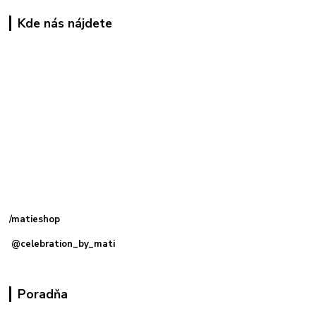
Kde nás nájdete
Kamenná
predajňa: Priemyselná 2, 949 01 Nitra
/matieshop
@celebration_by_mati
Poradňa