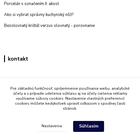
Porcelán s označením II. akosť
Ako si vybrať správny kuchynský nôž?
Bezolovnatý krištáľ verzus olovnatý -
porovnanie
kontakt
Zákaznícka podpora eshop mati
+421 908 861 051
Pre základnú funkčnosť, spríjemnenie používania webu, analytické
účely a v prípade udelenia súhlasu aj na účely cielenia reklamy
(Po - Pia 7:30-15:30)
využívame súbory cookies. Nastavenie vlastných preferencií
cookies môžete kedykoľvek upraviť odkazom v spodnej časti
info@mati.sk
stránok.
Súhlasím
Nastavenia