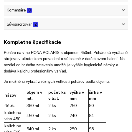
Komentáre
0
Súvisiaci tovar
2
Kompletné špecifikácie
Poháre na víno RONA POLARIS s objemom 450ml. Poháre sú vyrábané
strojovo v ultratenkom prevedení a sú balené v darčekovom balení. Na
rozdiel od hrubého zatavenia umožňuje vyššie hygienické nároky a
dodáva kalichu profesionálny vzhľad.
Je možné si vybrať z rôznych veľkostí pohárov podľa objemu:
objem v
počet ks
výška v
šírka v
názov
ml.
v bal.
mm
mm
flétňa
380 ml
2 ks
250
80
kalich na
450 ml
2 ks
240
84
víno 450
kalich na
540 ml
2 ks
250
98