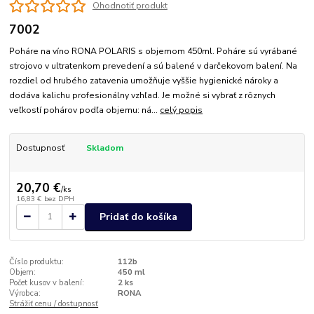
Ohodnotiť produkt
7002
Poháre na víno RONA POLARIS s objemom 450ml. Poháre sú vyrábané
strojovo v ultratenkom prevedení a sú balené v darčekovom balení. Na
rozdiel od hrubého zatavenia umožňuje vyššie hygienické nároky a
dodáva kalichu profesionálny vzhľad. Je možné si vybrať z rôznych
veľkostí pohárov podľa objemu: ná...
celý popis
Dostupnosť
Skladom
20,70 €
/
ks
16,83 €
bez DPH
Pridať do košíka
Číslo produktu:
112b
Objem:
450 ml
Počet kusov v balení:
2 ks
Výrobca:
RONA
Strážiť cenu / dostupnosť