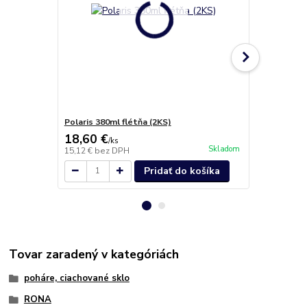
Polaris 380ml flétňa (2KS)
Polaris 540m
18,60 €
20,40 €
/
ks
/
k
Skladom
15,12 €
bez DPH
16,59 €
bez 
Pridať do košíka
Tovar zaradený v kategóriách
poháre, ciachované sklo
RONA