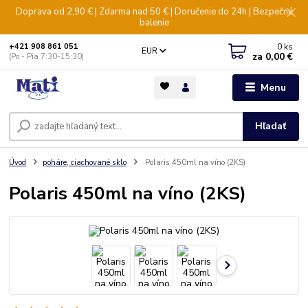
Doprava od 2,90 € | Zdarma nad 50 € | Doručenie do 24h | Bezpečné
balenie
0
ks
+421 908 861 051
EUR
za
0,00 €
(Po - Pia 7:30-15:30)
Menu
Hľadať
Úvod
poháre, ciachované sklo
Polaris 450ml na víno (2KS)
Polaris 450ml na víno (2KS)