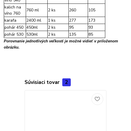
víno 540
kalich na
760 ml
2 ks
260
105
víno 760
karafa
2400 ml
1 ks
277
173
pohár 450
450ml
2 ks
95
93
pohár 530
530ml
2 ks
135
85
Porovnanie jednotlivých veľkostí je možné vidieť v priloženom
obrázku.
Súvisiaci tovar
2