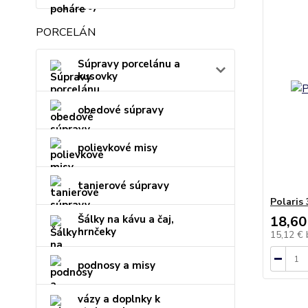
PORCELÁN
Súpravy porcelánu a
kusovky
obedové súpravy
polievkové misy
tanierové súpravy
Polaris 
Šálky na kávu a čaj,
18,60
hrnčeky
15,12 €
podnosy a misy
vázy a doplnky k