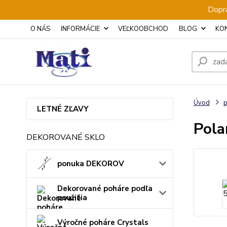
Dopra
O NÁS
INFORMÁCIE
VEĽKOOBCHOD
BLOG
KO
Úvod
p
LETNÉ ZĽAVY
Pola
DEKOROVANÉ SKLO
ponuka DEKOROV
Dekorované poháre podľa
použitia
Výročné poháre Crystals