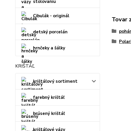
stolovaniu
Cibulák - originál
Tovar 
pohár
detský porcelán
Polar
hrnčeky a šálky
KRIŠTÁĽ
krištáľový sortiment
farebný krištáľ
brúsený krištáľ
krištáľové vázy