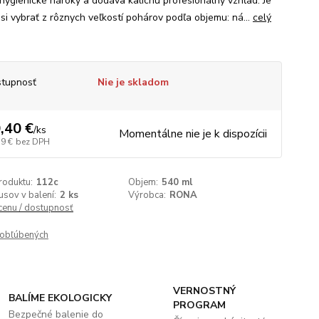
 hygienické nároky a dodáva kalichu profesionálny vzhľad. Je
si vybrať z rôznych veľkostí pohárov podľa objemu: ná...
celý
tupnosť
Nie je skladom
,40 €
/
ks
Momentálne nie je k dispozícii
59 €
bez DPH
roduktu:
112c
Objem:
540 ml
usov v balení:
2 ks
Výrobca:
RONA
 cenu / dostupnosť
obľúbených
VERNOSTNÝ
BALÍME EKOLOGICKY
PROGRAM
Bezpečné balenie do