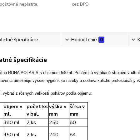
poštovné neplatíte.
cez DPD
etné špecifikácie
Hodnotenie
0
K
tné špecifikácie
víno RONA POLARIS s objemom 540ml. Poháre sú vyrábané strojovo v ultrate
tavenia umožňuje vyššie hygienické nároky a dodáva kalichu profesionálny v
i vybrať z rôznych veľkostí pohárov podľa objemu:
objem v
počet ks
výška v
šírka v
ml.
v bal.
mm
mm
380 ml
2 ks
250
80
450 ml
2 ks
240
84