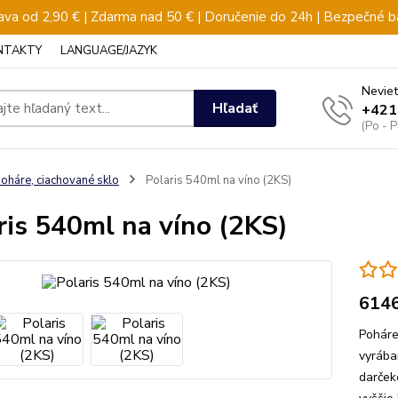
va od 2,90 € | Zdarma nad 50 € | Doručenie do 24h | Bezpečné b
NTAKTY
LANGUAGE/JAZYK
Neviet
Hľadať
+421
(Po - 
oháre, ciachované sklo
Polaris 540ml na víno (2KS)
ris 540ml na víno (2KS)
614
Poháre
vyrába
darček