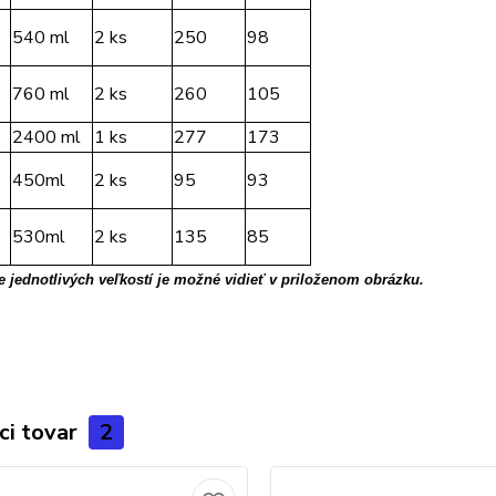
540 ml
2 ks
250
98
760 ml
2 ks
260
105
2400 ml
1 ks
277
173
450ml
2 ks
95
93
530ml
2 ks
135
85
 jednotlivých veľkostí je možné vidieť v priloženom obrázku.
ci tovar
2