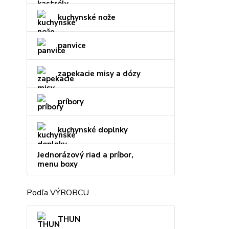
kuchynské nože
panvice
zapekacie misy a dózy
príbory
kuchynské doplnky
Jednorázový riad a príbor,
menu boxy
Podľa VÝROBCU
THUN