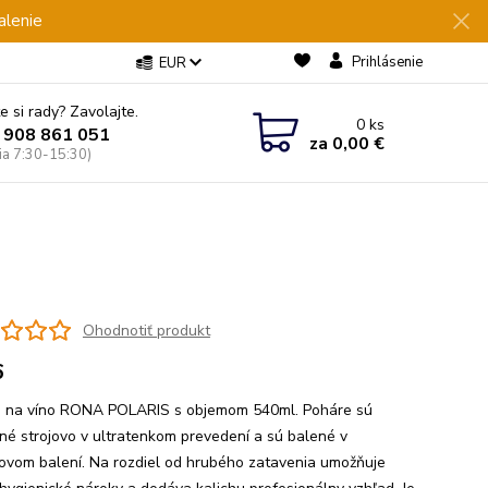
alenie
Prihlásenie
EUR
e si rady? Zavolajte.
0
ks
 908 861 051
za
0,00 €
Pia 7:30-15:30)
Ohodnotiť produkt
6
 na víno RONA POLARIS s objemom 540ml. Poháre sú
né strojovo v ultratenkom prevedení a sú balené v
ovom balení. Na rozdiel od hrubého zatavenia umožňuje