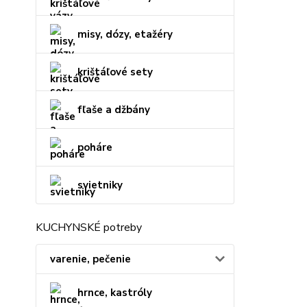
misy, dózy, etažéry
krištáľové sety
fľaše a džbány
poháre
svietniky
KUCHYNSKÉ potreby
varenie, pečenie
hrnce, kastróly