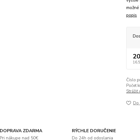
vyššie
možné 
popis
Dos
20
16,
Číslo p
Počet k
Strážiť
Do 
DOPRAVA ZDARMA
RÝCHLE DORUČENIE
Pri nákupe nad 50€
Do 24h od odoslania