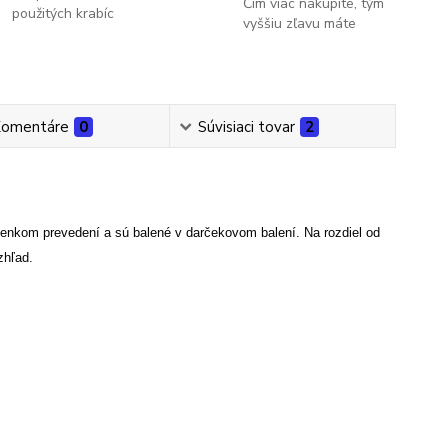
Čím viac nakúpite, tým
použitých krabíc
vyššiu zľavu máte
omentáre
0
Súvisiaci tovar
2
nkom prevedení a sú balené v darčekovom balení. Na rozdiel od
zhľad.