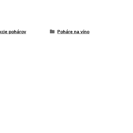
kcie pohárov
Poháre na víno