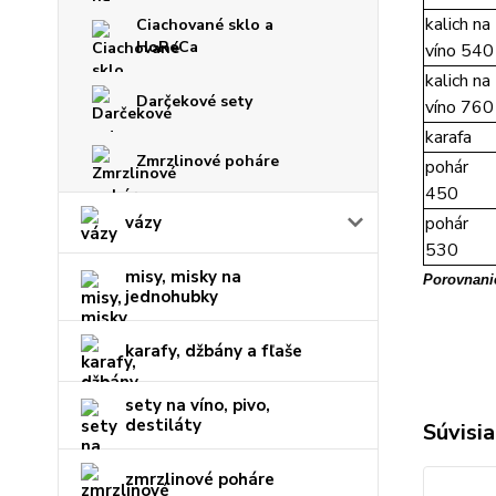
kalich na
Ciachované sklo a
HoReCa
víno 540
kalich na
Darčekové sety
víno 760
karafa
Zmrzlinové poháre
pohár
450
vázy
pohár
530
misy, misky na
Porovnanie
jednohubky
karafy, džbány a fľaše
sety na víno, pivo,
destiláty
Súvisia
zmrzlinové poháre