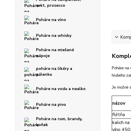
sekt, prosecco
Poháre na víno
Poháre na whisky
Kompl
Poháre na miešané
Komple
nápoje
poháre na likéry a
Poháre na 
pálenku
hrubého za
Je možné s
Poháre na vodu a nealko
názov
Poháre na pivo
flétňa
Poháre na rum, brandy,
kalich na
koňak
víno 450