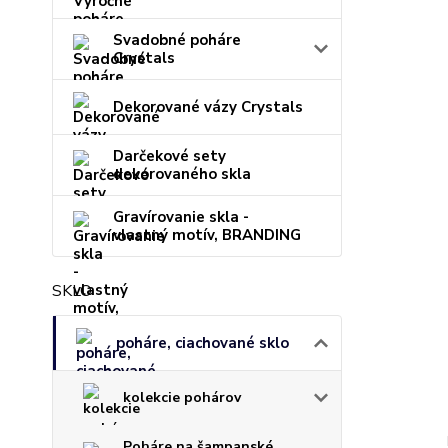
Svadobné poháre
Crystals
Dekorované vázy Crystals
Darčekové sety
dekorovaného skla
Gravírovanie skla -
vlastný motív, BRANDING
SKLO
poháre, ciachované sklo
kolekcie pohárov
Poháre na šampanské,