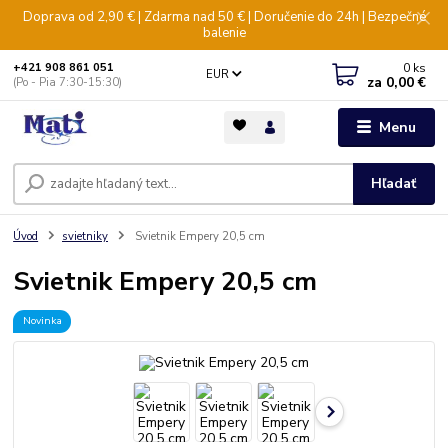
Doprava od 2,90 € | Zdarma nad 50 € | Doručenie do 24h | Bezpečné
balenie
0
ks
+421 908 861 051
EUR
za
0,00 €
(Po - Pia 7:30-15:30)
Menu
Hľadať
Úvod
svietniky
Svietnik Empery 20,5 cm
Svietnik Empery 20,5 cm
Novinka