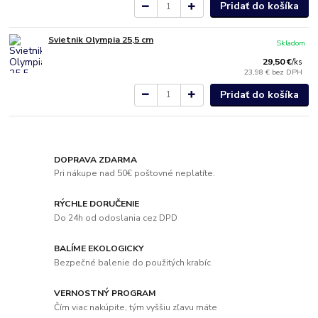
Pridať do košíka
Svietnik Olympia 25,5 cm
Skladom
29,50 €
/
ks
23,98 €
bez DPH
Pridať do košíka
DOPRAVA ZDARMA
Pri nákupe nad 50€ poštovné neplatíte.
RÝCHLE DORUČENIE
Do 24h od odoslania cez DPD
BALÍME EKOLOGICKY
Bezpečné balenie do použitých krabíc
VERNOSTNÝ PROGRAM
Čím viac nakúpite, tým vyššiu zľavu máte