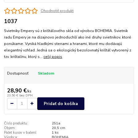
Ohodnotiť produkt
1037
Svietniky Empery sú z krištáľového skla od výrobcu BOHEMIA. Svietnik
radu Empery je na dizajnovo jednoduchší ako iné druhy svietnikov, ktoré
ponúkame. Vyniká hladkými stenami a hranami, ktoré mu dodávajú
elegantný vzhľad. Jedná sa o ekologický bezolovnatý krištáľ vytvorený z
tzv. krištalínu, ktorý s...
celý popis
Dostupnosť
Skladom
28,90 €
/
ks
23,50 €
bez DPH
Pridať do košíka
Číslo produktu:
251a
Objem:
20,5 cm
Počet kusov v balení:
1 ks
Výrobca:
BOHEMIA