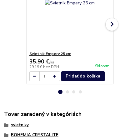
Svietnik Empery 25 cm
Facet váza 
35,90 €
41,90 €
/
ks
/
k
Skladom
29,19 €
bez DPH
34,07 €
bez 
Pridať do košíka
Tovar zaradený v kategóriách
svietniky
BOHEMIA CRYSTALITE