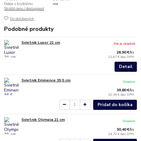
Dekor s kryštálmi:
nie
Strážiť cenu / dostupnosť
Do obľúbených
Podobné produkty
Svietnik Luxor 21 cm
Nie je skladom
26,90 €
/
ks
21,87 €
bez DPH
Detail
Svietnik Eminence 35,5 cm
Skladom
39,80 €
/
ks
32,36 €
bez DPH
Pridať do košíka
Svietnik Olympia 21 cm
Skladom
30,40 €
/
ks
24,72 €
bez DPH