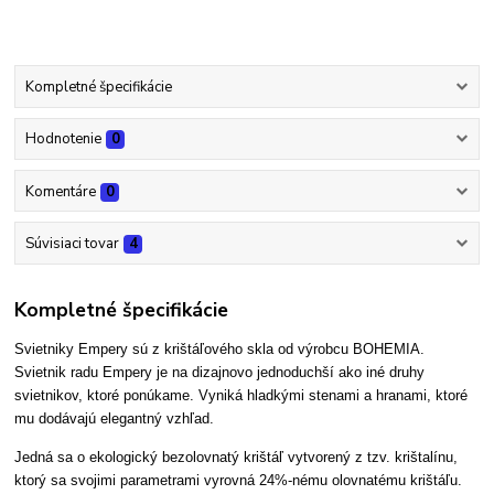
Kompletné špecifikácie
Hodnotenie
0
Komentáre
0
Súvisiaci tovar
4
Kompletné špecifikácie
Svietniky Empery sú z krištáľového skla od výrobcu BOHEMIA.
Svietnik radu Empery je na dizajnovo jednoduchší ako iné druhy
svietnikov, ktoré ponúkame. Vyniká hladkými stenami a hranami, ktoré
mu dodávajú elegantný vzhľad.
Jedná sa o ekologický bezolovnatý krištáľ vytvorený z tzv. krištalínu,
ktorý sa svojimi parametrami vyrovná 24%-nému olovnatému krištáľu.