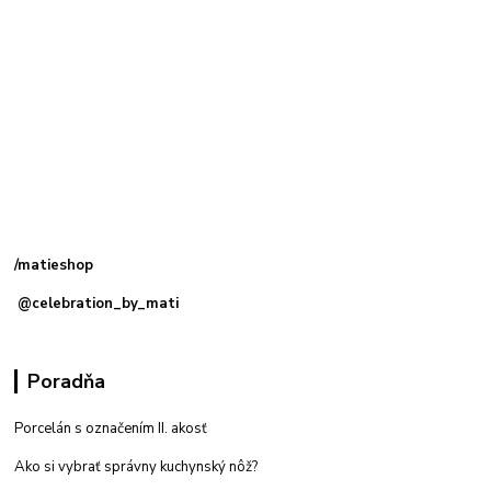
Kamenná
predajňa: Priemyselná 2, 949 01 Nitra
/matieshop
@celebration_by_mati
Poradňa
Porcelán s označením II. akosť
Ako si vybrať správny kuchynský nôž?