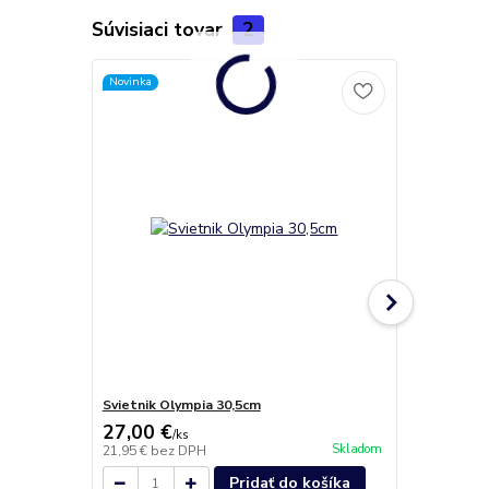
Súvisiaci tovar
2
Novinka
Svietnik Olympia 30,5cm
Svietnik Lux
27,00 €
34,80 €
/
ks
/
k
Skladom
21,95 €
bez DPH
28,29 €
bez 
Pridať do košíka