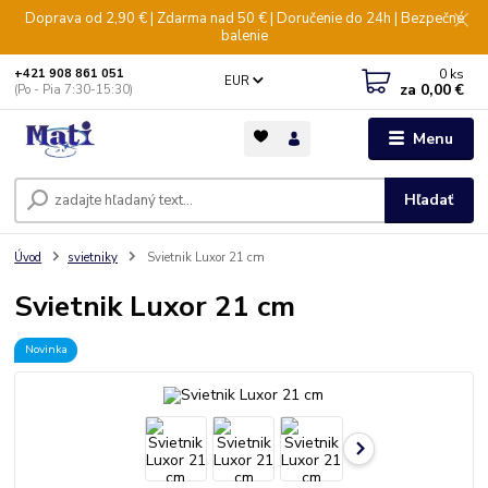
Doprava od 2,90 € | Zdarma nad 50 € | Doručenie do 24h | Bezpečné
balenie
0
ks
+421 908 861 051
EUR
za
0,00 €
(Po - Pia 7:30-15:30)
Menu
Hľadať
Úvod
svietniky
Svietnik Luxor 21 cm
Svietnik Luxor 21 cm
Novinka