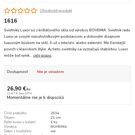
Ohodnotiť produkt
1616
Svietniky Luxor sú z krištáľového skla od výrobcu BOHEMIA. Svietnik radu
Luxor je svojim viacuholníkovým podstavcom a dobovým dizajnom
luxusným kúskom na stôl, či už v interiéri, alebo exteriéri. Má členitejší
povrch v klasickom štýle. Aj tieto svietniky sa vyznačujú stabilitou. Luxor
môže byť vynik...
celý popis
Dostupnosť
Nie je skladom
26,90 €
/
ks
21,87 €
bez DPH
Momentálne nie je k dispozícii
Číslo produktu:
253a
Objem:
21 cm
Počet kusov v balení:
1 ks
Výrobca:
BOHEMIA
Dekor s kryštálmi:
nie