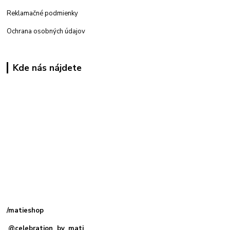
Reklamačné podmienky
Ochrana osobných údajov
Kde nás nájdete
Kamenná
predajňa: Priemyselná 2, 949 01 Nitra
/matieshop
@celebration_by_mati