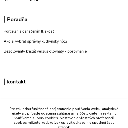
Poradňa
Porcelán s označením II. akosť
Ako si vybrať správny kuchynský nôž?
Bezolovnatý krištáľ verzus olovnatý -
porovnanie
kontakt
Zákaznícka podpora eshop mati
+421 908 861 051
Pre základnú funkčnosť, spríjemnenie používania webu, analytické
účely a v prípade udelenia súhlasu aj na účely cielenia reklamy
(Po - Pia 7:30-15:30)
využívame súbory cookies. Nastavenie vlastných preferencií
cookies môžete kedykoľvek upraviť odkazom v spodnej časti
info@mati.sk
stránok.