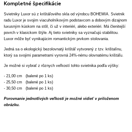
Kompletné špecifikácie
Svietniky Luxor sú z krištáľového skla od výrobcu BOHEMIA. Svietnik
radu Luxor je svojim viacuholníkovým podstavcom a dobovým dizajnom
luxusným kúskom na stôl, či už v interiéri, alebo exteriéri. Má členitejší
povrch v klasickom štýle. Aj tieto svietniky sa vyznačujú stabilitou.
Luxor môže byť vynikajúcim romantickým prvkom stolovania.
Jedná sa o ekologický bezolovnatý krištáľ vytvorený z tzv. krištalínu,
ktorý sa svojimi parametrami vyrovná 24%-nému olovnatému krištáľu.
Je možné si vybrať z rôznych veľkostí tohto svietnika podľa výšky:
- 21,00 cm (balené po 1 ks)
- 25,50 cm (balené po 1 ks)
- 30,50 cm (balené po 1 ks)
Porovnanie jednotlivých veľkostí je možné vidieť v priloženom
obrázku.