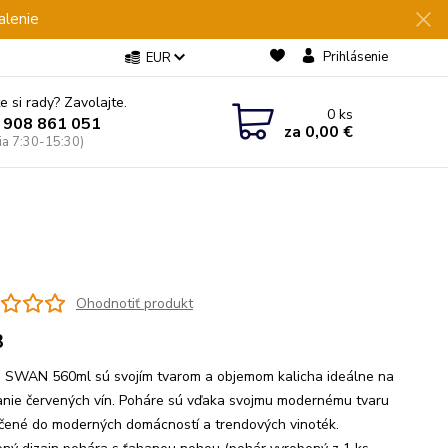
alenie
Prihlásenie
EUR
e si rady? Zavolajte.
0
ks
 908 861 051
za
0,00 €
Pia 7:30-15:30)
Ohodnotiť produkt
3
 SWAN 560ml sú svojím tvarom a objemom kalicha ideálne na
nie červených vín. Poháre sú vďaka svojmu modernému tvaru
čené do moderných domácností a trendových vinoték.