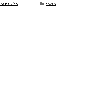
re na víno
Swan