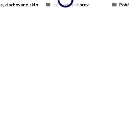
e, ciachované sklo
kolekcie pohárov
Pohá