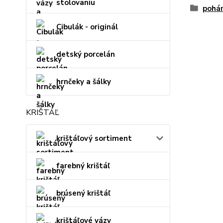
stolovaniu
pohár
Cibulák - originál
detský porcelán
hrnčeky a šálky
KRIŠTÁĽ
krištáľový sortiment
farebný krištáľ
brúsený krištáľ
krištáľové vázy