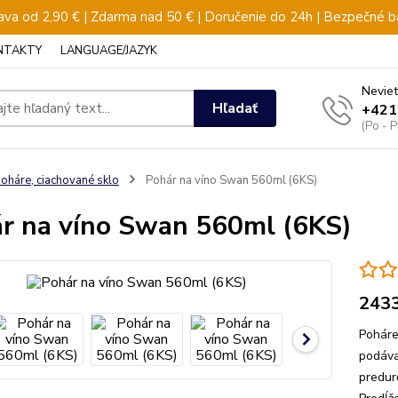
va od 2,90 € | Zdarma nad 50 € | Doručenie do 24h | Bezpečné b
NTAKTY
LANGUAGE/JAZYK
Neviet
Hľadať
+421
(Po - 
oháre, ciachované sklo
Pohár na víno Swan 560ml (6KS)
r na víno Swan 560ml (6KS)
243
Poháre
podáva
predur