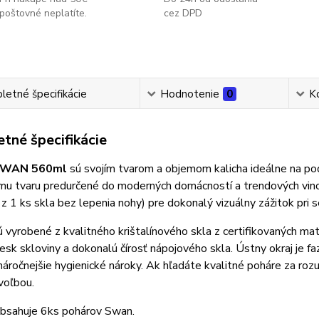
poštovné neplatíte.
cez DPD
etné špecifikácie
Hodnotenie
0
K
tné špecifikácie
WAN 560ml
sú svojím tvarom a objemom kalicha ideálne na po
u tvaru predurčené do moderných domácností a trendových vinot
z 1 ks skla bez lepenia nohy) pre dokonalý vizuálny zážitok pri se
 vyrobené z kvalitného krištalínového skla z certifikovaných mate
lesk skloviny a dokonalú čírosť nápojového skla. Ústny okraj je 
náročnejšie hygienické nároky. Ak hľadáte kvalitné poháre za 
voľbou.
obsahuje 6ks pohárov Swan.