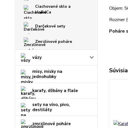
Ciachované sklo a
Objem: 5
HoReCa
Rozmer (
Darčekové sety
Poháre s
Zmrzlinové poháre
vázy
Súvisia
misy, misky na
jednohubky
karafy, džbány a fľaše
sety na víno, pivo,
destiláty
zmrzlinové poháre