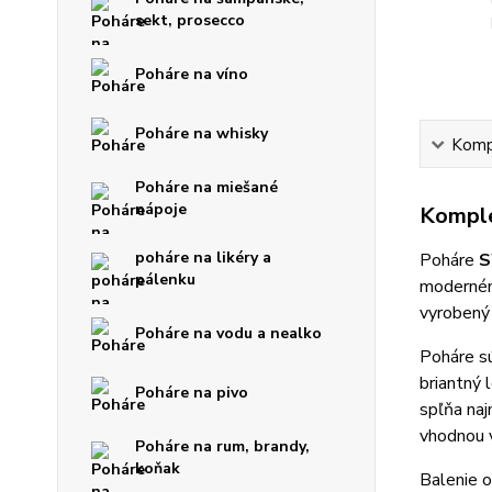
sekt, prosecco
Poháre na víno
Poháre na whisky
Kompl
Poháre na miešané
nápoje
Komple
poháre na likéry a
Poháre
S
pálenku
moderném
vyrobený 
Poháre na vodu a nealko
Poháre sú
briantný 
Poháre na pivo
spľňa naj
vhodnou 
Poháre na rum, brandy,
koňak
Balenie 