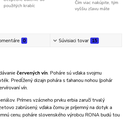
Čím viac nakúpite, tým
použitých krabíc
vyššiu zľavu máte
omentáre
0
Súvisiaci tovar
15
dávanie
červených vín
. Poháre sú vďaka svojmu
ék. Predĺžený dizajn pohára s ťahanou nohou (pohár
rvírovaní vín.
riálov. Prímes vzácneho prvku erbia zaručí trvalý
fazetovo zabrúsený, vďaka čomu je príjemný na dotyk a
rozumnú cenu, poháre slovenského výrobcu RONA budú tou