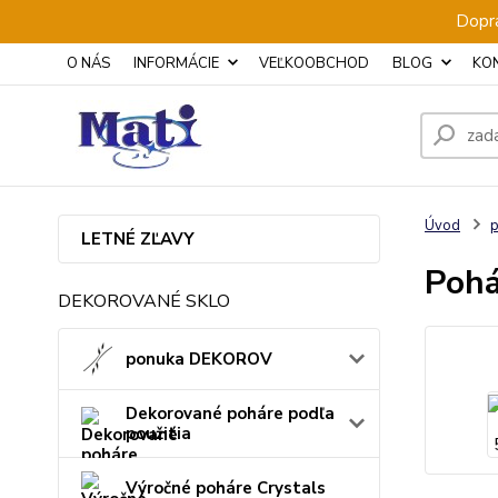
Dopra
O NÁS
INFORMÁCIE
VEĽKOOBCHOD
BLOG
KO
Úvod
p
LETNÉ ZĽAVY
Pohá
DEKOROVANÉ SKLO
ponuka DEKOROV
Dekorované poháre podľa
použitia
Výročné poháre Crystals