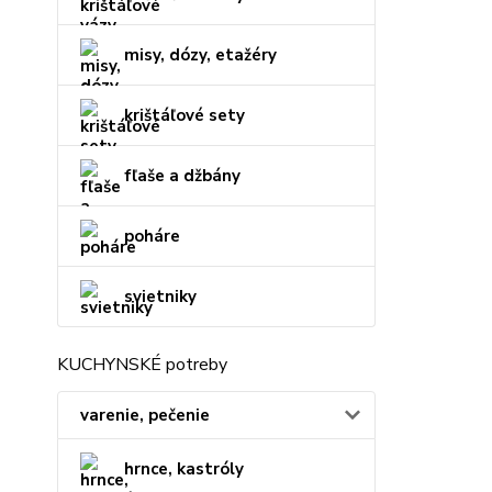
misy, dózy, etažéry
krištáľové sety
fľaše a džbány
poháre
svietniky
KUCHYNSKÉ potreby
varenie, pečenie
hrnce, kastróly