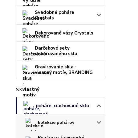
Svadobné poháre
Crystals
Dekorované vázy Crystals
Darčekové sety
dekorovaného skla
Gravírovanie skla -
vlastný motív, BRANDING
SKLO
poháre, ciachované sklo
kolekcie pohárov
Poháre na šampanské,