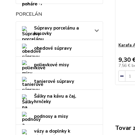
PORCELÁN
Súpravy porcelánu a
kusovky
Karafa 
obedové súpravy
9,30 
polievkové misy
7,56 €
b
tanierové súpravy
Šálky na kávu a čaj,
hrnčeky
podnosy a misy
Tovar 
vázy a doplnky k