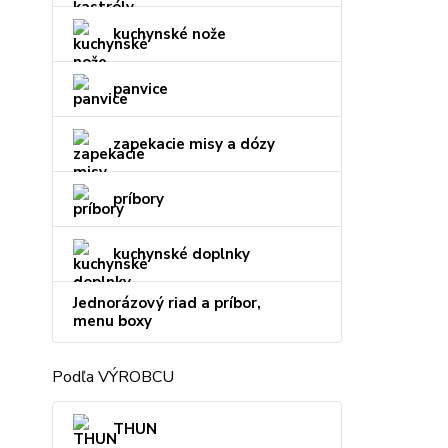
kuchynské nože
panvice
zapekacie misy a dózy
príbory
kuchynské doplnky
Jednorázový riad a príbor,
menu boxy
Podľa VÝROBCU
THUN