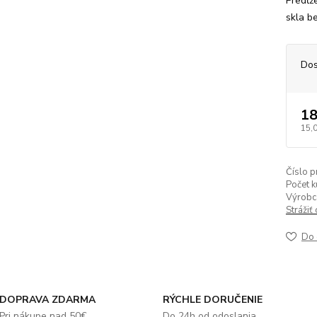
Predĺž
skla b
Dos
18
15,
Číslo p
Počet k
Výrobc
Strážiť
Do 
DOPRAVA ZDARMA
RÝCHLE DORUČENIE
Pri nákupe nad 50€
Do 24h od odoslania