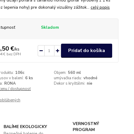
ený dizajn pohára s ťahanou nohou (pohár vyrobený z 1 ks
ez lepenia nohy) pre dokonalý vizuálny zážitok...
celý popis
tupnosť
Skladom
,50 €
/
ks
Pridať do košíka
04 €
bez DPH
roduktu:
106c
Objem:
560 ml
usov v balení:
6 ks
umývačka riadu:
vhodné
a:
RONA
Dekor s kryštálmi:
nie
 cenu / dostupnosť
obľúbených
VERNOSTNÝ
BALÍME EKOLOGICKY
PROGRAM
Bezpečné balenie do