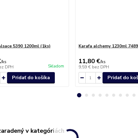
Alsace 5390 1200ml (1ks)
Karafa alchemy 1230ml 7489
€
11,80 €
/
ks
/
ks
Skladom
ez DPH
9,59 €
bez DPH
Pridať do košíka
Pridať do ko
zaradený v kategóriách