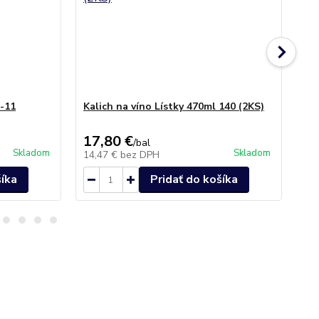
-11
Kalich na víno Lístky 470ml 140 (2KS)
Po
Cry
17,80 €
42
/
bal
Skladom
Skladom
14,47 €
bez DPH
34
šíka
Pridať do košíka