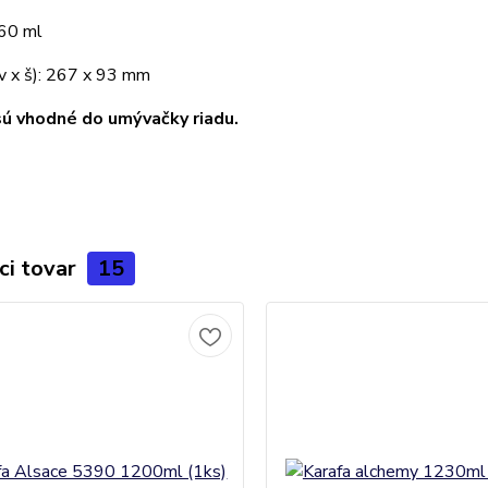
60 ml
v x š): 267 x 93 mm
ú vhodné do umývačky riadu.
ci tovar
15