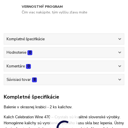
VERNOSTNÝ PROGRAM
Čím viac nakúpite, tým vyššiu zľavu máte
Kompletné špecifikácie
Hodnotenie
0
Komentáre
0
Súvisiaci tovar
8
Kompletné špecifikácie
Balenie v okrasnej krabici - 2 ks kalichov.
Kalich Celebration Wine 470 – Crystals
sú kvalitné slovenské výrobky
.
Homogénne kalichy sú vyrobené z jedného kusu skla bez lepenia. Ústny