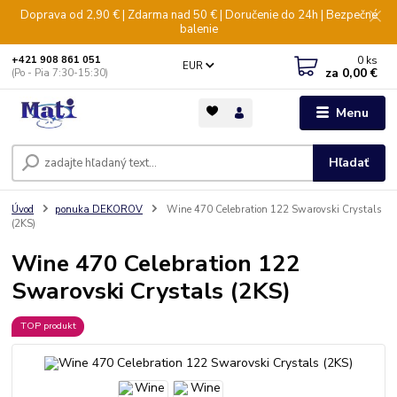
Doprava od 2,90 € | Zdarma nad 50 € | Doručenie do 24h | Bezpečné
balenie
0
ks
+421 908 861 051
EUR
za
0,00 €
(Po - Pia 7:30-15:30)
Menu
Hľadať
Úvod
ponuka DEKOROV
Wine 470 Celebration 122 Swarovski Crystals
(2KS)
Wine 470 Celebration 122
Swarovski Crystals (2KS)
TOP produkt