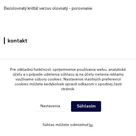
Bezolovnatý krištáľ verzus olovnatý -
porovnanie
kontakt
Zákaznícka podpora eshop mati
+421 908 861 051
Pre základnú funkčnosť, spríjemnenie používania webu, analytické
účely a v prípade udelenia súhlasu aj na účely cielenia reklamy
(Po - Pia 7:30-15:30)
využívame súbory cookies. Nastavenie vlastných preferencií
cookies môžete kedykoľvek upraviť odkazom v spodnej časti
info@mati.sk
stránok.
Súhlasím
Nastavenia
Súhlas môžete odmietnuť
tu
.
Vytvorené na
Eshop-rychlo.sk