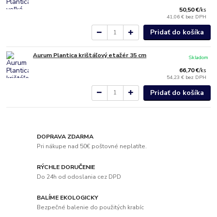
50,50 €
/
ks
41,06 €
bez DPH
Pridať do košíka
Aurum Plantica krištáľový etažér 35 cm
Skladom
66,70 €
/
ks
54,23 €
bez DPH
Pridať do košíka
DOPRAVA ZDARMA
Pri nákupe nad 50€ poštovné neplatíte.
RÝCHLE DORUČENIE
Do 24h od odoslania cez DPD
BALÍME EKOLOGICKY
Bezpečné balenie do použitých krabíc