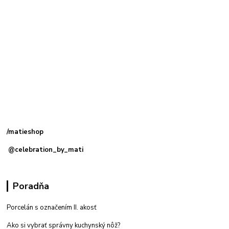
Kamenná
predajňa: Priemyselná 2, 949 01 Nitra
/matieshop
@celebration_by_mati
Poradňa
Porcelán s označením II. akosť
Ako si vybrať správny kuchynský nôž?