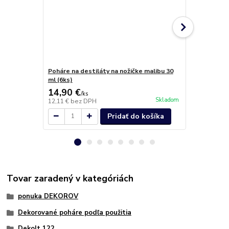
Poháre na destiláty na nožičke malibu 30
Poháre na v
ml (6ks)
(2KS)
14,90 €
24,00 €
/
ks
/
k
Skladom
12,11 €
bez DPH
19,51 €
bez 
Pridať do košíka
Tovar zaradený v kategóriách
ponuka DEKOROV
Dekorované poháre podľa použitia
Dekolt 122