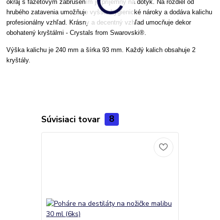
okraj s fazetovým zabrúsením je príjemný na dotyk. Na rozdiel od
hrubého zatavenia umožňuje vyššie hygienické nároky a dodáva kalichu
profesionálny vzhľad. Krásny a decentný vzhľad umocňuje dekor
obohatený kryštálmi -
Crystals from Swarovski®
.
Výška kalichu je 240 mm a šírka 93 mm. Každý kalich obsahuje 2
kryštály.
Súvisiaci tovar
8