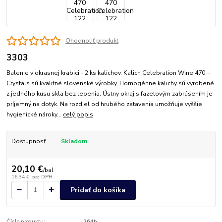
Ohodnotiť produkt
3303
Balenie v okrasnej krabici - 2 ks kalichov. Kalich Celebration Wine 470 –
Crystals sú kvalitné slovenské výrobky. Homogénne kalichy sú vyrobené
z jedného kusu skla bez lepenia. Ústny okraj s fazetovým zabrúsením je
príjemný na dotyk. Na rozdiel od hrubého zatavenia umožňuje vyššie
hygienické nároky...
celý popis
Dostupnosť
Skladom
20,10 €
/
bal
16,34 €
bez DPH
Pridať do košíka
Číslo produktu:
264b