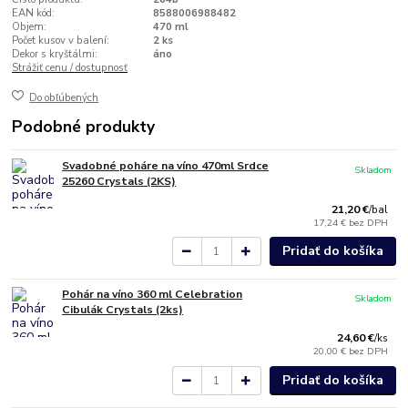
EAN kód:
8588006988482
Objem:
470 ml
Počet kusov v balení:
2 ks
Dekor s kryštálmi:
áno
Strážiť cenu / dostupnosť
Do obľúbených
Podobné produkty
Svadobné poháre na víno 470ml Srdce
Skladom
25260 Crystals (2KS)
21,20 €
/
bal
17,24 €
bez DPH
Pridať do košíka
Pohár na víno 360 ml Celebration
Skladom
Cibulák Crystals (2ks)
24,60 €
/
ks
20,00 €
bez DPH
Pridať do košíka