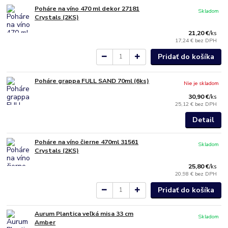
Poháre na víno 470 ml dekor 27181
Skladom
Crystals (2KS)
21,20 €
/
ks
17,24 €
bez DPH
Pridať do košíka
Poháre grappa FULL SAND 70ml (6ks)
Nie je skladom
30,90 €
/
ks
25,12 €
bez DPH
Detail
Poháre na víno čierne 470ml 31561
Skladom
Crystals (2KS)
25,80 €
/
ks
20,98 €
bez DPH
Pridať do košíka
Aurum Plantica veľká misa 33 cm
Skladom
Amber