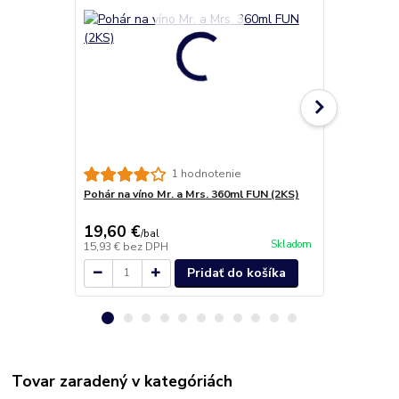
1 hodnotenie
Pohár na víno Mr. a Mrs. 360ml FUN (2KS)
Pohár na pr
flétňa (6KS)
19,60 €
16,60 €
/
bal
/
k
Skladom
15,93 €
bez DPH
13,50 €
bez 
Pridať do košíka
Tovar zaradený v kategóriách