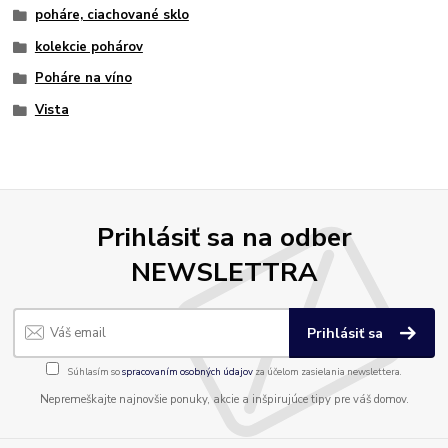
poháre, ciachované sklo
kolekcie pohárov
Poháre na víno
Vista
Prihlásiť sa na odber
NEWSLETTRA
Prihlásiť sa
Súhlasím so
spracovaním osobných údajov
za účelom zasielania newslettera.
Nepremeškajte najnovšie ponuky, akcie a inšpirujúce tipy pre váš domov.