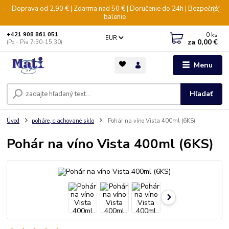
Doprava od 2,90 € | Zdarma nad 50 € | Doručenie do 24h | Bezpečné
balenie
0
ks
+421 908 861 051
EUR
za
0,00 €
(Po - Pia 7:30-15:30)
Menu
Hľadať
Úvod
poháre, ciachované sklo
Pohár na víno Vista 400ml (6KS)
Pohár na víno Vista 400ml (6KS)