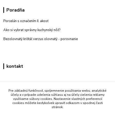
Poradňa
Porcelán s označením II. akosť
Ako si vybrať správny kuchynský nôž?
Bezolovnatý krištáľ verzus olovnatý -
porovnanie
kontakt
Zákaznícka podpora eshop mati
+421 908 861 051
Pre základnú funkčnosť, spríjemnenie používania webu, analytické
účely a v prípade udelenia súhlasu aj na účely cielenia reklamy
(Po - Pia 7:30-15:30)
využívame súbory cookies. Nastavenie vlastných preferencií
cookies môžete kedykoľvek upraviť odkazom v spodnej časti
info@mati.sk
stránok.