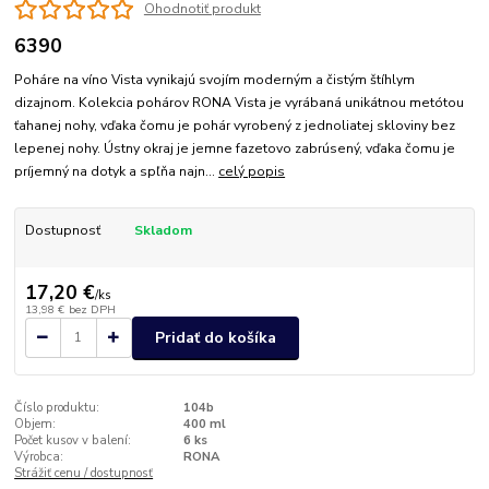
Ohodnotiť produkt
6390
Poháre na víno Vista vynikajú svojím moderným a čistým štíhlym
dizajnom. Kolekcia pohárov RONA Vista je vyrábaná unikátnou metótou
ťahanej nohy, vďaka čomu je pohár vyrobený z jednoliatej skloviny bez
lepenej nohy. Ústny okraj je jemne fazetovo zabrúsený, vďaka čomu je
príjemný na dotyk a spľňa najn...
celý popis
Dostupnosť
Skladom
17,20 €
/
ks
13,98 €
bez DPH
Pridať do košíka
Číslo produktu:
104b
Objem:
400 ml
Počet kusov v balení:
6 ks
Výrobca:
RONA
Strážiť cenu / dostupnosť