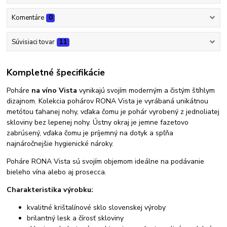
Komentáre
0
Súvisiaci tovar
11
Kompletné špecifikácie
Poháre
na víno Vista
vynikajú svojím moderným a čistým štíhlym
dizajnom. Kolekcia pohárov RONA Vista je vyrábaná unikátnou
metótou ťahanej nohy, vďaka čomu je pohár vyrobený z jednoliatej
skloviny bez lepenej nohy. Ústny okraj je jemne fazetovo
zabrúsený, vďaka čomu je príjemný na dotyk a spľňa
najnáročnejšie hygienické nároky.
Poháre RONA Vista sú svojím objemom ideálne na podávanie
bieleho vína alebo aj prosecca.
Charakteristika výrobku:
kvalitné krištalínové sklo slovenskej výroby
brilantný lesk a čírosť skloviny