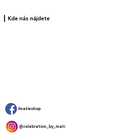
Kde nás nájdete
Kamenná
predajňa: Priemyselná 2, 949 01 Nitra
/matieshop
@celebration_by_mati