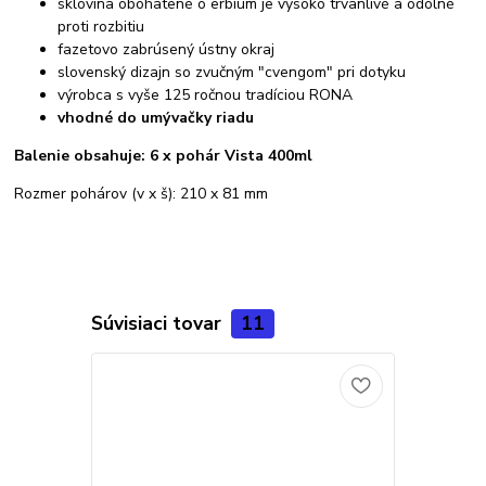
sklovina obohatené o erbium je vysoko trvanlivé a odolné
proti rozbitiu
fazetovo zabrúsený ústny okraj
slovenský dizajn so zvučným "cvengom" pri dotyku
výrobca s vyše 125 ročnou tradíciou RONA
vhodné do umývačky riadu
Balenie obsahuje:
6 x pohár Vista 400ml
Rozmer pohárov (v x š): 210 x 81 mm
Súvisiaci tovar
11