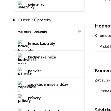
svietniky
KUCHYNSKÉ potreby
Hodno
varenie, pečenie
K tomuto 
hrnce, kastróly
Pridať
kuchynské nože
Komen
panvice
Zatial ni
zapekacie misy a dózy
Pridať
príbory
Súvisia