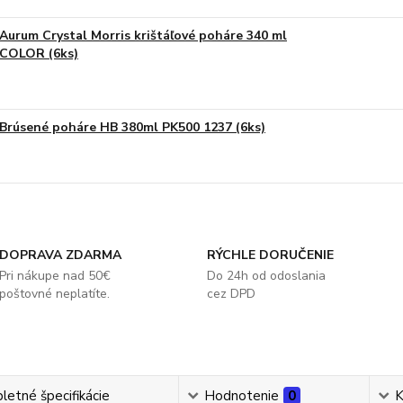
Aurum Crystal Morris krištáľové poháre 340 ml
COLOR (6ks)
Brúsené poháre HB 380ml PK500 1237 (6ks)
DOPRAVA ZDARMA
RÝCHLE DORUČENIE
Pri nákupe nad 50€
Do 24h od odoslania
poštovné neplatíte.
cez DPD
etné špecifikácie
Hodnotenie
0
K