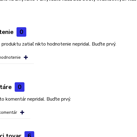
tenie
0
produktu zatiaľ nikto hodnotenie nepridal. Buďte prvý.
 hodnotenie
táre
0
kto komentár nepridal. Buďte prvý.
 komentár
ci tovar
6