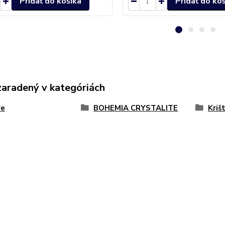
Pridať do košíka
Pridať do ko
zaradený v kategóriách
re
BOHEMIA CRYSTALITE
Kriš