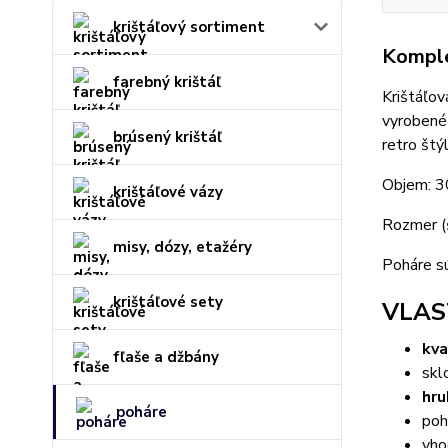
krištáľový sortiment
Komple
farebný krištáľ
Krištáľov
vyrobené 
brúsený krištáľ
retro štý
Objem: 
krištáľové vázy
Rozmer (
misy, dózy, etažéry
Poháre sú
krištáľové sety
VLAS
kva
fľaše a džbány
skl
hru
poháre
poh
vho