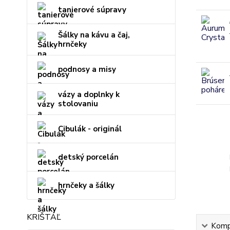
tanierové súpravy
Šálky na kávu a čaj,
hrnčeky
podnosy a misy
vázy a doplnky k
stolovaniu
Cibulák - originál
detský porcelán
hrnčeky a šálky
KRIŠTÁĽ
Kompl