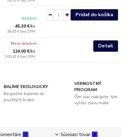
28,05 €
bez DPH
Pridať do košíka
Skladom
45,30 €
/
ks
36,83 €
bez DPH
Nie je skladom
Detail
124,00 €
/
ks
100,81 €
bez DPH
VERNOSTNÝ
BALÍME EKOLOGICKY
PROGRAM
Bezpečné balenie do
Čím viac nakúpite, tým
použitých krabíc
vyššiu zľavu máte
omentáre
0
Súvisiaci tovar
6