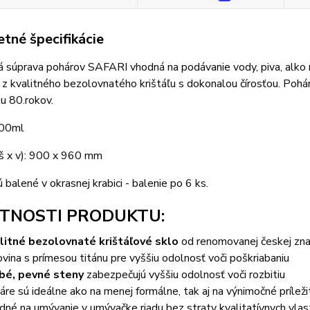
tné špecifikácie
á súprava pohárov SAFARI vhodná na podávanie vody, piva, alko
z kvalitného bezolovnatého krištáľu s dokonalou čírosťou. Pohá
lu 80.rokov.
300ml
š x v): 900 x 960 mm
 balené v okrasnej krabici - balenie po 6 ks.
TNOSTI PRODUKTU:
litné bezolovnaté krištáľové sklo
od renomovanej českej zn
ovina s prímesou titánu pre vyššiu odolnosť voči poškriabaniu
bé, pevné steny
zabezpečujú vyššiu odolnosť voči rozbitiu
áre sú ideálne ako na menej formálne, tak aj na výnimočné príleži
dné na umývanie v umývačke riadu bez straty kvalitatívnych vlas