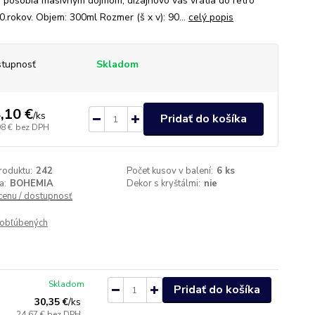
 pôsobia masívnym dojmom, dizajnovo vás vrátia do retro
0.rokov. Objem: 300ml Rozmer (š x v): 90...
celý popis
tupnosť
Skladom
,10 €
/
ks
Pridať do košíka
98 €
bez DPH
roduktu:
242
Počet kusov v balení:
6 ks
a:
BOHEMIA
Dekor s kryštálmi:
nie
 cenu / dostupnosť
obľúbených
Skladom
Pridať do košíka
30,35 €
/
ks
24,67 €
bez DPH