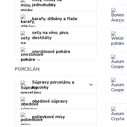
jednohubky
karafy, džbány a fľaše
sety na víno, pivo,
destiláty
zmrzlinové poháre
PORCELÁN
Súpravy porcelánu a
kusovky
obedové súpravy
polievkové misy