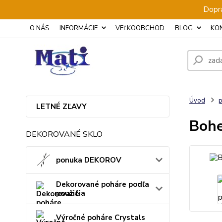
Dopra
O NÁS
INFORMÁCIE
VEĽKOOBCHOD
BLOG
KO
Úvod
p
LETNÉ ZĽAVY
Bohe
DEKOROVANÉ SKLO
ponuka DEKOROV
Dekorované poháre podľa
použitia
Výročné poháre Crystals