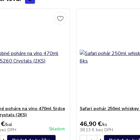
é poháre na víno 470ml Srdce
Safari pohár 250ml whiskey 
rystals (2KS)
 €
46,90 €
/
bal
/
ks
Skladom
bez DPH
38,13 €
bez DPH