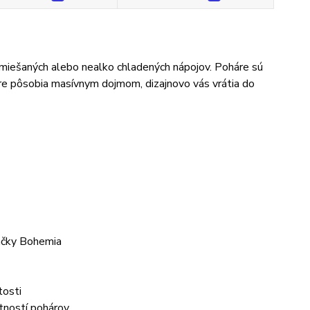
 miešaných alebo nealko chladených nápojov. Poháre sú
re pôsobia masívnym dojmom, dizajnovo vás vrátia do
ačky Bohemia
tosti
tností pohárov