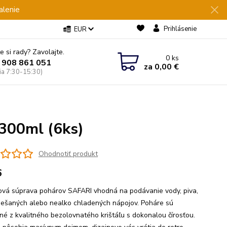
alenie
Prihlásenie
EUR
e si rady? Zavolajte.
0
ks
 908 861 051
za
0,00 €
Pia 7:30-15:30)
 300ml (6ks)
Ohodnotiť produkt
6
ľová súprava pohárov SAFARI vhodná na podávanie vody, piva,
iešaných alebo nealko chladených nápojov. Poháre sú
né z kvalitného bezolovnatého krištáľu s dokonalou čírosťou.