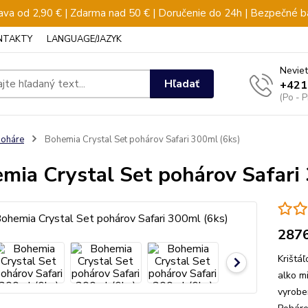
va od 2,90 € | Zdarma nad 50 € | Doručenie do 24h | Bezpečné b
NTAKTY
LANGUAGE/JAZYK
Neviet
Hľadať
+421
(Po - 
oháre
Bohemia Crystal Set pohárov Safari 300ml (6ks)
mia Crystal Set pohárov Safari
287
Krištá
alko m
vyrobe