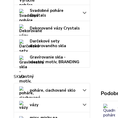
Svadobné poháre
Crystals
Dekorované vázy Crystals
Darčekové sety
dekorovaného skla
Gravírovanie skla -
vlastný motív, BRANDING
SKLO
poháre, ciachované sklo
Podobn
vázy
misy, misky na