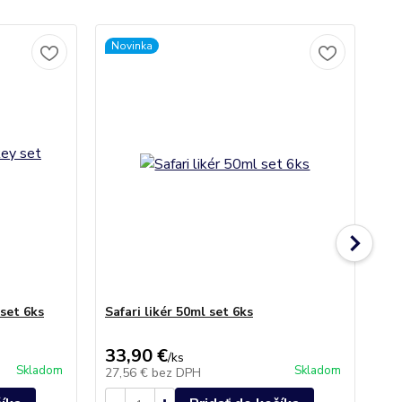
Novinka
set 6ks
Safari likér 50ml set 6ks
Kri
(6k
33,90 €
46
/
ks
Skladom
Skladom
27,56 €
bez DPH
37