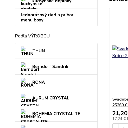
kuchynské doplnky
Jednorázový riad a príbor,
menu boxy
Podľa VÝROBCU
THUN
Berndorf Sandrik
RONA
AURUM CRYSTAL
Svadobn
25260 C
21,20
BOHEMIA CRYSTALITE
17,24 €