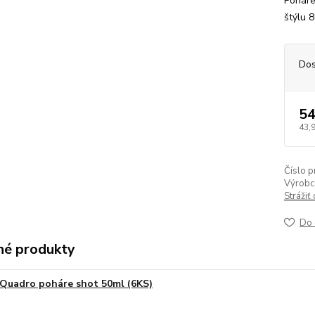
Poháre
štýlu 8
Dos
54
43,
Číslo p
Výrobc
Strážiť
Do 
é produkty
Quadro poháre shot 50ml (6KS)