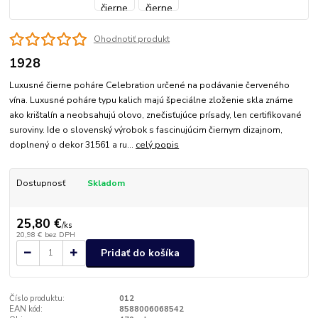
Ohodnotiť produkt
1928
Luxusné čierne poháre Celebration určené na podávanie červeného
vína. Luxusné poháre typu kalich majú špeciálne zloženie skla známe
ako krištalín a neobsahujú olovo, znečisťujúce prísady, len certifikované
suroviny. Ide o slovenský výrobok s fascinujúcim čiernym dizajnom,
doplnený o dekor 31561 a ru...
celý popis
Dostupnosť
Skladom
25,80 €
/
ks
20,98 €
bez DPH
Pridať do košíka
Číslo produktu:
012
EAN kód:
8588006068542