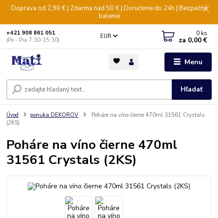
Doprava od 2,90 € | Zdarma nad 50 € | Doručenie do 24h | Bezpečné
balenie
0
ks
+421 908 861 051
EUR
za
0,00 €
(Po - Pia 7:30-15:30)
Menu
Hľadať
Úvod
ponuka DEKOROV
Poháre na víno čierne 470ml 31561 Crystals
(2KS)
Poháre na víno čierne 470ml
31561 Crystals (2KS)