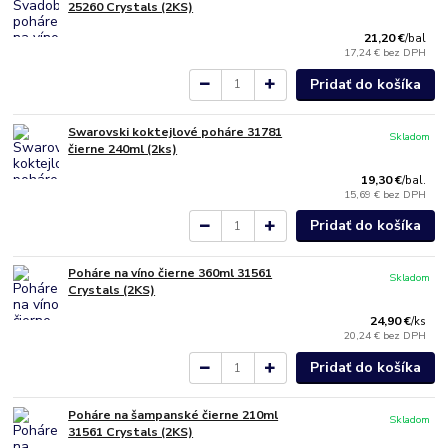
25260 Crystals (2KS)
21,20 €
/
bal
17,24 €
bez DPH
Pridať do košíka
Swarovski koktejlové poháre 31781
Skladom
čierne 240ml (2ks)
19,30 €
/
bal.
15,69 €
bez DPH
Pridať do košíka
Poháre na víno čierne 360ml 31561
Skladom
Crystals (2KS)
24,90 €
/
ks
20,24 €
bez DPH
Pridať do košíka
Poháre na šampanské čierne 210ml
Skladom
31561 Crystals (2KS)