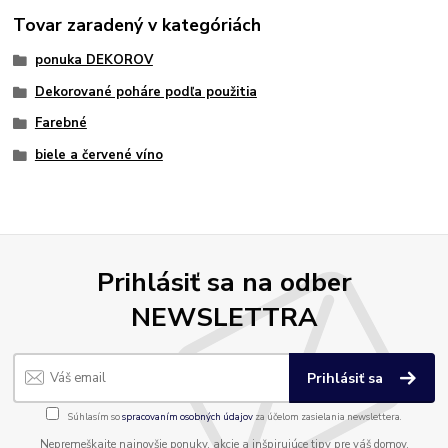
Tovar zaradený v kategóriách
ponuka DEKOROV
Dekorované poháre podľa použitia
Farebné
biele a červené víno
Prihlásiť sa na odber
NEWSLETTRA
Prihlásiť sa
Súhlasím so
spracovaním osobných údajov
za účelom zasielania newslettera.
Nepremeškajte najnovšie ponuky, akcie a inšpirujúce tipy pre váš domov.