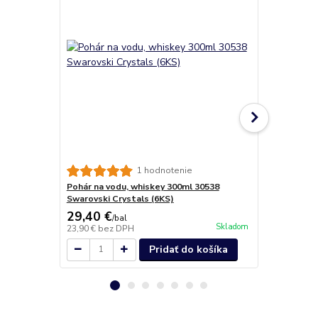
Poháre na de
1 hodnotenie
ml (6ks)
Pohár na vodu, whiskey 300ml 30538
Swarovski Crystals (6KS)
29,40 €
14,90 €
/
bal
/
k
Skladom
23,90 €
bez DPH
12,11 €
bez 
Pridať do košíka