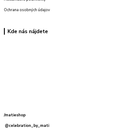
Ochrana osobných údajov
Kde nás nájdete
Kamenná
predajňa: Priemyselná 2, 949 01 Nitra
/matieshop
@celebration_by_mati