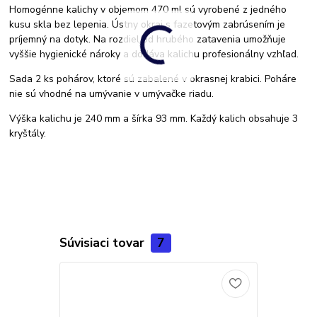
Homogénne kalichy v objemom 470 ml sú vyrobené z jedného
kusu skla bez lepenia. Ústny okraj s fazetovým zabrúsením je
príjemný na dotyk. Na rozdiel od hrubého zatavenia umožňuje
vyššie hygienické nároky a dodáva kalichu profesionálny vzhľad.
Sada 2 ks pohárov, ktoré sú zabalené v okrasnej krabici. Poháre
nie sú vhodné na umývanie v umývačke riadu.
Výška kalichu je 240 mm a šírka 93 mm. Každý kalich obsahuje 3
kryštály.
Súvisiaci tovar
7