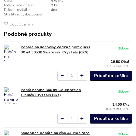
Objem:
470 ml
Počet kusov v balení:
2 ks
Dekor s kryštálmi:
áno
Strážiť cenu / dostupnosť
Do obľúbených
Podobné produkty
Poháre na liehoviny Vodka Spirit glass
Skladom
30 ml 30538 Swarovski Crystals (6KS)
26,80 €
/
bal
21,79 €
bez DPH
Pridať do košíka
Pohár na víno 360 ml Celebration
Skladom
Cibulák Crystals (2ks)
24,60 €
/
ks
20,00 €
bez DPH
Pridať do košíka
Svadobné poháre na víno 470ml Srdce
Skladom