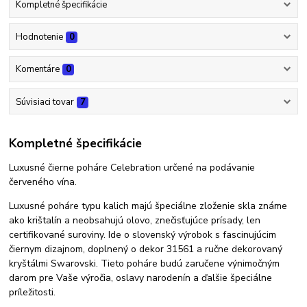
Kompletné špecifikácie
Hodnotenie
0
Komentáre
0
Súvisiaci tovar
7
Kompletné špecifikácie
Luxusné čierne poháre Celebration určené na podávanie
červeného vína.
Luxusné poháre typu kalich majú špeciálne zloženie skla známe
ako krištalín a neobsahujú olovo, znečisťujúce prísady, len
certifikované suroviny. Ide o slovenský výrobok s fascinujúcim
čiernym dizajnom, doplnený o dekor 31561 a ručne dekorovaný
kryštálmi Swarovski. Tieto poháre budú zaručene výnimočným
darom pre Vaše výročia, oslavy narodenín a ďalšie špeciálne
príležitosti.