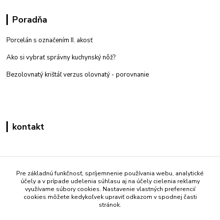
Poradňa
Porcelán s označením II. akosť
Ako si vybrať správny kuchynský nôž?
Bezolovnatý krištáľ verzus olovnatý -
porovnanie
kontakt
Zákaznícka podpora eshop mati
+421 908 861 051
Pre základnú funkčnosť, spríjemnenie používania webu, analytické
účely a v prípade udelenia súhlasu aj na účely cielenia reklamy
(Po - Pia 7:30-15:30)
využívame súbory cookies. Nastavenie vlastných preferencií
cookies môžete kedykoľvek upraviť odkazom v spodnej časti
info@mati.sk
stránok.