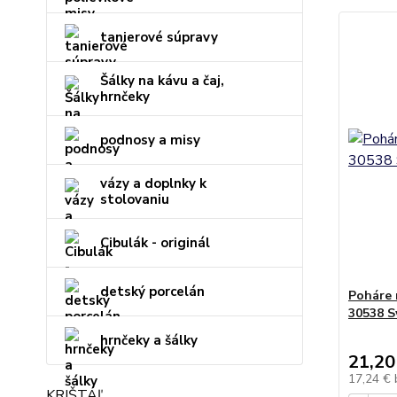
tanierové súpravy
Šálky na kávu a čaj,
hrnčeky
podnosy a misy
vázy a doplnky k
stolovaniu
Cibulák - originál
detský porcelán
Poháre 
30538 S
hrnčeky a šálky
21,20
17,24 €
KRIŠTÁĽ