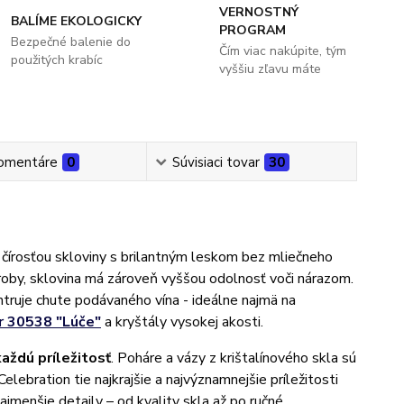
VERNOSTNÝ
BALÍME EKOLOGICKY
PROGRAM
Bezpečné balenie do
Čím viac nakúpite, tým
použitých krabíc
vyššiu zľavu máte
omentáre
0
Súvisiaci tovar
30
čírosťou skloviny s brilantným leskom bez mliečneho
ýroby, sklovina má zároveň vyššou odolnosť voči nárazom.
ntruje chute podávaného vína - ideálne najmä na
r 30538 "Lúče"
a kryštály vysokej akosti.
každú príležitosť
. Poháre a vázy z krištalínového skla sú
lebration tie najkrajšie a najvýznamnejšie príležitosti
ajmenšie detaily – od kvality skla až po ručné