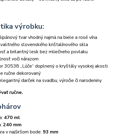
tika výrobku:
lipánový tvar vhodný najmä na biele a rosé vína
valitného slovenského krištalínového skla
osť a brilantný lesk bez mliečneho povlaku
lnosť voči nárazom
r 30538 „Lúče“ doplnený o kryštály vysokej akosti
je ručne dekorovaný
legantný darček na svadbu, výročie či narodeniny
ať ručne.
ohárov
a:
470 ml
a:
240 mm
ra v najširšom bode:
93 mm