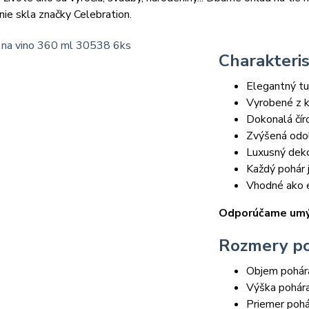
ie skla značky Celebration.
Charakteris
Elegantný tu
Vyrobené z k
Dokonalá čír
Zvýšená odo
Luxusný deko
Každý pohár 
Vhodné ako e
Odporúčame umýv
Rozmery p
Objem pohár
Výška pohár
Priemer pohá