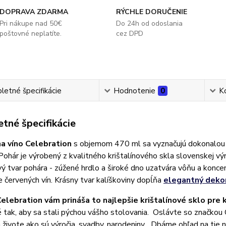
DOPRAVA ZDARMA
RÝCHLE DORUČENIE
Pri nákupe nad 50€
Do 24h od odoslania
poštovné neplatíte.
cez DPD
etné špecifikácie
Hodnotenie
0
K
tné špecifikácie
a víno Celebration
s objemom 470 ml sa vyznačujú dokonalou 
Pohár je výrobený z kvalitného krištalínového skla slovenskej v
ý tvar pohára - zúžené hrdlo a široké dno uzatvára vôňu a konce
 červených vín. Krásny tvar kalíškoviny dopĺňa
elegantný deko
elebration vám prináša to najlepšie krištalínové sklo pre 
 tak, aby sa stali pýchou vášho stolovania. Oslávte so značkou Ce
živote ako sú výročia, svadby, narodeniny... Dbáme ohľad na tie n