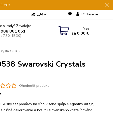
alenie
Prihlásenie
EUR
e si rady? Zavolajte.
0
ks
 908 861 051
za
0,00 €
Pia 7:30-15:30)
rystals (6KS)
0538 Swarovski Crystals
Ohodnotiť produkt
7
luxusný set pohárov na víno v sebe spája elegantný dizajn,
ne ručné dekorovanie a kvalitu slovenského krištalínového