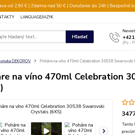
va od 2,90 € | Zdarma nad 50 € | Doručenie do 24h | Bezpečné b
NTAKTY
LANGUAGE/JAZYK
Neviet
Hľadať
+421
(Po - 
ponuka DEKOROV
Poháre na víno 470ml Celebration 30538 Swarovski C
re na víno 470ml Celebration 3
)
347
Tento 
precíz