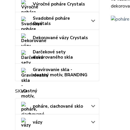
Výročné poháre Crystals
dekorovan
Svadobné poháre
Crystals
Dekorované vázy Crystals
Darčekové sety
dekorovaného skla
Gravírovanie skla -
vlastný motív, BRANDING
SKLO
poháre, ciachované sklo
vázy