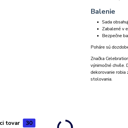
Balenie
Sada obsahu
Zabalené v e
Bezpečne bal
Poháre sú dozdobe
Značka Celebration
výnimočné chvíle. 
dekorovanie robia
stolovania.
ci tovar
30