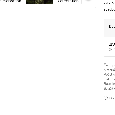
skla. 
svadb
Dos
42
34,
Číslo p
Materiá
Počet k
Dekor s
Balenie
Strážiť
Do 