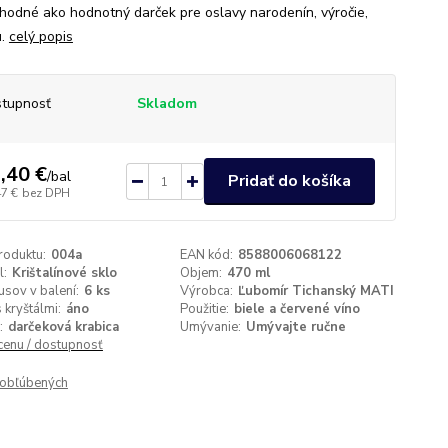
Vhodné ako hodnotný darček pre oslavy narodenín, výročie,
u.
celý popis
tupnosť
Skladom
,40 €
/
bal
Pridať do košíka
47 €
bez DPH
roduktu:
004a
EAN kód:
8588006068122
l:
Krištalínové sklo
Objem:
470 ml
usov v balení:
6 ks
Výrobca:
Ľubomír Tichanský MATI
 kryštálmi:
áno
Použitie:
biele a červené víno
:
darčeková krabica
Umývanie:
Umývajte ručne
 cenu / dostupnosť
obľúbených