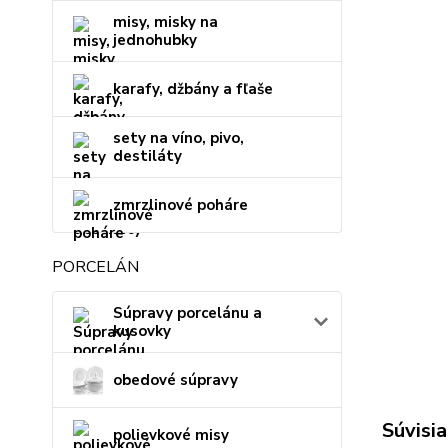
misy, misky na
jednohubky
karafy, džbány a fľaše
sety na víno, pivo,
destiláty
zmrzlinové poháre
PORCELÁN
Súpravy porcelánu a
kusovky
obedové súpravy
Súvisia
polievkové misy