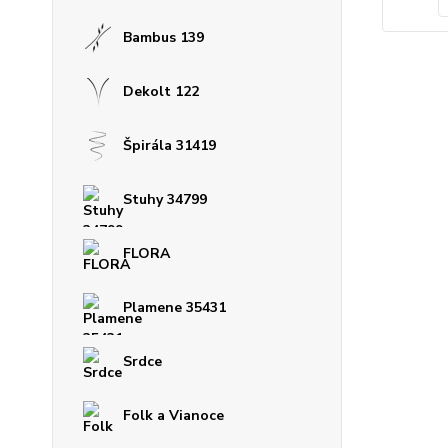
Bambus 139
Dekolt 122
Špirála 31419
Stuhy 34799
FLORA
Plamene 35431
Srdce
Folk a Vianoce