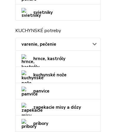
svietniky
KUCHYNSKÉ potreby
varenie, pečenie
hrnce, kastróly
kuchynské nože
panvice
zapekacie misy a dózy
príbory