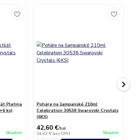
át Platina
Poháre na šampanské 210ml
Dž
+6 ks)
Celebration 30538 Swarovski Crystals
(1
(6KS)
42,60 €
25
/
bal
Skladom
Skladom
34,63 €
bez DPH
20