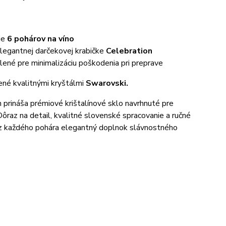
je
6 pohárov na víno
legantnej darčekovej krabičke
Celebration
ené pre minimalizáciu poškodenia pri preprave
né kvalitnými kryštálmi
Swarovski.
 prináša prémiové krištalínové sklo navrhnuté pre
Dôraz na detail, kvalitné slovenské spracovanie a ručné
 z každého pohára elegantný doplnok slávnostného