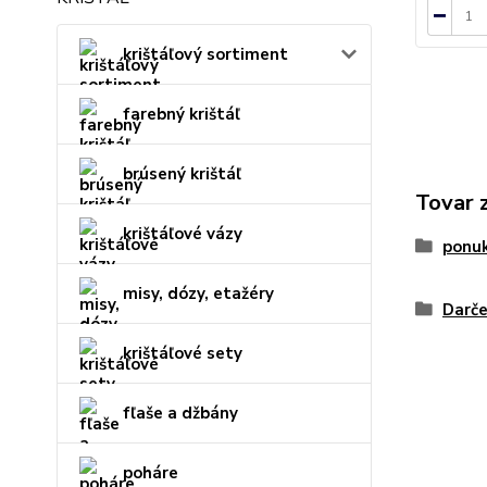
krištáľový sortiment
farebný krištáľ
brúsený krištáľ
Tovar 
krištáľové vázy
ponu
misy, dózy, etažéry
Darče
krištáľové sety
fľaše a džbány
poháre