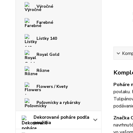
Výročné
Farebné
Lístky 140
Kompl
Royal Gold
Rôzne
Komple
Poháre n
Flowers / Kvety
povlaku. 
Tulipánov
Poľovnícky a rybársky
podávanie
Dekorované poháre podľa
Značka C
použitia
navrhnuté
vo vašom 