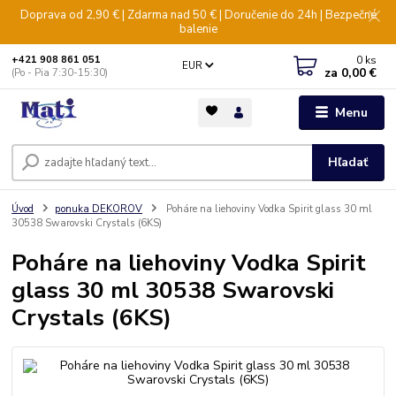
Doprava od 2,90 € | Zdarma nad 50 € | Doručenie do 24h | Bezpečné
balenie
0
ks
+421 908 861 051
EUR
za
0,00 €
(Po - Pia 7:30-15:30)
Menu
Hľadať
Úvod
ponuka DEKOROV
Poháre na liehoviny Vodka Spirit glass 30 ml
30538 Swarovski Crystals (6KS)
Poháre na liehoviny Vodka Spirit
glass 30 ml 30538 Swarovski
Crystals (6KS)