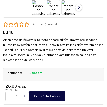
Ohodnotiť produkt
5346
Ak hľadáte darčekové sklo, tieto poháre sú tým pravým pre každého
milovníka ovocných destilátov a liehovín. Svojím klasickým tvarom pekne
"sadnú" do ruky a potešia svojím elegantným dekorom s pravými
kvalitnými kryštálmi. Značka Celebration vám prináša to najlepšie zo
slovenského skla.
celý popis
Dostupnosť
Skladom
26,80 €
/
bal
21,79 €
bez DPH
Pridať do košíka