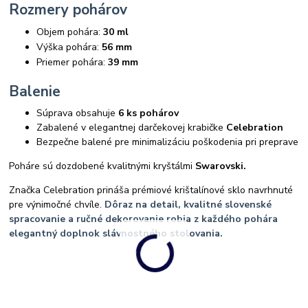
Rozmery pohárov
Objem pohára:
30
ml
Výška pohára:
56
mm
Priemer pohára:
39
mm
Balenie
Súprava obsahuje
6 ks pohárov
Zabalené v elegantnej darčekovej krabičke
Celebration
Bezpečne balené pre minimalizáciu poškodenia pri preprave
Poháre sú dozdobené kvalitnými kryštálmi
Swarovski.
Značka Celebration prináša prémiové krištalínové sklo navrhnuté
pre výnimočné chvíle.
Dôraz na detail, kvalitné slovenské
spracovanie a ručné dekorovanie robia z každého pohára
elegantný doplnok slávnostného stolovania.