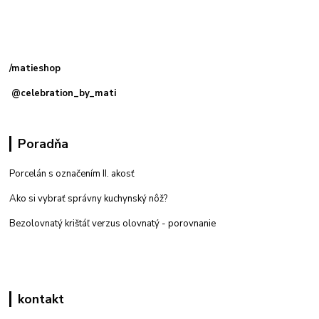
Kamenná
predajňa: Priemyselná 2, 949 01 Nitra
/matieshop
@celebration_by_mati
Poradňa
Porcelán s označením II. akosť
Ako si vybrať správny kuchynský nôž?
Bezolovnatý krištáľ verzus olovnatý -
porovnanie
kontakt