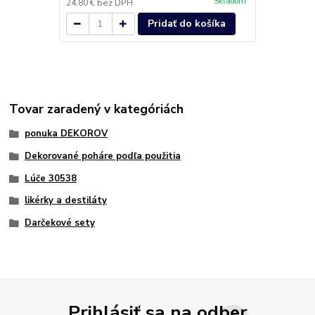
Skladom
24,80 €
bez DPH
28,29 €
bez 
Pridať do košíka
Tovar zaradený v kategóriách
ponuka DEKOROV
Dekorované poháre podľa použitia
Lúče 30538
likérky a destiláty
Darčekové sety
Prihlásiť sa na odber