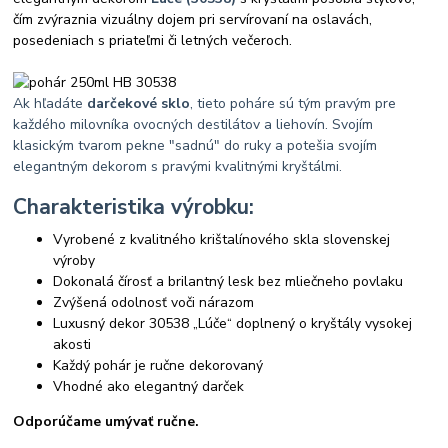
čím zvýraznia vizuálny dojem pri servírovaní na oslavách,
posedeniach s priateľmi či letných večeroch.
Ak hľadáte
darčekové sklo
, tieto poháre sú tým pravým pre
každého milovníka ovocných destilátov a liehovín. Svojím
klasickým tvarom pekne "sadnú" do ruky a potešia svojím
elegantným dekorom s pravými kvalitnými kryštálmi.
Charakteristika výrobku:
Vyrobené z kvalitného krištalínového skla slovenskej
výroby
Dokonalá čírosť a brilantný lesk bez mliečneho povlaku
Zvýšená odolnosť voči nárazom
Luxusný dekor 30538 „Lúče“ doplnený o kryštály vysokej
akosti
Každý pohár je ručne dekorovaný
Vhodné ako elegantný darček
Odporúčame umývať ručne.