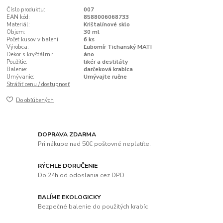
Číslo produktu:
007
EAN kód:
8588006068733
Materiál:
Krištalínové sklo
Objem:
30 ml
Počet kusov v balení:
6 ks
Výrobca:
Ľubomír Tichanský MATI
Dekor s kryštálmi:
áno
Použitie:
likér a destiláty
Balenie:
darčeková krabica
Umývanie:
Umývajte ručne
Strážiť cenu / dostupnosť
Do obľúbených
DOPRAVA ZDARMA
Pri nákupe nad 50€ poštovné neplatíte.
RÝCHLE DORUČENIE
Do 24h od odoslania cez DPD
BALÍME EKOLOGICKY
Bezpečné balenie do použitých krabíc