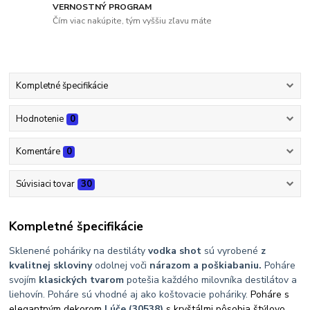
VERNOSTNÝ PROGRAM
Čím viac nakúpite, tým vyššiu zľavu máte
Kompletné špecifikácie
Hodnotenie
0
Komentáre
0
Súvisiaci tovar
30
Kompletné špecifikácie
Sklenené poháriky na destiláty
vodka shot
sú vyrobené
z
kvalitnej skloviny
odolnej voči
nárazom a poškiabaniu.
Poháre
svojím
klasických tvarom
potešia každého milovníka destilátov a
liehovín. Poháre sú vhodné aj ako koštovacie poháriky.
Poháre s
elegantným dekorom
Lúče (30538)
s kryštálmi pôsobia štýlovo,