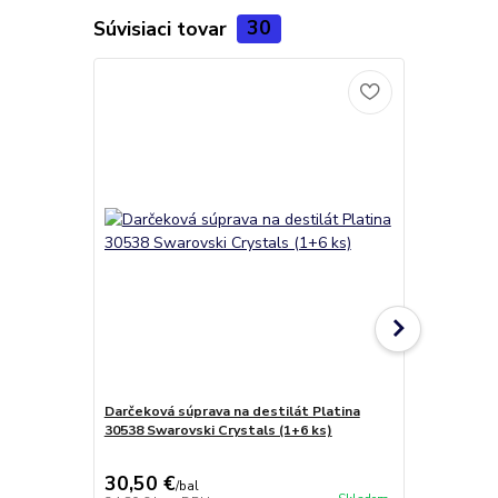
Súvisiaci tovar
30
TOP produkt
Darčeková súprava na destilát Platina
Luxusný set
30538 Swarovski Crystals (1+6 ks)
Swarovski Cr
30,50 €
34,80 €
/
bal
/
b