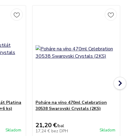
át Platina
Poháre na víno 470ml Celebration
Ka
+6 ks)
30538 Swarovski Crystals (2KS)
Cry
21,20 €
21
/
bal
Skladom
Skladom
17,24 €
bez DPH
17