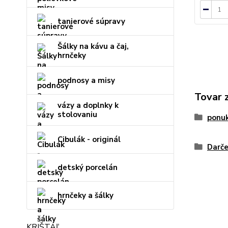
tanierové súpravy
Šálky na kávu a čaj,
hrnčeky
podnosy a misy
Tovar 
vázy a doplnky k
stolovaniu
ponu
Cibulák - originál
Darče
detský porcelán
hrnčeky a šálky
KRIŠTÁĽ