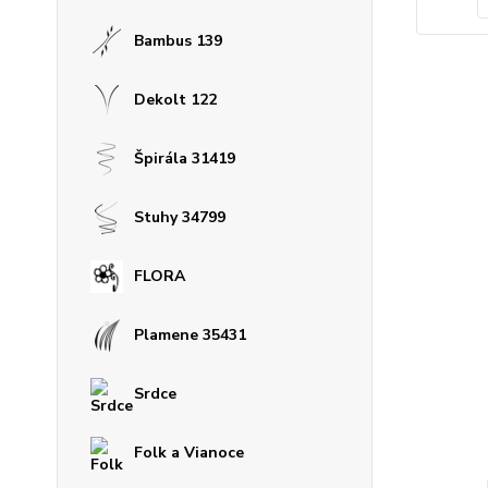
Bambus 139
Dekolt 122
Špirála 31419
Stuhy 34799
FLORA
Plamene 35431
Srdce
Folk a Vianoce