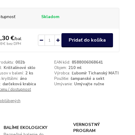
tupnosť
Skladom
,30 €
/
bal
Pridať do košíka
69 €
bez DPH
roduktu:
002b
EAN kód:
8588006068641
l:
Krištalínové sklo
Objem:
210 ml
usov v balení:
2 ks
Výrobca:
Ľubomír Tichanský MATI
 kryštálmi:
áno
Použitie:
šampanské a sekt
:
darčeková krabica
Umývanie:
Umývajte ručne
 cenu / dostupnosť
obľúbených
VERNOSTNÝ
BALÍME EKOLOGICKY
PROGRAM
Bezpečné balenie do