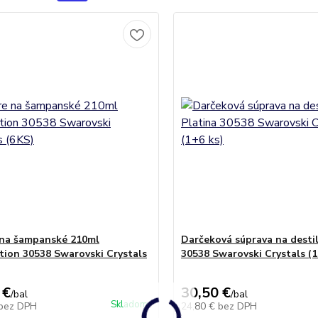
na šampanské 210ml
Darčeková súprava na destil
tion 30538 Swarovski Crystals
30538 Swarovski Crystals (1
 €
30,50 €
/
bal
/
bal
Skladom
bez DPH
24,80 €
bez DPH