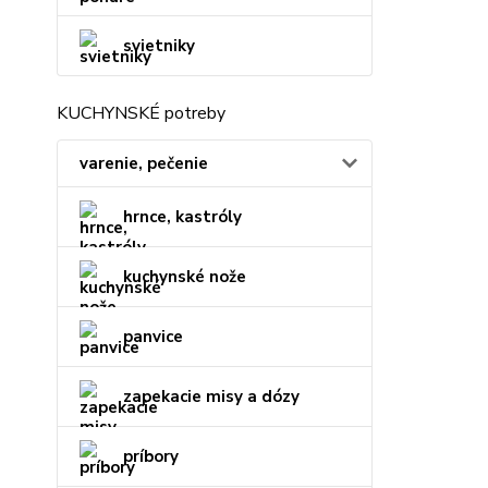
svietniky
KUCHYNSKÉ potreby
varenie, pečenie
hrnce, kastróly
kuchynské nože
panvice
zapekacie misy a dózy
príbory