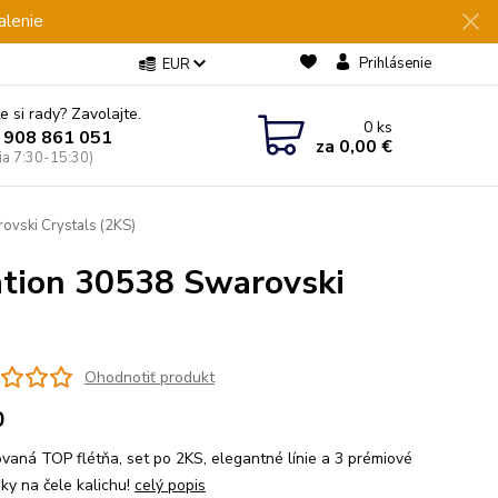
alenie
Prihlásenie
EUR
e si rady? Zavolajte.
0
ks
 908 861 051
za
0,00 €
Pia 7:30-15:30)
vski Crystals (2KS)
tion 30538 Swarovski
Ohodnotiť produkt
0
vaná TOP flétňa, set po 2KS, elegantné línie a 3 prémiové
ky na čele kalichu!
celý popis