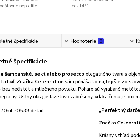
poštovné neplatíte.
cez DPD
etné špecifikácie
Hodnotenie
0
K
tné špecifikácie
na šampanské, sekt alebo prosecco
elegatného tvaru s obj
h chvíľ.
Značka Celebration
vám prináša
to najlepšie zo slo
 - bez nečistôt a mliečneho povlaku. Poháre sú vyrábané metóto
ej nohy. Ústny okraj je fazetovo zabrúsený, vďaka čomu je príjem
„Perfektný darče
Značka Celebrat
Krásny vzhľad pod