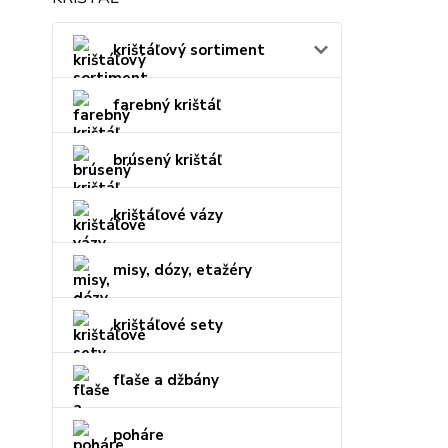
krištáľový sortiment
farebný krištáľ
brúsený krištáľ
krištáľové vázy
misy, dózy, etažéry
krištáľové sety
fľaše a džbány
poháre