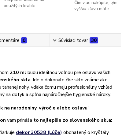
Čím viac nakúpite, tým
použitých krabíc
vyššiu zľavu máte
omentáre
0
Súvisiaci tovar
30
emom
210 ml
budú ideálnou voľnou pre oslavu vašich
venského skla
. Ide o dokonale číre sklo známe ako
u ťahanej nohy, vďaka čomu majú profesionálny vzhľad
ný na dotyk a spľňa najnáročnejšie hygienické nároky.
k na narodeniny, výročie alebo oslavu“
ion
vám prináša
to najlepšie zo slovenského skla:
čiarkuje
dekor 30538 (Lúče)
obohatený o kryštály