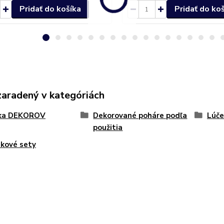
Pridať do košíka
Pridať do ko
zaradený v kategóriách
ka DEKOROV
Dekorované poháre podľa
Lúče
použitia
kové sety