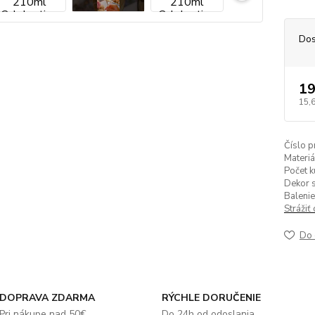
Dos
19
15,
Číslo p
Materiá
Počet k
Dekor s
Balenie
Strážiť
Do 
DOPRAVA ZDARMA
RÝCHLE DORUČENIE
Pri nákupe nad 50€
Do 24h od odoslania