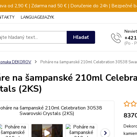
va od 2,90 € | Zdarma nad 50 € | Doručenie do 24h | Bezpečné b
NTAKTY
LANGUAGE/JAZYK
Neviet
Hľadať
+421
(Po - 
ponuka DEKOROV
Poháre na šampanské 210ml Celebration 30538 Swaro
re na šampanské 210ml Celebra
tals (2KS)
837
Dekoro
kamien