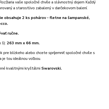
Rozžiaria vaše spoločné chvíle a slávnostný dojem Každý
orovaný a starostlivo zabalený v darčekovom balení.
e obsahuje 2 ks pohárov - fletne na šampanské,
ecco.
ať ručne.
 š):
263 mm x 66 mm.
ek pre blízkeho alebo chcete spríjemniť spoločné chvíle s
a je tou ideálnou voľbou.
né kvalitnými kryštálmi
Swarovski.