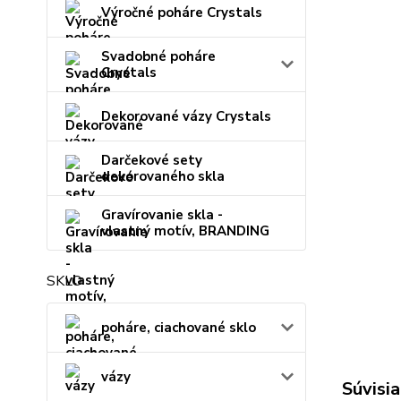
Výročné poháre Crystals
Svadobné poháre
Crystals
Dekorované vázy Crystals
Darčekové sety
dekorovaného skla
Gravírovanie skla -
vlastný motív, BRANDING
SKLO
poháre, ciachované sklo
vázy
Súvisia