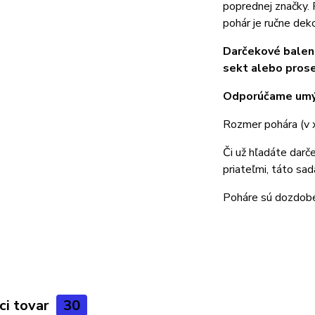
poprednej značky. 
pohár je ručne dek
Darčekové baleni
sekt alebo pros
Odporúčame umýv
Rozmer pohára (v x
Či už hľadáte darč
priateľmi, táto sad
Poháre sú dozdobe
ci tovar
30