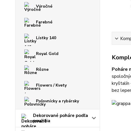
Výročné
Farebné
Lístky 140
Kompl
Royal Gold
Komple
Poháre 
Rôzne
spoločnýc
kryštalín
Flowers / Kvety
bez lepen
Poľovnícky a rybársky
Dekorované poháre podľa
použitia