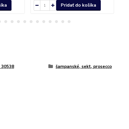
šíka
Pridať do košíka
 30538
šampanské, sekt, prosecco