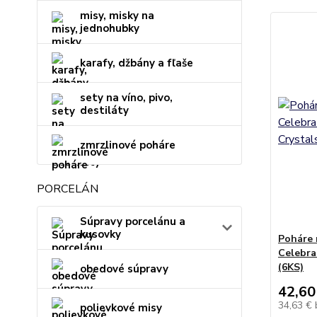
misy, misky na
jednohubky
karafy, džbány a fľaše
sety na víno, pivo,
destiláty
zmrzlinové poháre
PORCELÁN
Súpravy porcelánu a
kusovky
Poháre 
Celebra
(6KS)
obedové súpravy
42,60
34,63 €
polievkové misy