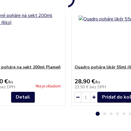
 poháre na sekt 200ml Plameň
Quadro poháre likér 55ml (
0 €
28,90 €
/
ks
/
ks
Nie je skladom
bez DPH
23,50 €
bez DPH
Detail
Pridať do ko