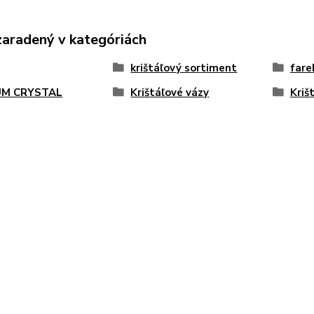
zaradený v kategóriách
krištáľový sortiment
fare
M CRYSTAL
Krištáľové vázy
Kriš