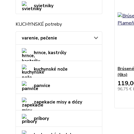
svietniky
KUCHYNSKÉ potreby
varenie, pečenie
hrnce, kastróly
Brúsené
kuchynské nože
(6ks)
119,0
panvice
96,75 €
zapekacie misy a dózy
príbory