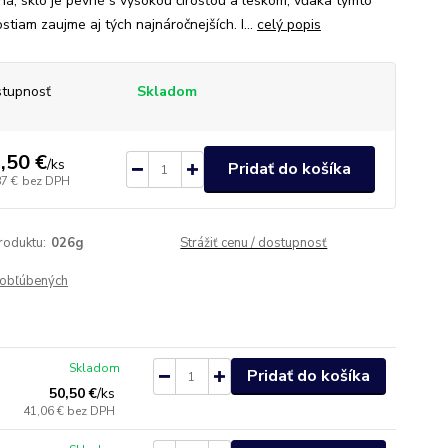
ná, sklo je pevné s vysokou čírosťou a leskom, vďaka týmto
stiam zaujme aj tých najnáročnejších. I...
celý popis
tupnosť
Skladom
,50 €
/
ks
Pridať do košíka
87 €
bez DPH
roduktu:
026g
Strážiť cenu / dostupnosť
obľúbených
Skladom
Pridať do košíka
50,50 €
/
ks
41,06 €
bez DPH