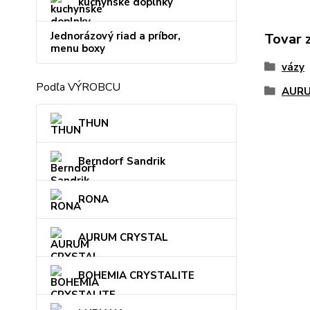
kuchynské doplnky
Jednorázový riad a príbor,
Tovar 
menu boxy
vázy
Podľa VÝROBCU
AURU
THUN
Berndorf Sandrik
RONA
AURUM CRYSTAL
BOHEMIA CRYSTALITE