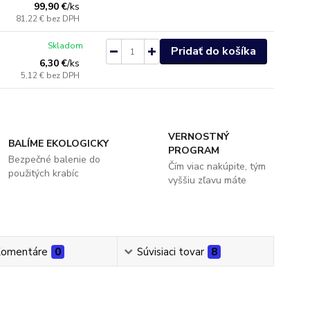
99,90 €
/
ks
81,22 €
bez DPH
Skladom
Pridať do košíka
6,30 €
/
ks
5,12 €
bez DPH
VERNOSTNÝ
BALÍME EKOLOGICKY
PROGRAM
Bezpečné balenie do
Čím viac nakúpite, tým
použitých krabíc
vyššiu zľavu máte
omentáre
0
Súvisiaci tovar
8