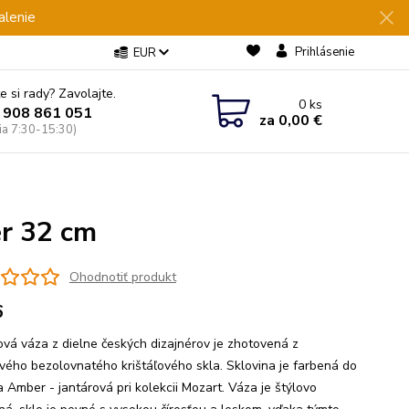
alenie
Prihlásenie
EUR
e si rady? Zavolajte.
0
ks
 908 861 051
za
0,00 €
Pia 7:30-15:30)
r 32 cm
Ohodnotiť produkt
6
ľová váza z dielne českých dizajnérov je zhotovená z
vého bezolovnatého krištáľového skla. Sklovina je farbená do
a Amber - jantárová pri kolekcii Mozart. Váza je štýlovo