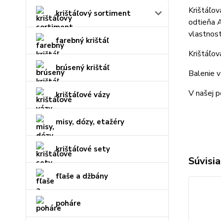
Krištáľov
krištáľový sortiment
odtieňa A
vlastnost
farebný krištáľ
Krištáľov
brúsený krištáľ
Balenie v
V našej p
krištáľové vázy
misy, dózy, etažéry
krištáľové sety
Súvisia
fľaše a džbány
poháre