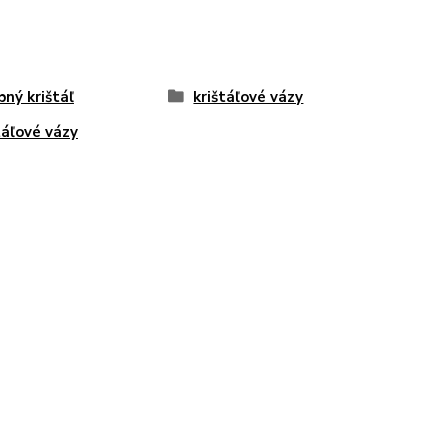
bný krištáľ
krištáľové vázy
táľové vázy