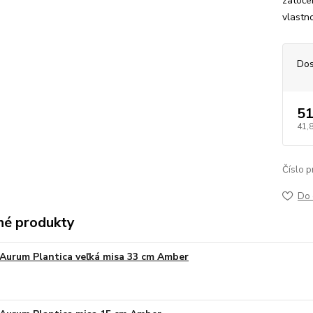
zatoče
vlastno
Dos
51
41,
Číslo p
Do 
é produkty
Aurum Plantica veľká misa 33 cm Amber