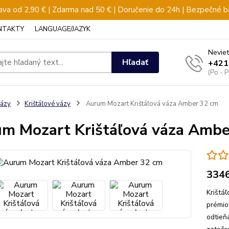
va od 2,90 € | Zdarma nad 50 € | Doručenie do 24h | Bezpečné b
NTAKTY
LANGUAGE/JAZYK
Neviet
Hľadať
+421
(Po - 
ázy
Krištáľové vázy
Aurum Mozart Krištáľová váza Amber 32 cm
m Mozart Krištáľová váza Ambe
334
Krištá
prémio
odtieň