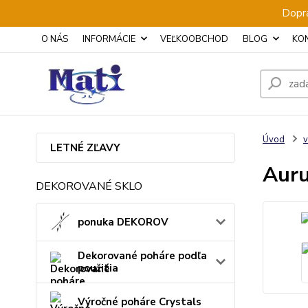
Dopra
O NÁS
INFORMÁCIE
VEĽKOOBCHOD
BLOG
KO
Úvod
v
LETNÉ ZĽAVY
Auru
DEKOROVANÉ SKLO
ponuka DEKOROV
Dekorované poháre podľa
použitia
Výročné poháre Crystals