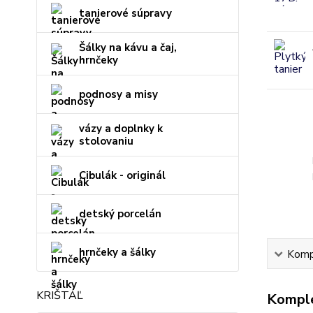
tanierové súpravy
Šálky na kávu a čaj,
hrnčeky
podnosy a misy
vázy a doplnky k
stolovaniu
Cibulák - originál
detský porcelán
hrnčeky a šálky
Kompl
KRIŠTÁĽ
Komple