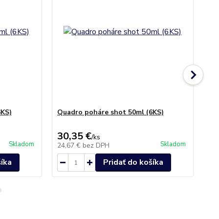
6KS)
Quadro poháre shot 50ml (6KS)
Au
no
30,35 €
38
/
ks
Skladom
Skladom
24,67 €
bez DPH
31
šíka
Pridať do košíka