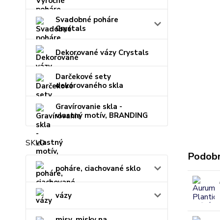
Svadobné poháre
Crystals
Dekorované vázy Crystals
Darčekové sety
dekorovaného skla
Gravírovanie skla -
vlastný motív, BRANDING
SKLO
Podobn
poháre, ciachované sklo
vázy
misy, misky na