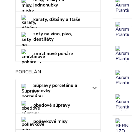
jednohubky
karafy, džbány a fľaše
sety na víno, pivo,
destiláty
zmrzlinové poháre
PORCELÁN
Súpravy porcelánu a
kusovky
obedové súpravy
polievkové misy