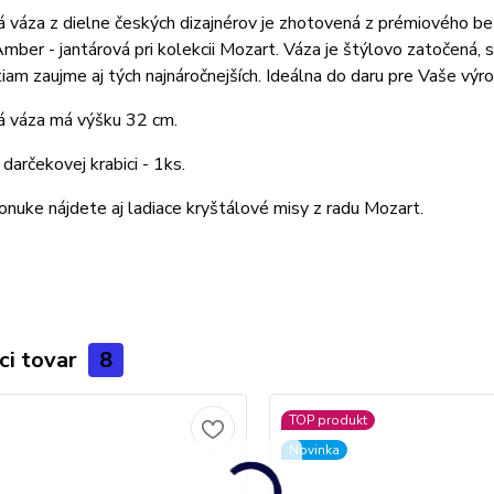
á váza z dielne českých dizajnérov je zhotovená z prémiového be
mber - jantárová pri kolekcii Mozart. Váza je štýlovo zatočená,
iam zaujme aj tých najnáročnejších. Ideálna do daru pre Vaše výroč
á váza má výšku 32 cm.
 darčekovej krabici - 1ks.
onuke nájdete aj ladiace kryštálové misy z radu Mozart.
ci tovar
8
TOP produkt
Novinka