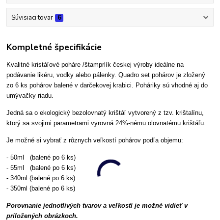
Súvisiaci tovar
6
Kompletné špecifikácie
Kvalitné kristáľové poháre /štamprlík českej výroby ideálne na
podávanie likéru, vodky alebo pálenky.
Quadro set pohárov je zložený
zo 6 ks pohárov balené v darčekovej krabici. Poháriky sú vhodné aj do
umývačky riadu.
Jedná sa o ekologický bezolovnatý krištáľ vytvorený z tzv. krištalínu,
ktorý sa svojimi parametrami vyrovná 24%-nému olovnatému krištáľu.
Je možné si vybrať z rôznych veľkostí pohárov podľa objemu:
- 50ml (balené po 6 ks)
- 55ml (balené po 6 ks)
- 340ml (balené po 6 ks)
- 350ml (balené po 6 ks)
Porovnanie jednotlivých tvarov a veľkostí je možné vidieť v
priložených obrázkoch.