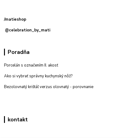
Kamenná
predajňa: Priemyselná 2, 949 01 Nitra
/matieshop
@celebration_by_mati
Poradňa
Porcelán s označením II. akosť
Ako si vybrať správny kuchynský nôž?
Bezolovnatý krištáľ verzus olovnatý -
porovnanie
kontakt
Zákaznícka podpora eshop mati