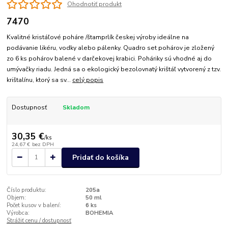
Ohodnotiť produkt
7470
Kvalitné kristáľové poháre /štamprlík českej výroby ideálne na
podávanie likéru, vodky alebo pálenky. Quadro set pohárov je zložený
zo 6 ks pohárov balené v darčekovej krabici. Poháriky sú vhodné aj do
umývačky riadu. Jedná sa o ekologický bezolovnatý krištáľ vytvorený z tzv.
krištalínu, ktorý sa sv...
celý popis
Dostupnosť
Skladom
30,35 €
/
ks
24,67 €
bez DPH
Pridať do košíka
Číslo produktu:
205a
Objem:
50 ml
Počet kusov v balení:
6 ks
Výrobca:
BOHEMIA
Strážiť cenu / dostupnosť