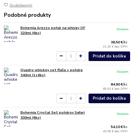
Do obľúbených
Podobné produkty
Bohemia Arezzo pohár na whisky OF
Skladom
320ml (6ks)
38,50 €
/
ks
31,30 €
bez DPH
Pridať do košíka
Quadro whiskey set fľaša + poháre
Skladom
340ml (1+6ks)
84,90 €
/
ks
69,02 €
bez DPH
Pridať do košíka
Bohemia Crystal Set pohárov Safari
Skladom
300ml (6ks)
54,10 €
/
ks
43,98 €
bez DPH