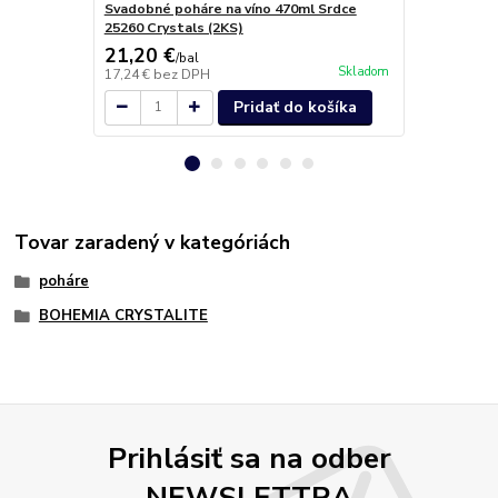
Svadobné poháre na víno 470ml Srdce
Quadro pohá
25260 Crystals (2KS)
21,20 €
28,90 €
/
bal
/
k
Skladom
17,24 €
bez DPH
23,50 €
bez 
Pridať do košíka
Tovar zaradený v kategóriách
poháre
BOHEMIA CRYSTALITE
Prihlásiť sa na odber
NEWSLETTRA