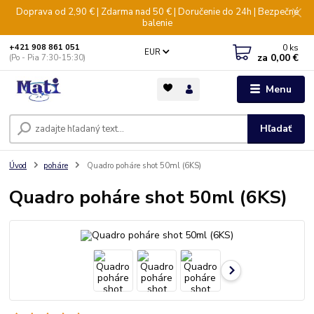
Doprava od 2,90 € | Zdarma nad 50 € | Doručenie do 24h | Bezpečné
balenie
0
ks
+421 908 861 051
EUR
za
0,00 €
(Po - Pia 7:30-15:30)
Menu
Hľadať
Úvod
poháre
Quadro poháre shot 50ml (6KS)
Quadro poháre shot 50ml (6KS)