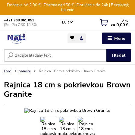
Doprava od 2,90 € | Zdarma nad 50 € | Doručenie do 24h | Bezpečné
balenie
0
ks
+421 908 861 051
EUR
za
0,00 €
(Po - Pia 7:30-15:30)
Menu
Hľadať
Úvod
panvice
Rajnica 18 cm s pokrievkou Brown Granite
Rajnica 18 cm s pokrievkou Brown
Granite