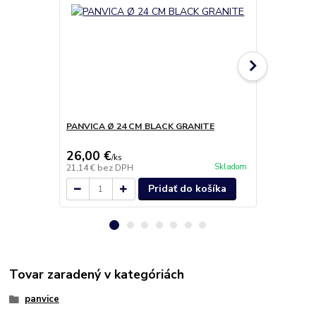
PANVICA Ø 24 CM BLACK GRANITE
Damaškový n
26,00 €
119,90 
/
ks
Skladom
21,14 €
bez DPH
97,48 €
bez 
Pridať do košíka
Tovar zaradený v kategóriách
panvice