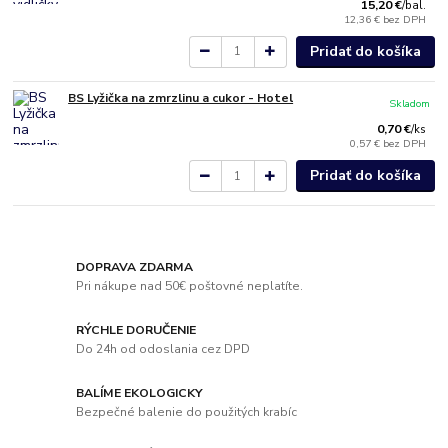
15,20 €
/
bal.
12,36 €
bez DPH
Pridať do košíka
BS Lyžička na zmrzlinu a cukor - Hotel
Skladom
0,70 €
/
ks
0,57 €
bez DPH
Pridať do košíka
DOPRAVA ZDARMA
Pri nákupe nad 50€ poštovné neplatíte.
RÝCHLE DORUČENIE
Do 24h od odoslania cez DPD
BALÍME EKOLOGICKY
Bezpečné balenie do použitých krabíc