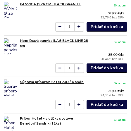
PANVICA Ø 26 CM BLACK GRANITE
Skladom
28,00 €
/
ks
22,76 €
bez DPH
Pridať do košíka
Nepriľnavá panvica ILAG BLACK LINE 28
Skladom
cm
35,00 €
/
ks
28,46 €
bez DPH
Pridať do košíka
Súprava príborov Hotel 24D / 6 osôb
Skladom
30,00 €
/
ks
24,39 €
bez DPH
Pridať do košíka
Príbor Hotel - vidličky stolové
Skladom
Berndorf Sandrik (12ks)