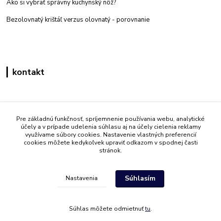
Ako si vybrať správny kuchynský nôž?
Bezolovnatý krištáľ verzus olovnatý -
porovnanie
kontakt
Zákaznícka podpora eshop mati
+421 908 861 051
Pre základnú funkčnosť, spríjemnenie používania webu, analytické
účely a v prípade udelenia súhlasu aj na účely cielenia reklamy
(Po - Pia 7:30-15:30)
využívame súbory cookies. Nastavenie vlastných preferencií
cookies môžete kedykoľvek upraviť odkazom v spodnej časti
info@mati.sk
stránok.
Súhlasím
Nastavenia
Súhlas môžete odmietnuť
tu
.
Vytvorené na
Eshop-rychlo.sk