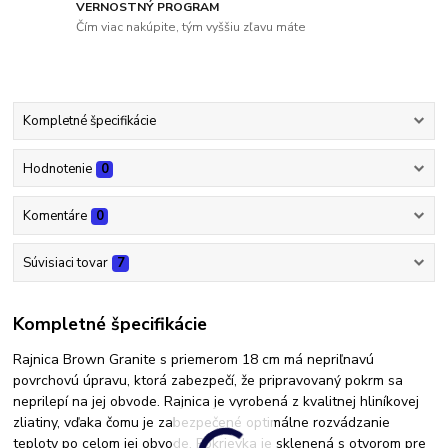
VERNOSTNÝ PROGRAM
Čím viac nakúpite, tým vyššiu zľavu máte
Kompletné špecifikácie
Hodnotenie
0
Komentáre
0
Súvisiaci tovar
7
Kompletné špecifikácie
Rajnica Brown Granite s priemerom 18 cm má nepriľnavú
povrchovú úpravu, ktorá zabezpečí, že pripravovaný pokrm sa
neprilepí na jej obvode. Rajnica je vyrobená z kvalitnej hliníkovej
zliatiny, vďaka čomu je zabezpečené optimálne rozvádzanie
teploty po celom jej obvode. Pokrievka je sklenená s otvorom pre