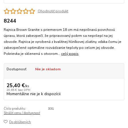
Ohodnotiť produkt
8244
Rajnica Brown Granite s priemerom 18 cm má nepriľnavú povrchovú
úpravu, ktorá zabezpečí, že pripravovaný pokrm sa neprilepí na jej
obvode. Rajnica je vyrobená z kvalitnej hliníkovej zliatiny, vďaka čomu je
zabezpečené optimálne rozvádzanie teploty po celom jej obvode.
Pokrievka je sklenená s otvorom...
celý popis
Dostupnosť
Nie je skladom
25,40 €
/
ks
20,65 €
bez DPH
Momentálne nie je k dispozícii
Číslo produktu:
331
Strážiť cenu / dostupnosť
Do obľúbených