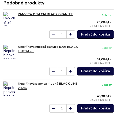
Podobné produkty
PANVICA Ø 24 CM BLACK GRANITE
Skladom
26,00 €
/
ks
21,14 €
bez DPH
Pridať do košíka
Nepriľnavá hlboká panvica ILAG BLACK
Skladom
LINE 24 cm
31,00 €
/
ks
25,20 €
bez DPH
Pridať do košíka
Nepriľnavá panvica hlboká BLACK LINE
Skladom
28 cm
40,30 €
/
ks
32,76 €
bez DPH
Pridať do košíka