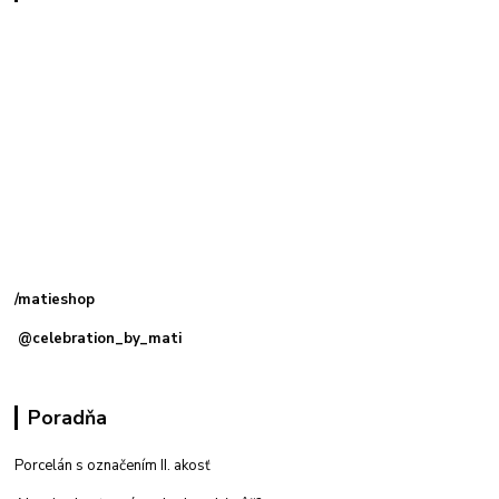
Kamenná
predajňa: Priemyselná 2, 949 01 Nitra
/matieshop
@celebration_by_mati
Poradňa
Porcelán s označením II. akosť