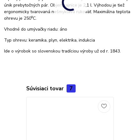
únik prebytočných pár. Objem rajnice je 2,1 l. Výhodou je tiež
ergonomicky tvarovaná nešmykľavá rukoväť. Maximálna teplota
ohrevu je 250⁰C.
Vhodné do umývačky riadu: áno
Typ ohrevu: keramika, plyn, elektrika, indukcia
Ide o výrobok so slovenskou tradíciou výroby už od r. 1843.
Súvisiaci tovar
7
Akcia
Doprava ZA