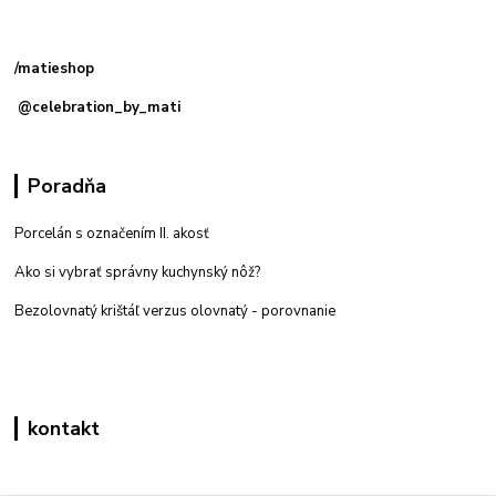
Kamenná
predajňa: Priemyselná 2, 949 01 Nitra
/matieshop
@celebration_by_mati
Poradňa
Porcelán s označením II. akosť
Ako si vybrať správny kuchynský nôž?
Bezolovnatý krištáľ verzus olovnatý -
porovnanie
kontakt
Zákaznícka podpora eshop mati