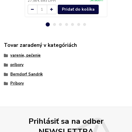
Skladom
27,56 €
bez DPH
35,41 €
bez 
Pridať do košíka
Tovar zaradený v kategóriách
varenie, pečenie
príbory
Berndorf Sandrik
Príbory
Prihlásiť sa na odber
NEWSLETTRA