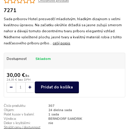
Ohodnotiť produkt
7271
Sada príborov Hotel presvedčí mladistvým, hladkým dizajnom s veľmi
kvalitnou úpravou. Na začiatku okrúhle držadlá sa jasne zužujú smerom
nahor a dávajú tomuto decentnému tvaru príboru elegantný vzhľad.
Nádherne vyleštené plochy, jasné tvary a kvalitný materiál robia z tohto
nadčasového príboru príbo...
celý popis
Dostupnosť
Skladom
30,00 €
/
ks
24,39 €
bez DPH
Pridať do košíka
Číslo produktu:
307
Objem:
24 dielna sada
Počet kusov v balení:
1 sada
Výrobca:
BERNDORF SANDRIK
Dekor s kryštálmi:
nie
Strážiť cenu / dostupnosť