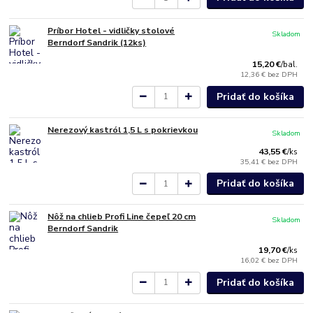
Príbor Hotel - vidličky stolové
Skladom
Berndorf Sandrik (12ks)
15,20 €
/
bal.
12,36 €
bez DPH
Pridať do košíka
Nerezový kastról 1,5 L s pokrievkou
Skladom
43,55 €
/
ks
35,41 €
bez DPH
Pridať do košíka
Nôž na chlieb Profi Line čepeľ 20 cm
Skladom
Berndorf Sandrik
19,70 €
/
ks
16,02 €
bez DPH
Pridať do košíka