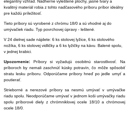
elegantný vzhľad. Nádherne vyleštené plochy, jasné tvary a
kvalitný materiál robia z tohto nadčasového príboru príbor ideálny
pre každú príležitosť.
Tieto príbory sú vyrobené z chrómu 18/0 a sú vhodné aj do
umývačiek riadu. Typ povrchovej úpravy - leštené.
V 24 dielnej sade nájdete: 6 ks stolovej lyžice, 6 ks stolového
nožíka, 6 ks stolovej vidličky a 6 ks lyžičky na kávu. Balené spolu,
v jednej krabici.
Upozornenie:
Príbory si vyžadujú osobitnú starostlivosť. Na
príboroch by nemali zaschnúť kúsky potravín, čo môže spôsobiť
stratu lesku príboru. Odporúčame príbory hneď po jedle umyť a
poutierať.
Strieborné a nerezové príbory sa nesmú umývať v umývačke
riadu spolu. Neodporúčame umývať v jednom koši umývačky riadu
spolu príborové diely z chrómniklovej ocele 18/10 a chrómovej
ocele 18/0.