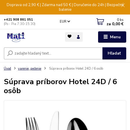
Doprava od 2,90 € | Zdarma nad 50 € | Doručenie do 24h | Bezpečné
balenie
0
ks
+421 908 861 051
EUR
za
0,00 €
(Po - Pia 7:30-15:30)
Menu
Hľadať
Úvod
varenie, pečenie
Súprava príborov Hotel 24D / 6 osôb
Súprava príborov Hotel 24D / 6
osôb