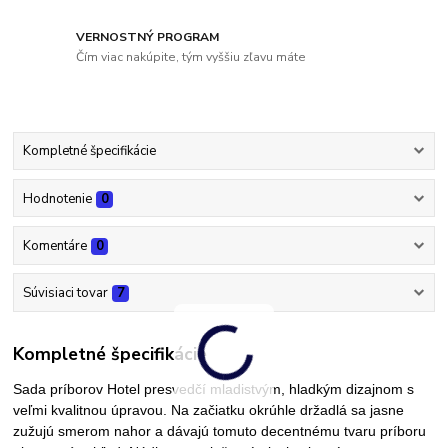
VERNOSTNÝ PROGRAM
Čím viac nakúpite, tým vyššiu zľavu máte
Kompletné špecifikácie
Hodnotenie
0
Komentáre
0
Súvisiaci tovar
7
Kompletné špecifikácie
Sada príborov
Hotel presvedčí mladistvým, hladkým dizajnom s
veľmi kvalitnou úpravou. Na začiatku okrúhle držadlá sa jasne
zužujú smerom nahor a dávajú tomuto decentnému tvaru príboru