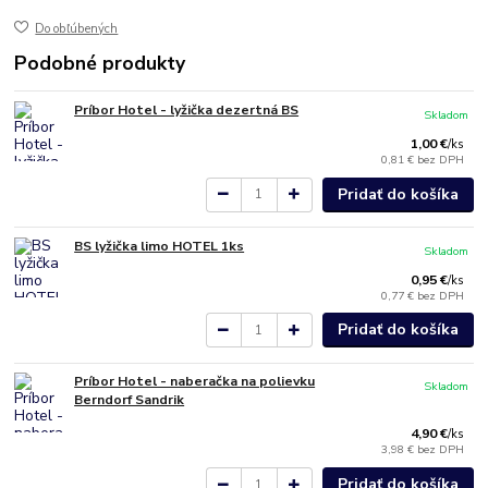
Do obľúbených
Podobné produkty
Príbor Hotel - lyžička dezertná BS
Skladom
1,00 €
/
ks
0,81 €
bez DPH
Pridať do košíka
BS lyžička limo HOTEL 1ks
Skladom
0,95 €
/
ks
0,77 €
bez DPH
Pridať do košíka
Príbor Hotel - naberačka na polievku
Skladom
Berndorf Sandrik
4,90 €
/
ks
3,98 €
bez DPH
Pridať do košíka