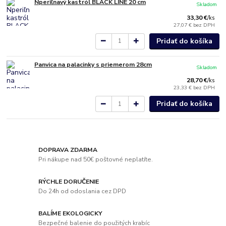
Nperiľnavý kastról BLACK LINE 20 cm
Skladom
33,30 €
/
ks
27,07 €
bez DPH
Pridať do košíka
Panvica na palacinky s priemerom 28cm
Skladom
28,70 €
/
ks
23,33 €
bez DPH
Pridať do košíka
DOPRAVA ZDARMA
Pri nákupe nad 50€ poštovné neplatíte.
RÝCHLE DORUČENIE
Do 24h od odoslania cez DPD
BALÍME EKOLOGICKY
Bezpečné balenie do použitých krabíc