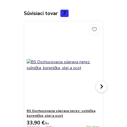
Súvisiaci tovar
7
BS Dochucovacia súprava nerez: solnička,
Nerezový kas
korenička, olej a ocot
33,90 €
43,55 €
/
ks
/
k