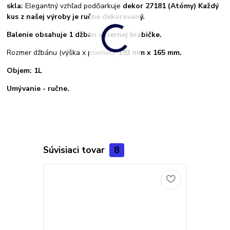
skla:
Elegantný vzhľad podčiarkuje
dekor 27181 (Atómy)
Každý
kus z našej výroby je ručne dekorovaný.
Balenie obsahuje 1 džbán v čiernej krabičke.
Rozmer džbánu (výška x priemer):
193 mm x 165 mm.
Objem: 1L
Umývanie - ručne.
Súvisiaci tovar
8