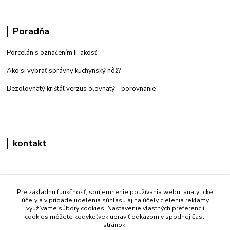
Poradňa
Porcelán s označením II. akosť
Ako si vybrať správny kuchynský nôž?
Bezolovnatý krištáľ verzus olovnatý -
porovnanie
kontakt
Zákaznícka podpora eshop mati
+421 908 861 051
Pre základnú funkčnosť, spríjemnenie používania webu, analytické
účely a v prípade udelenia súhlasu aj na účely cielenia reklamy
(Po - Pia 7:30-15:30)
využívame súbory cookies. Nastavenie vlastných preferencií
cookies môžete kedykoľvek upraviť odkazom v spodnej časti
info@mati.sk
stránok.