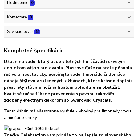
Hodnotenie
0
Komentáre
0
Súvisiaci tovar
8
Kompletné špecifikácie
Džbán na vodu, ktorý bude v letných horúčavách skvelým
doplnkom vášho stolovania. Plastové fľaše na stole pôsobia
rušivo a neesteticky. Servírujte vodu, limonádu či domáce
nápoje štýlovo v sklenených džbánoch, ktoré krásne doplnia
prestretý stôl a umožnia hosťom pohodlne sa obslúžiť.
Kvalitné ručne fúkané prevedenie s pevnou rukoväťou
zdobený efektným dekorom so Swarovski Crystals.
Tento džbán má
všestranné využitie - vhodný pre limonády, vodu
a miešané drinky.
Značka Celebration
vám prináša
to najlepšie zo slovenského