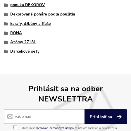
ponuka DEKOROV
Dekorované poháre podľa použitia
karafy, džbány a fľaše
RONA
Atómy 27181
Darčekové sety
Prihlásiť sa na odber
NEWSLETTRA
Prihlásiť sa
Súhlasím so
spracovaním osobných údajov
za účelom zasielania newslettera.