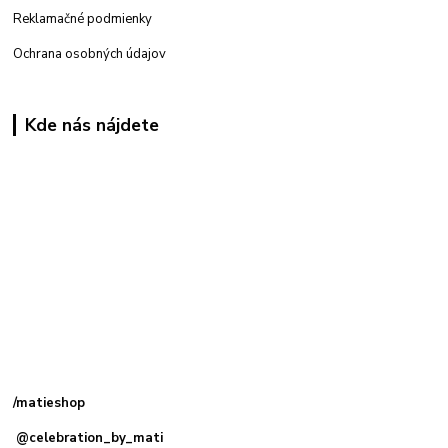
Reklamačné podmienky
Ochrana osobných údajov
Kde nás nájdete
Kamenná
predajňa: Priemyselná 2, 949 01 Nitra
/matieshop
@celebration_by_mati