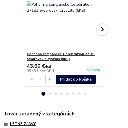
Pohár na šampanské Celebration 27181
Poháre na ví
Swarovski Crystals (6KS)
43,60 €
19,90 €
/
bal
/
b
Skladom
35,45 €
bez DPH
16,18 €
bez 
Pridať do košíka
Tovar zaradený v kategóriách
LETNÉ ZĽAVY