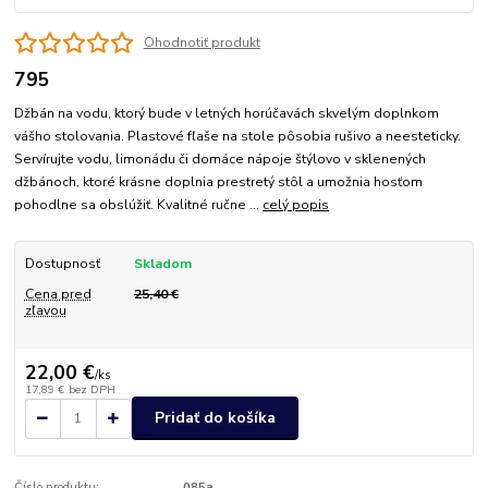
Ohodnotiť produkt
795
Džbán na vodu, ktorý bude v letných horúčavách skvelým doplnkom
vášho stolovania. Plastové fľaše na stole pôsobia rušivo a neesteticky.
Servírujte vodu, limonádu či domáce nápoje štýlovo v sklenených
džbánoch, ktoré krásne doplnia prestretý stôl a umožnia hosťom
pohodlne sa obslúžiť. Kvalitné ručne ...
celý popis
Dostupnosť
Skladom
Cena pred
25,40 €
zľavou
22,00 €
/
ks
17,89 €
bez DPH
Pridať do košíka
Číslo produktu:
085a