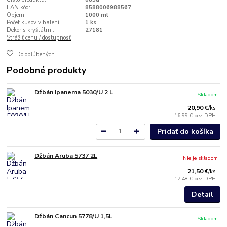
EAN kód:
8588006988567
Objem:
1000 ml
Počet kusov v balení:
1 ks
Dekor s kryštálmi:
27181
Strážiť cenu / dostupnosť
Do obľúbených
Podobné produkty
Džbán Ipanema 5030/U 2 L
Skladom
20,90 €
/
ks
16,99 €
bez DPH
Pridať do košíka
Džbán Aruba 5737 2L
Nie je skladom
21,50 €
/
ks
17,48 €
bez DPH
Detail
Džbán Cancun 5778/U 1,5L
Skladom