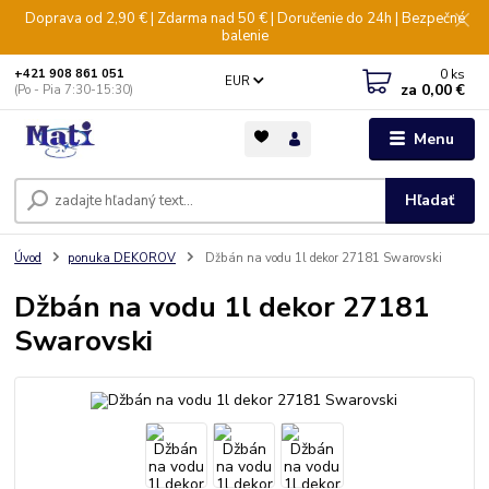
Doprava od 2,90 € | Zdarma nad 50 € | Doručenie do 24h | Bezpečné
balenie
0
ks
+421 908 861 051
EUR
za
0,00 €
(Po - Pia 7:30-15:30)
Menu
Hľadať
Úvod
ponuka DEKOROV
Džbán na vodu 1l dekor 27181 Swarovski
Džbán na vodu 1l dekor 27181
Swarovski