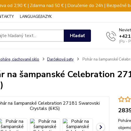
va od 2,90 € | Zdarma nad 50 € | Doručenie do 24h | Bezpečné b
NTAKTY
LANGUAGE/JAZYK
Neviet
Hľadať
+421
(Po - 
oháre, ciachované sklo
Darčekové sety
Pohár na šampanské Celebra
r na šampanské Celebration 27
)
283
Poháre
objemo