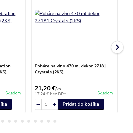
ation
Poháre na víno 470 ml dekor 27181
Po
2KS)
Crystals (2KS)
(2
21,20 €
19
/
ks
Skladom
Skladom
17,24 €
bez DPH
16
šíka
Pridať do košíka