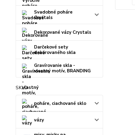
Svadobné poháre
Crystals
Dekorované vázy Crystals
Darčekové sety
dekorovaného skla
Gravírovanie skla -
vlastný motív, BRANDING
SKLO
poháre, ciachované sklo
vázy
misy, misky na