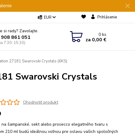
alenie
Prihlásenie
EUR
e si rady? Zavolajte.
0
ks
 908 861 051
za
0,00 €
Pia 7:30-15:30)
tion 27181 Swarovski Crystals (6KS)
181 Swarovski Crystals
Ohodnotiť produkt
9
 na šampanské, sekt alebo prosecco elegatného tvaru s
m 210 ml budú ideálnou voľnou pre oslavu vašich spoločných