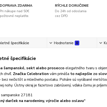
DOPRAVA ZDARMA
RÝCHLE DORUČENIE
Pri nákupe nad 50€
Do 24h od odoslania
poštovné neplatíte.
cez DPD
etné špecifikácie
Hodnotenie
0
K
tné špecifikácie
na šampanské, sekt alebo prosecco
elegatného tvaru s obj
h chvíľ.
Značka Celebration
vám prináša
to najlepšie zo slo
 - bez nečistôt a mliečneho povlaku. Poháre sú vyrábané metóto
ej nohy. Ústny okraj je fazetovo zabrúsený, vďaka čomu je príjem
ný darček na narodeniny, výročie alebo oslavu“