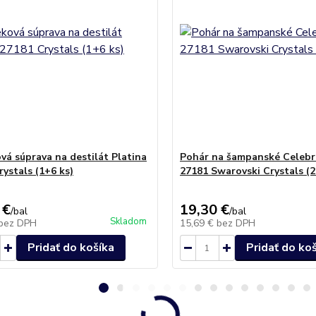
vá súprava na destilát Platina
Pohár na šampanské Celebr
rystals (1+6 ks)
27181 Swarovski Crystals (
 €
19,30 €
/
bal
/
bal
Skladom
bez DPH
15,69 €
bez DPH
Pridať do košíka
Pridať do ko