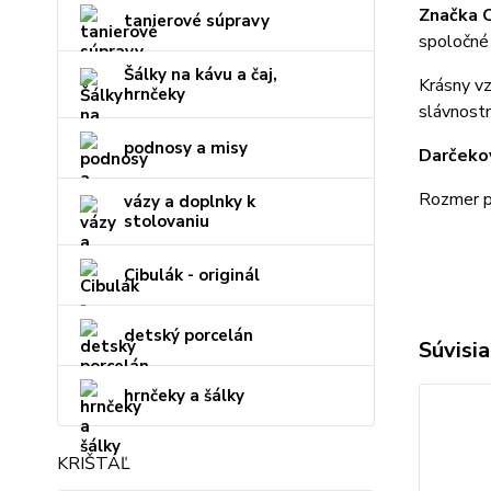
Značka 
tanierové súpravy
spoločné 
Šálky na kávu a čaj,
Krásny vz
hrnčeky
slávnostn
podnosy a misy
Darčeko
Rozmer p
vázy a doplnky k
stolovaniu
Cibulák - originál
detský porcelán
Súvisia
hrnčeky a šálky
KRIŠTÁĽ