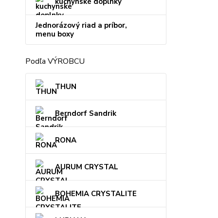
kuchynské doplnky
Jednorázový riad a príbor,
menu boxy
Podľa VÝROBCU
THUN
Berndorf Sandrik
RONA
AURUM CRYSTAL
BOHEMIA CRYSTALITE