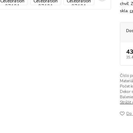
chvíľ.
skla.
c
Dos
43
35,
Číslo p
Materiá
Počet k
Dekor s
Balenie
Strážiť
Do 