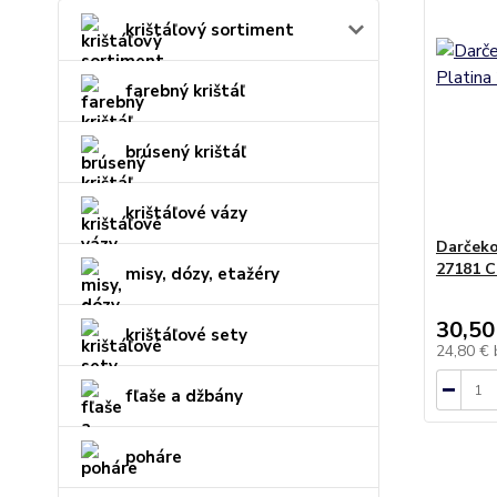
krištáľový sortiment
farebný krištáľ
brúsený krištáľ
krištáľové vázy
Darčeko
27181 C
misy, dózy, etažéry
30,50
krištáľové sety
24,80 €
fľaše a džbány
poháre