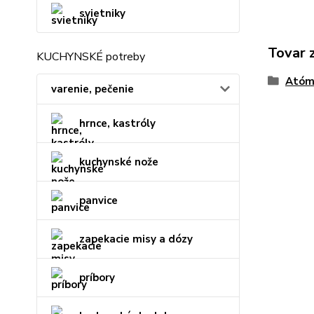
svietniky
Tovar 
KUCHYNSKÉ potreby
Atóm
varenie, pečenie
hrnce, kastróly
kuchynské nože
panvice
zapekacie misy a dózy
príbory