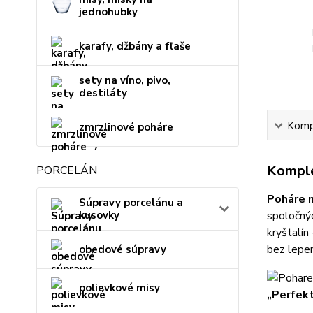
jednohubky
karafy, džbány a fľaše
sety na víno, pivo,
destiláty
Kompl
zmrzlinové poháre
Komple
PORCELÁN
Poháre 
Súpravy porcelánu a
kusovky
spoločnýc
kryštalín
bez lepen
obedové súpravy
polievkové misy
„Perfekt