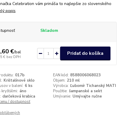
 Značka Celebration vám prináša to najlepšie zo slovenského
elý popis
tupnosť
Skladom
,60 €
/
bal
Pridať do košíka
45 €
bez DPH
roduktu:
017b
EAN kód:
8588006068023
l:
Krištalínové sklo
Objem:
210 ml
usov v balení:
6 ks
Výrobca:
Ľubomír Tichanský MATI
 kryštálmi:
áno
Použitie:
šampanské a sekt
:
darčeková krabica
Umývanie:
Umývajte ručne
 cenu / dostupnosť
obľúbených