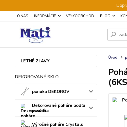
Dopra
O NÁS
INFORMÁCIE
VEĽKOOBCHOD
BLOG
KO
Úvod
p
LETNÉ ZĽAVY
Pohá
DEKOROVANÉ SKLO
(6KS
ponuka DEKOROV
Dekorované poháre podľa
použitia
Výročné poháre Crystals