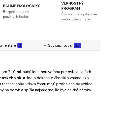
VERNOSTNÝ
BALÍME EKOLOGICKY
PROGRAM
Bezpečné balenie do
Čím viac nakúpite, tým
použitých krabíc
vyššiu zľavu máte
omentáre
0
Súvisiaci tovar
25
emom
210 ml
budú ideálnou voľnou pre oslavu vašich
venského skla
. Ide o dokonale číre sklo známe ako
u ťahanej nohy, vďaka čomu majú profesionálny vzhľad
ný na dotyk a spľňa najnáročnejšie hygienické nároky.