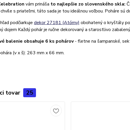
Celebration
vám prináša
to najlepšie zo slovenského skla:
Č
chvíle s priateľmi, táto sada je tou ideálnou voľbou. Poháre sú
hľad podčiarkuje
dekor 27181 (Atómy)
obohatený o kryštály pop
ý dojem Každý pohár je ručne dekorovaný a starostlivo zabalený
vé balenie obsahuje 6 ks pohárov
- fletne na šampanské, sek
ohára (v x š): 263 mm x 66 mm.
ci tovar
25