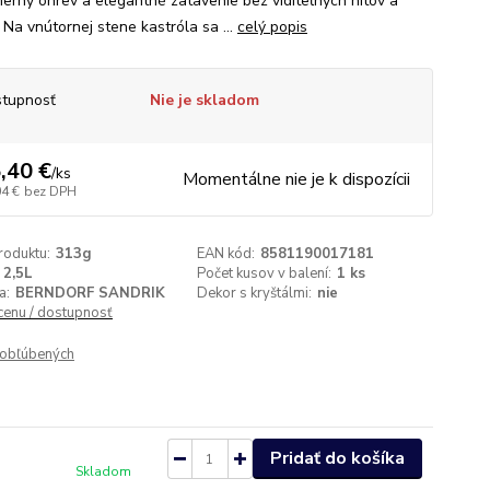
erný ohrev a elegantné zatavenie bez viditeľných nitov a
 Na vnútornej stene kastróla sa ...
celý popis
tupnosť
Nie je skladom
,40 €
/
ks
Momentálne nie je k dispozícii
04 €
bez DPH
roduktu:
313g
EAN kód:
8581190017181
2,5L
Počet kusov v balení:
1 ks
a:
BERNDORF SANDRIK
Dekor s kryštálmi:
nie
 cenu / dostupnosť
obľúbených
Pridať do košíka
Skladom