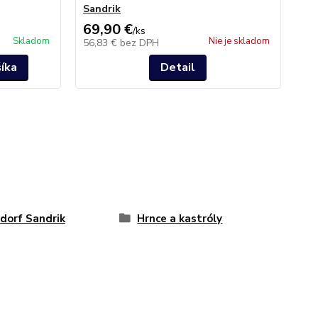
Sandrik
Be
69,90 €
15
/
ks
Skladom
Nie je skladom
56,83 €
bez DPH
12
šíka
Detail
dorf Sandrik
Hrnce a kastróly