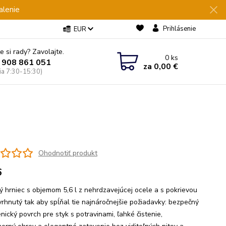
alenie
Prihlásenie
EUR
e si rady? Zavolajte.
0
ks
 908 861 051
za
0,00 €
Pia 7:30-15:30)
Ohodnotiť produkt
6
ný hrniec s objemom 5,6 l z nehrdzavejúcej ocele a s pokrievou
vrhnutý tak aby spĺňal tie najnáročnejšie požiadavky: bezpečný
nický povrch pre styk s potravinami, ľahké čistenie,