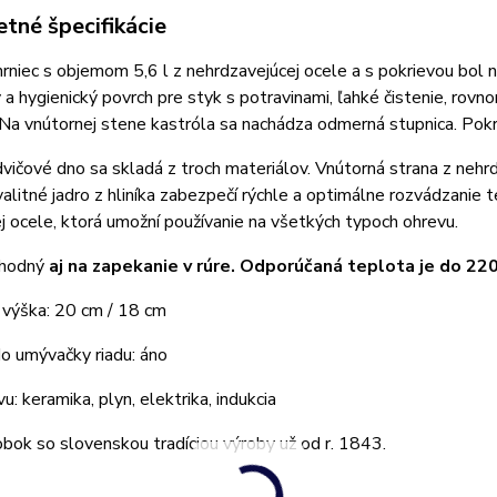
tné špecifikácie
hrniec s objemom 5,6 l z nehrdzavejúcej ocele a s pokrievou bol n
a hygienický povrch pre styk s potravinami, ľahké čistenie, rovn
 Na vnútornej stene kastróla sa nachádza odmerná stupnica. Pokri
vičové dno sa skladá z troch materiálov. Vnútorná strana z nehr
valitné jadro z hliníka zabezpečí rýchle a optimálne rozvádzanie
 ocele, ktorá umožní používanie na všetkých typoch ohrevu.
vhodný
aj na zapekanie v rúre. Odporúčaná teplota je do 22
 výška: 20 cm / 18 cm
o umývačky riadu: áno
u: keramika, plyn, elektrika, indukcia
obok so slovenskou tradíciou výroby už od r. 1843.