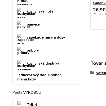
Sandrik
26,90
kuchynské nože
21,87 €
panvice
zapekacie misy a dózy
príbory
Tovar 
kuchynské doplnky
varen
Jednorázový riad a príbor,
menu boxy
Podľa VÝROBCU
THUN