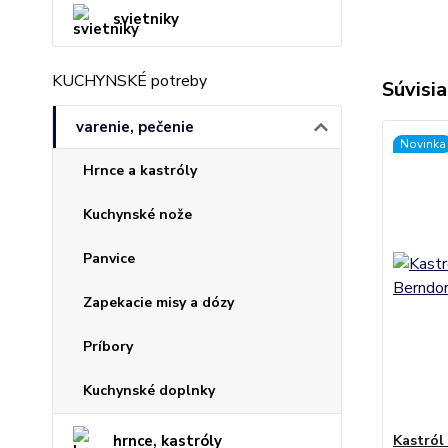
svietniky
KUCHYNSKÉ potreby
Súvisia
varenie, pečenie
Novinka
Hrnce a kastróly
Kuchynské nože
Panvice
Zapekacie misy a dózy
Príbory
Kuchynské doplnky
hrnce, kastróly
Kastról