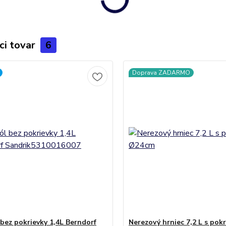
ci tovar
6
Doprava ZADARMO
 bez pokrievky 1,4L Berndorf
Nerezový hrniec 7,2 L s pok