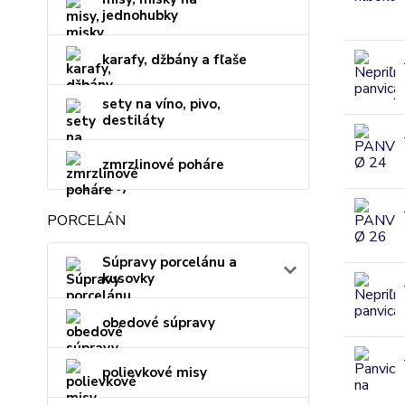
jednohubky
karafy, džbány a fľaše
sety na víno, pivo,
destiláty
zmrzlinové poháre
PORCELÁN
Súpravy porcelánu a
kusovky
obedové súpravy
polievkové misy