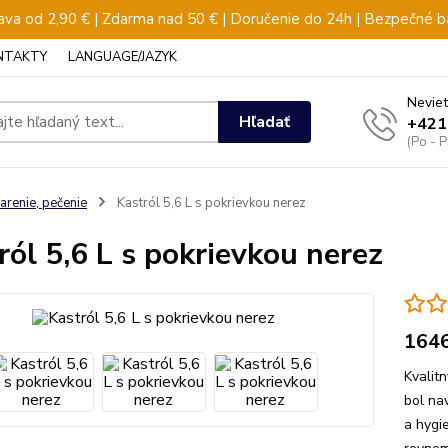
va od 2,90 € | Zdarma nad 50 € | Doručenie do 24h | Bezpečné b
NTAKTY
LANGUAGE/JAZYK
Neviet
Hľadať
+421
(Po - 
arenie, pečenie
Kastról 5,6 L s pokrievkou nerez
ról 5,6 L s pokrievkou nerez
164
Kvalit
bol na
a hygie