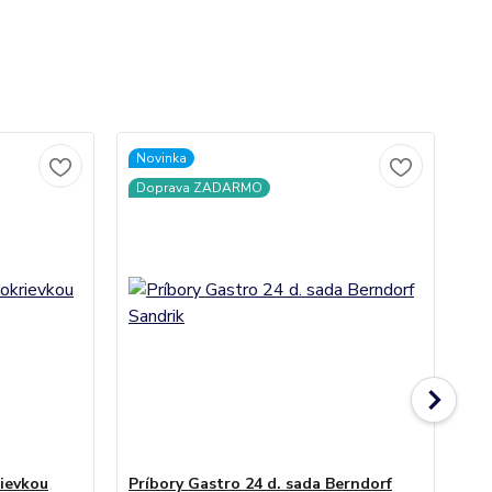
Novinka
No
Doprava ZADARMO
rievkou
Príbory Gastro 24 d. sada Berndorf
Prí