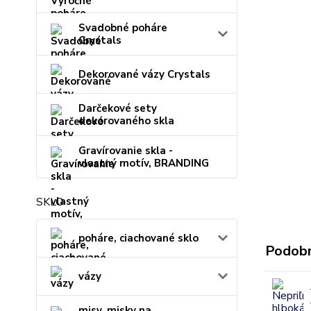
Svadobné poháre
Crystals
Dekorované vázy Crystals
Darčekové sety
dekorovaného skla
Gravírovanie skla -
vlastný motív, BRANDING
SKLO
poháre, ciachované sklo
Podobn
vázy
misy, misky na