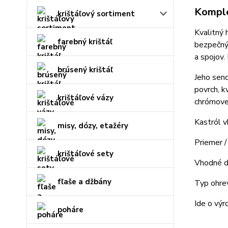
Komple
krištáľový sortiment
Kvalitný 
farebný krištáľ
bezpečný 
a spojov.
brúsený krištáľ
Jeho send
povrch, k
krištáľové vázy
chrómovej
Kastról 
misy, dózy, etažéry
Priemer /
krištáľové sety
Vhodné d
fľaše a džbány
Typ ohrev
Ide o výr
poháre