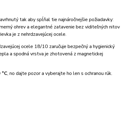
avrhnutý tak aby spĺňal tie najnáročnejšie požiadavky:
omerný ohrev a elegantné zatavenie bez viditeľných nitov
evka je z nehrdzavejúcej ocele.
dzavejúcej ocele 18/10 zaručuje bezpečný a hygienický
 tepla a spodná vrstva je zhotovená z magnetickej
0 °C
, no dajte pozor a vyberajte ho len s ochranou rúk.