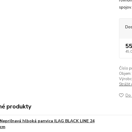
rovnom
spojov.
Dos
55
45,
Číslo p
Objem:
Výrobc
Strážiť
Do 
é produkty
Nepriľnavá hlboká panvica ILAG BLACK LINE 24
cm