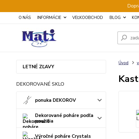
Dopra
O NÁS
INFORMÁCIE
VEĽKOOBCHOD
BLOG
KO
Úvod
v
LETNÉ ZĽAVY
Kast
DEKOROVANÉ SKLO
ponuka DEKOROV
Dekorované poháre podľa
použitia
Výročné poháre Crystals