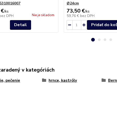
5310016007
Ø24cm
 €
73,50 €
/
ks
/
ks
Nie je skladom
bez DPH
59,76 €
bez DPH
Detail
Pridať do ko
zaradený v kategóriách
ie, pečenie
hrnce, kastróly
Bern