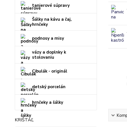
tanierové súpravy
Šálky na kávu a čaj,
hrnčeky
podnosy a misy
vázy a doplnky k
stolovaniu
Cibulák - originál
detský porcelán
hrnčeky a šálky
Kompl
KRIŠTÁĽ