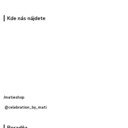
Kde nás nájdete
Kamenná
predajňa: Priemyselná 2, 949 01 Nitra
/matieshop
@celebration_by_mati
Poradňa