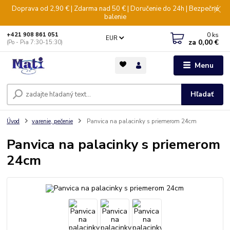
Doprava od 2,90 € | Zdarma nad 50 € | Doručenie do 24h | Bezpečné
balenie
0
ks
+421 908 861 051
EUR
za
0,00 €
(Po - Pia 7:30-15:30)
Menu
Hľadať
Úvod
varenie, pečenie
Panvica na palacinky s priemerom 24cm
Panvica na palacinky s priemerom
24cm