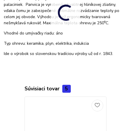
palaciniek. Panvica je vyrobená z kvalitnej hliníkovej zliatiny,
vďaka čomu je zabezpečené optimálne rozvádzanie teploty po
celom jej obvode. Výhodou je tiež ergonomicky tvarovaná
nešmykľavá rukoväť. Maximálna teplota ohrevu je 250⁰C.
Vhodné do umývačky riadu: áno
Typ ohrevu: keramika, plyn, elektrika, indukcia
Ide o výrobok so slovenskou tradíciou výroby už od r. 1843.
Súvisiaci tovar
5