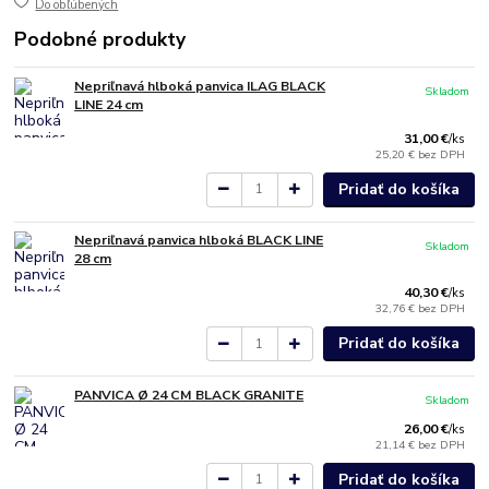
Do obľúbených
Podobné produkty
Nepriľnavá hlboká panvica ILAG BLACK
Skladom
LINE 24 cm
31,00 €
/
ks
25,20 €
bez DPH
Pridať do košíka
Nepriľnavá panvica hlboká BLACK LINE
Skladom
28 cm
40,30 €
/
ks
32,76 €
bez DPH
Pridať do košíka
PANVICA Ø 24 CM BLACK GRANITE
Skladom
26,00 €
/
ks
21,14 €
bez DPH
Pridať do košíka