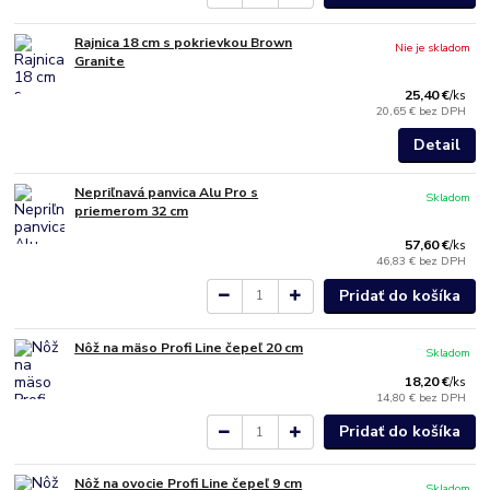
Rajnica 18 cm s pokrievkou Brown
Nie je skladom
Granite
25,40 €
/
ks
20,65 €
bez DPH
Detail
Nepriľnavá panvica Alu Pro s
Skladom
priemerom 32 cm
57,60 €
/
ks
46,83 €
bez DPH
Pridať do košíka
Nôž na mäso Profi Line čepeľ 20 cm
Skladom
18,20 €
/
ks
14,80 €
bez DPH
Pridať do košíka
Nôž na ovocie Profi Line čepeľ 9 cm
Skladom