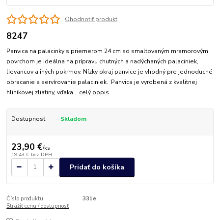
Ohodnotiť produkt
8247
Panvica na palacinky s priemerom 24 cm so smaltovaným mramorovým
povrchom je ideálna na prípravu chutných a nadýchaných palaciniek,
lievancov a iných pokrmov. Nízky okraj panvice je vhodný pre jednoduché
obracanie a servírovanie palaciniek. Panvica je vyrobená z kvalitnej
hliníkovej zliatiny, vďaka...
celý popis
Dostupnosť
Skladom
23,90 €
/
ks
19,43 €
bez DPH
Pridať do košíka
Číslo produktu:
331e
Strážiť cenu / dostupnosť