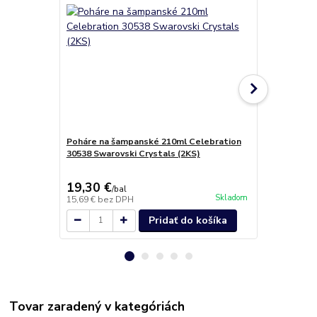
Poháre na šampanské 210ml Celebration
Karafa 1200
30538 Swarovski Crystals (2KS)
(1KS)
19,30 €
21,60 €
/
bal
/
k
Skladom
15,69 €
bez DPH
17,56 €
bez 
Pridať do košíka
Tovar zaradený v kategóriách