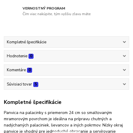
VERNOSTNÝ PROGRAM
Čím viac nakúpite, tým vyššiu zľavu máte
Kompletné špecifikácie
Hodnotenie
0
Komentáre
0
Súvisiaci tovar
5
Kompletné špecifikácie
Panvica na palacinky s priemerom 24 cm so smaltovaným
mramorovým povrchom je ideálna na prípravu chutných a
nadýchaných palaciniek, lievancov a iných pokrmov. Nízky okraj
panvice je vhodný pre jednoduché obracanie a servírovanie