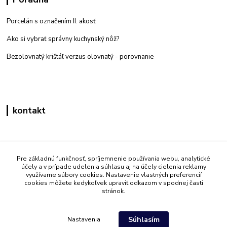
Porcelán s označením II. akosť
Ako si vybrať správny kuchynský nôž?
Bezolovnatý krištáľ verzus olovnatý -
porovnanie
kontakt
Zákaznícka podpora eshop mati
+421 908 861 051
Pre základnú funkčnosť, spríjemnenie používania webu, analytické
účely a v prípade udelenia súhlasu aj na účely cielenia reklamy
(Po - Pia 7:30-15:30)
využívame súbory cookies. Nastavenie vlastných preferencií
cookies môžete kedykoľvek upraviť odkazom v spodnej časti
info@mati.sk
stránok.
Súhlasím
Nastavenia