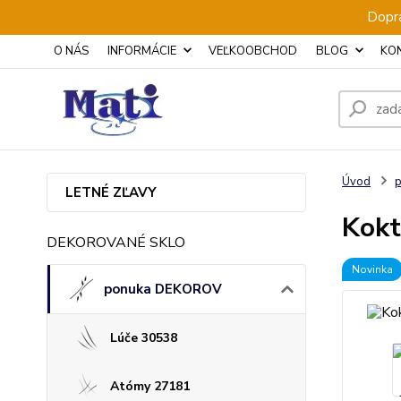
Dopra
O NÁS
INFORMÁCIE
VEĽKOOBCHOD
BLOG
KO
Úvod
LETNÉ ZĽAVY
Kokt
DEKOROVANÉ SKLO
Novinka
ponuka DEKOROV
Lúče 30538
Atómy 27181