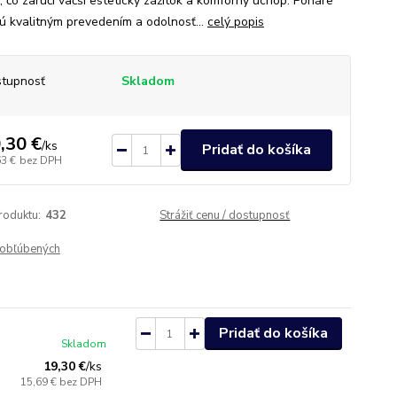
, čo zaručí väčší estetický zážitok a komforný úchop. Poháre
jú kvalitným prevedením a odolnosť...
celý popis
tupnosť
Skladom
,30 €
/
ks
Pridať do košíka
63 €
bez DPH
roduktu:
432
Strážiť cenu / dostupnosť
obľúbených
Pridať do košíka
Skladom
19,30 €
/
ks
15,69 €
bez DPH