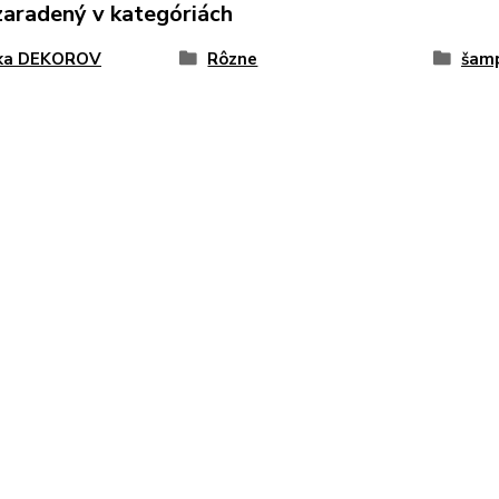
zaradený v kategóriách
ka DEKOROV
Rôzne
šamp