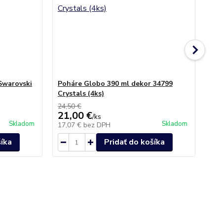
Swarovski
Poháre Globo 390 ml dekor 34799
Po
Crystals (4ks)
ks)
24,50 €
21,00 €
36
/
ks
Skladom
Skladom
17,07 €
bez DPH
29
šíka
Pridať do košíka