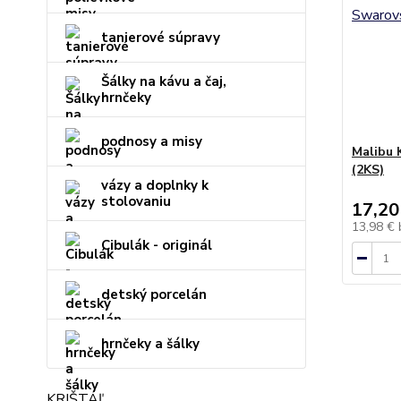
tanierové súpravy
Šálky na kávu a čaj,
hrnčeky
podnosy a misy
Malibu 
(2KS)
vázy a doplnky k
stolovaniu
17,20
13,98 €
Cibulák - originál
detský porcelán
hrnčeky a šálky
KRIŠTÁĽ