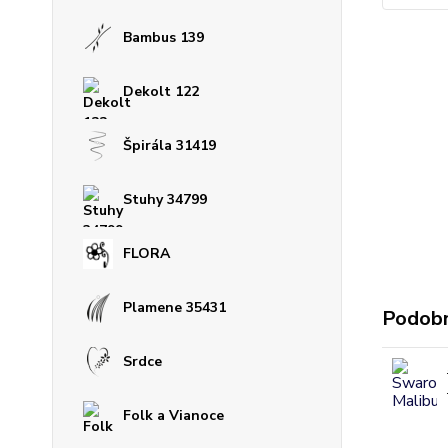
Bambus 139
Dekolt 122
Špirála 31419
Stuhy 34799
FLORA
Plamene 35431
Podobn
Srdce
Folk a Vianoce