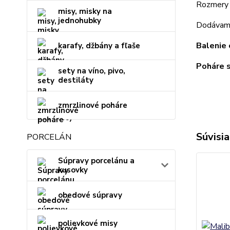
Rozmery 
misy, misky na
jednohubky
Dodávame 
Balenie 
karafy, džbány a fľaše
Poháre s
sety na víno, pivo,
destiláty
zmrzlinové poháre
Súvisia
PORCELÁN
Súpravy porcelánu a
kusovky
obedové súpravy
polievkové misy