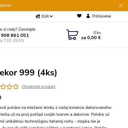
alenie
Prihlásenie
EUR
e si rady? Zavolajte.
0
ks
 908 861 051
za
0,00 €
Pia 7:30-15:30)
ekor 999 (4ks)
Ohodnotiť produkt
0
lové poháre na miešané drinky z našej kolekcie dekorovaného
otešia už na prvý pohľad svojím tvarom a dekorom. Poháre sú
né unikátnou technológiou ťahanej nohy - stopka nie je