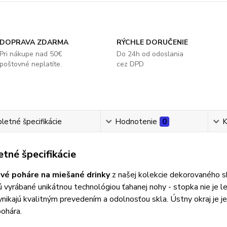
DOPRAVA ZDARMA
RÝCHLE DORUČENIE
Pri nákupe nad 50€
Do 24h od odoslania
poštovné neplatíte.
cez DPD
etné špecifikácie
Hodnotenie
0
K
tné špecifikácie
vé poháre na miešané drinky
z našej kolekcie dekorovaného s
 vyrábané unikátnou technológiou ťahanej nohy - stopka nie je le
nikajú kvalitným prevedením a odolnosťou skla. Ústny okraj je j
ohára.