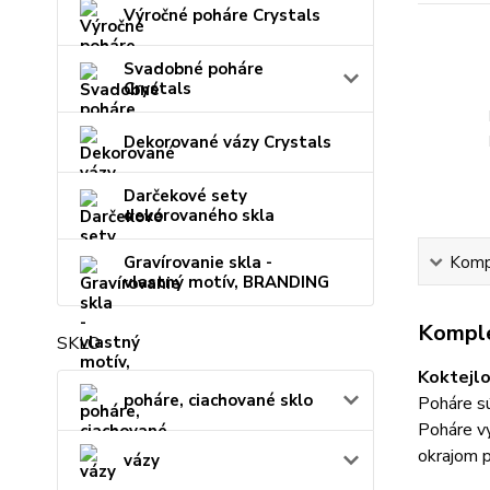
Výročné poháre Crystals
Svadobné poháre
Crystals
Dekorované vázy Crystals
Darčekové sety
dekorovaného skla
Gravírovanie skla -
Kompl
vlastný motív, BRANDING
Komple
SKLO
Koktejlo
poháre, ciachované sklo
Poháre sú
Poháre vy
okrajom p
vázy