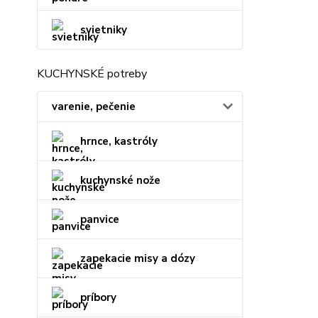
svietniky
KUCHYNSKÉ potreby
varenie, pečenie
hrnce, kastróly
kuchynské nože
panvice
zapekacie misy a dózy
príbory