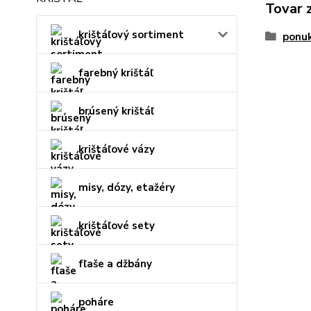
Tovar 
krištáľový sortiment
ponu
farebný krištáľ
brúsený krištáľ
krištáľové vázy
misy, dózy, etažéry
krištáľové sety
fľaše a džbány
poháre