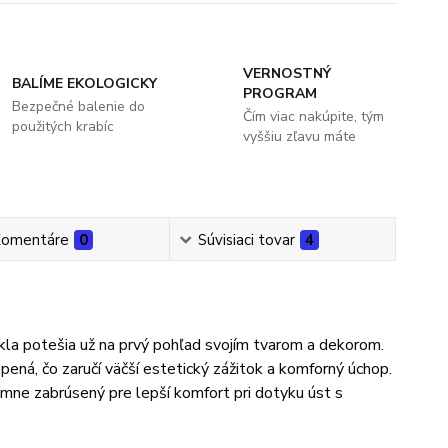
VERNOSTNÝ
BALÍME EKOLOGICKY
PROGRAM
Bezpečné balenie do
Čím viac nakúpite, tým
použitých krabíc
vyššiu zľavu máte
omentáre
0
Súvisiaci tovar
4
kla potešia už na prvý pohľad svojím tvarom a dekorom.
pená, čo zaručí väčší estetický zážitok a komforný úchop.
emne zabrúsený pre lepší komfort pri dotyku úst s