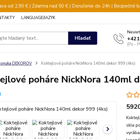
va od 2,90 € | Zdarma nad 50 € | Doručenie do 24h | Bezpečné b
NTAKTY
LANGUAGE/JAZYK
Neviet
Hľadať
+421
(Po - 
ponuka DEKOROV
Koktejlové poháre NickNora 140ml dekor 999 (4ks)
ejlové poháre NickNora 140ml d
592
Koktej
skla p
vyrába