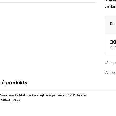
lepená
vynika
Dos
30
24,
Číslo p
Do 
é produkty
Swarovski Malibu koktejlové poháre 31781 biele
240ml (2ks)