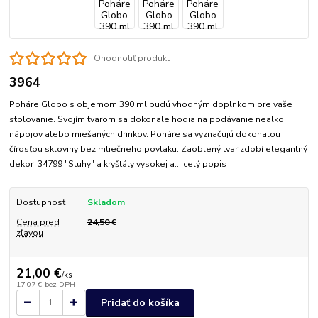
Ohodnotiť produkt
3964
Poháre Globo s objemom 390 ml budú vhodným doplnkom pre vaše
stolovanie. Svojím tvarom sa dokonale hodia na podávanie nealko
nápojov alebo miešaných drinkov. Poháre sa vyznačujú dokonalou
čírosťou skloviny bez mliečneho povlaku. Zaoblený tvar zdobí elegantný
dekor 34799 "Stuhy" a kryštály vysokej a...
celý popis
Dostupnosť
Skladom
Cena pred
24,50 €
zľavou
21,00 €
/
ks
17,07 €
bez DPH
Pridať do košíka