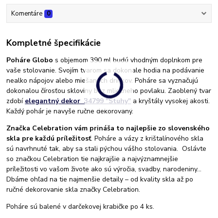
Komentáre
0
Kompletné špecifikácie
Poháre Globo
s objemom 390 ml budú vhodným doplnkom pre
vaše stolovanie. Svojím tvarom sa dokonale hodia na podávanie
nealko nápojov alebo miešaných drinkov. Poháre sa vyznačujú
dokonalou čírosťou skloviny bez mliečneho povlaku. Zaoblený tvar
zdobí
elegantný dekor 34799 "Stuhy"
a kryštály vysokej akosti.
Každý pohár je navyše ručne dekorovaný.
Značka Celebration vám prináša to najlepšie zo slovenského
skla pre každú príležitosť
. Poháre a vázy z krištalínového skla
sú navrhnuté tak, aby sa stali pýchou vášho stolovania. Oslávte
so značkou Celebration tie najkrajšie a najvýznamnejšie
príležitosti vo vašom živote ako sú výročia, svadby, narodeniny...
Dbáme ohľad na tie najmenšie detaily – od kvality skla až po
ručné dekorovanie skla značky Celebration.
Poháre sú balené v darčekovej krabičke po 4 ks.