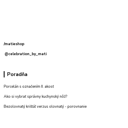
Kamenná
predajňa: Priemyselná 2, 949 01 Nitra
/matieshop
@celebration_by_mati
Poradňa
Porcelán s označením II. akosť
Ako si vybrať správny kuchynský nôž?
Bezolovnatý krištáľ verzus olovnatý -
porovnanie