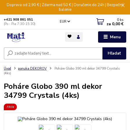
Doprava od 2,90 € | Zdarma nad 50 € | Doručenie do 24h | Bezpečné
balenie
0
ks
+421 908 861 051
EUR
za
0,00 €
(Po - Pia 7:30-15:30)
Menu
Hľadať
Úvod
ponuka DEKOROV
Poháre Globo 390 ml dekor 34799 Crystals
(4ks)
Poháre Globo 390 ml dekor
34799 Crystals (4ks)
Akcia