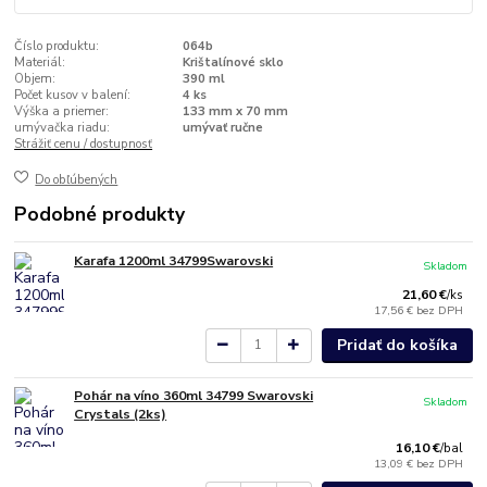
Číslo produktu:
064b
Materiál:
Krištalínové sklo
Objem:
390 ml
Počet kusov v balení:
4 ks
Výška a priemer:
133 mm x 70 mm
umývačka riadu:
umývať ručne
Strážiť cenu / dostupnosť
Do obľúbených
Podobné produkty
Karafa 1200ml 34799Swarovski
Skladom
21,60 €
/
ks
17,56 €
bez DPH
Pridať do košíka
Pohár na víno 360ml 34799 Swarovski
Skladom
Crystals (2ks)
16,10 €
/
bal
13,09 €
bez DPH